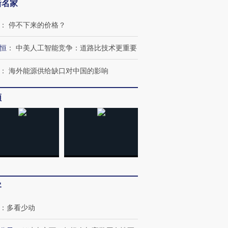
新名家
：
停不下来的价格？
恒
：
中美人工智能竞争：道路比技术更重要
：
海外能源供给缺口对中国的影响
频
跨国走私7万
视线｜被称为“蟑螂”的印
视线｜“入侵”还是“人道危
检体内含3种
度Z世代 用街头抗争将教
机”？难民潮撕裂西班牙
秘鲁纳斯
客
育部长拱下台
飞地休达
13人遇难
：
多看少动