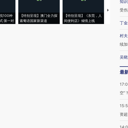
知识
受伤
【推广】走
找100种
【特别呈现】澳门全力探
【特别呈现】《东莞，人
会，让数智科
式·第一对
索葡语国家新渠道
间便利店》倾情上线
业
丁金
村夫
续加
吴晓
最
17:
空”
15:
资超
14: