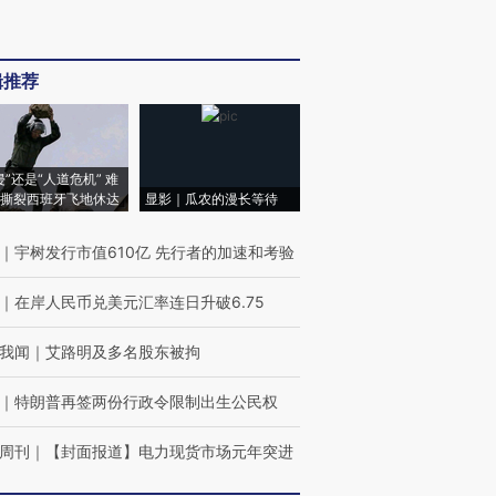
辑推荐
侵”还是“人道危机” 难
撕裂西班牙飞地休达
显影｜瓜农的漫长等待
｜
宇树发行市值610亿 先行者的加速和考验
｜
在岸人民币兑美元汇率连日升破6.75
我闻
｜
艾路明及多名股东被拘
｜
特朗普再签两份行政令限制出生公民权
周刊
｜
【封面报道】电力现货市场元年突进