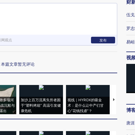
财
伍戈
罗志
新网观点
发布
易峘
视
本篇文章暂无评论
致多瑙河
加沙上百万流离失所者困
视线｜HYROX的吸金
马航飞行员
二战沉船与
于“塑料烤箱” 高温引发健
术：是什么让中产们甘
粒摇头丸 尿
博
露出
康危机
心“花钱找虐”？
毒品
唐涯