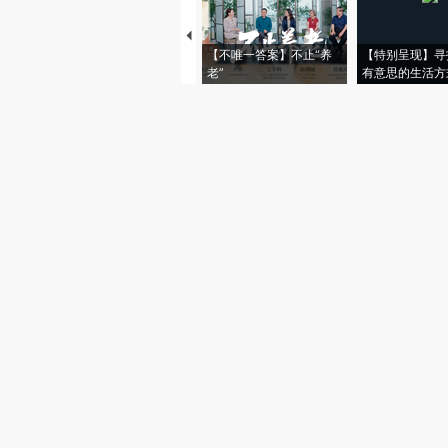
【不唯一答案】不止“养
【特别呈现】寻
老”
有意思的生活方