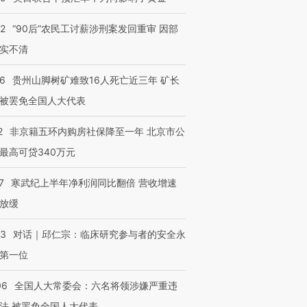
32
“90后”农民工讨薪涉刑案发回重审 因部
实不清
36
贵州山脚树矿难致16人死亡近三年 矿长
被罢免全国人大代表
2
非京籍五环内购房社保降至一年 北京市公
最高可贷340万元
7
寒武纪上半年净利润同比翻倍 营收增速
放缓
53
对话｜邱仁宗：临床研究参与者的安全永
第一位
06
全国人大常委会：六名将领涉嫌严重违
法 被罢免全国人大代表