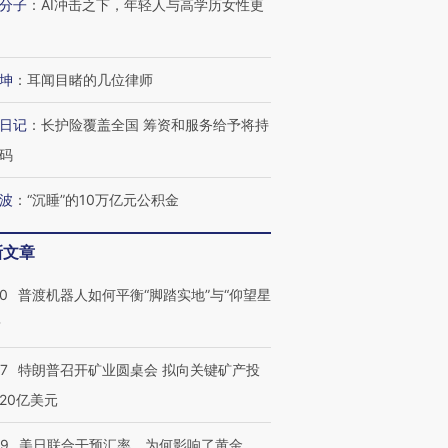
分子
：
AI冲击之下，年轻人与高学历女性更
进第四届链博
【商旅对话】华住集团
技“链”接产
【特别呈现】寻找100种
CFO：不靠规模取胜，华
【特别呈
有意思的生活方式·第三对
住三大增长引擎是什么？
有意思的
坤
：
耳闻目睹的几位律师
日记
：
长护险覆盖全国 筹资和服务给予将持
码
波
：
“沉睡”的10万亿元公积金
新文章
00
普渡机器人如何平衡“脚踏实地”与“仰望星
？
57
特朗普召开矿业圆桌会 拟向关键矿产投
20亿美元
09
美日联合干预汇率，为何影响了黄金