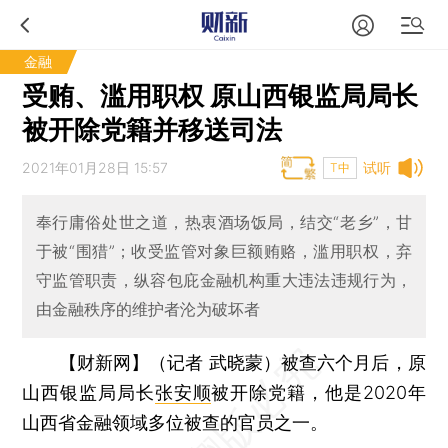
金融
受贿、滥用职权 原山西银监局局长
被开除党籍并移送司法
2021年01月28日 15:57
试听
T中
奉行庸俗处世之道，热衷酒场饭局，结交“老乡”，甘
于被“围猎”；收受监管对象巨额贿赂，滥用职权，弃
守监管职责，纵容包庇金融机构重大违法违规行为，
由金融秩序的维护者沦为破坏者
【财新网】（记者 武晓蒙）
被查六个月后，原
山西银监局局长
张安顺
被开除党籍，他是2020年
山西省金融领域多位被查的官员之一。