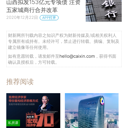
山西拟发153亿元专项债 注资
五家城商行合并改革
2020年12月22日
APP打开
财新网所刊载内容之知识产权为财新传媒及/或相关权利人
专属所有或持有。未经许可，禁止进行转载、摘编、复制及
建立镜像等任何使用。
如有意愿转载，请发邮件至
hello@caixin.com
，获得书面
确认及授权后，方可转载。
推荐阅读
私房课