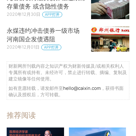
存量债务 或含隐性债务
2020年12月30日
APP打开
永煤违约冲击债券一级市场
河南国企发债遇阻
2020年12月01日
APP打开
财新网所刊载内容之知识产权为财新传媒及/或相关权利人
专属所有或持有。未经许可，禁止进行转载、摘编、复制及
建立镜像等任何使用。
如有意愿转载，请发邮件至
hello@caixin.com
，获得书面
确认及授权后，方可转载。
推荐阅读