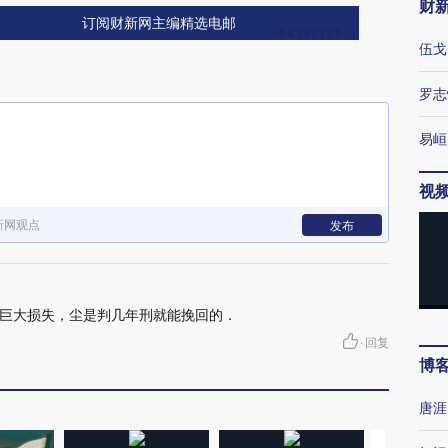
财
订阅财新网主编精选电邮
伍戈
罗志
易峘
视
新网观点
发布
巨大损失，尘是判几年刑就能挽回的．
·
回复
博
唐涯