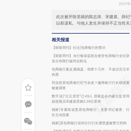
2021年
此次被开除党籍的陈志涛、宋建基、薛纪
以权谋私、与他人发生并保持不正当性关
相关报道
【财新周刊】社论|包商银行的警示
【财新周刊】央行银保监联合接管包商银行全纪录
首次有限打破同业刚兑
包商银行案反腐揭盖：倒查十几年、不放过百元羊
肉票
同业投资包商银行巨亏余波？徽商银行行长助理夏
敏被调查
数字说|“亿元贪官”已49人 原银监会内蒙古监管局
副巡视员宋建基受贿2.29亿受审
独家|专案组追责原包商银行：党委书记被查、行
长主动投案
独家|原包商银行深圳分行行长潘慧盛被警方刑拘