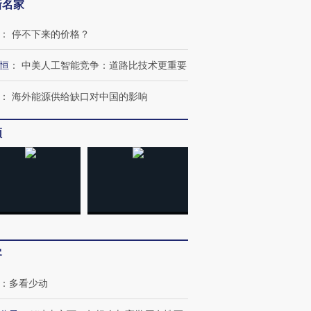
新名家
：
停不下来的价格？
恒
：
中美人工智能竞争：道路比技术更重要
：
海外能源供给缺口对中国的影响
频
客
：
多看少动