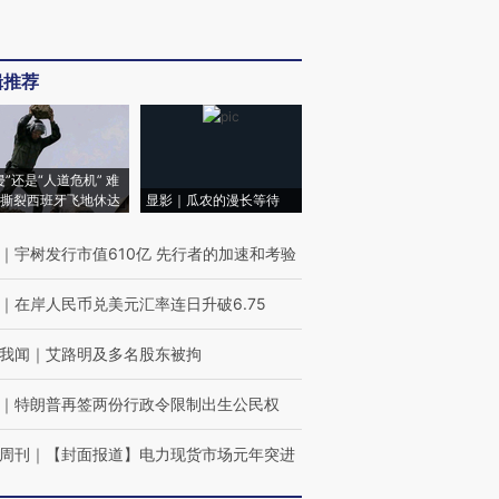
辑推荐
侵”还是“人道危机” 难
撕裂西班牙飞地休达
显影｜瓜农的漫长等待
｜
宇树发行市值610亿 先行者的加速和考验
｜
在岸人民币兑美元汇率连日升破6.75
我闻
｜
艾路明及多名股东被拘
｜
特朗普再签两份行政令限制出生公民权
周刊
｜
【封面报道】电力现货市场元年突进