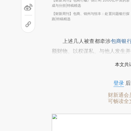
【财新周刊】包商行破产倒计时 2000亿不良的形
成与分担|特稿精选
【财新周刊】包商、锦州与恒丰：处置问题银行探
路|特稿精选
上述几人被查都牵涉
包商银
额财物、以权谋私、与他人发生并
本文共计
登录
后
财新通会
可畅读全