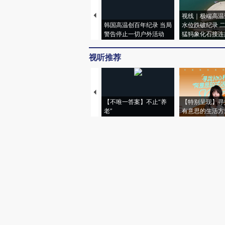
视线｜极端高温
韩国高温创百年纪录 当局
水位跌破纪录 
警告停止一切户外活动
猛犸象化石接连
视听推荐
【不唯一答案】不止“养
【特别呈现】寻
老”
有意思的生活方