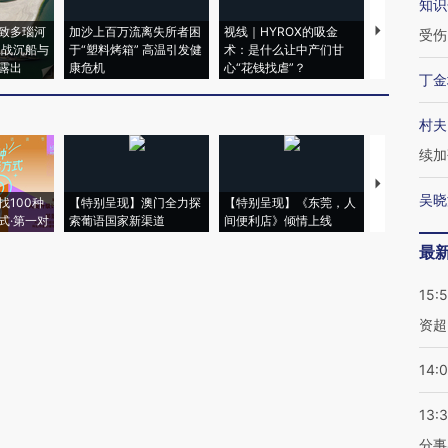
知识
致多瑙河
加沙上百万流离失所者困
视线｜HYROX的吸金
马航飞行员
受伤
二战沉船与
于“塑料烤箱” 高温引发健
术：是什么让中产们甘
粒摇头丸 尿
露出
康危机
心“花钱找虐”？
毒品
丁金
村夫
续加
【推广】走
吴晓
找100种
【特别呈现】澳门全力探
【特别呈现】《东莞，人
会，让数智科
式·第一对
索葡语国家新渠道
间便利店》倾情上线
业
最
15:
资超
14:
13:
分事