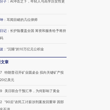
分子
：
AI冲击之下，年轻人与高学历女性更
跨国走私7万
视线｜被称为“蟑螂”的印
视线｜“入侵”还是“人道危
检体内含3种
度Z世代 用街头抗争将教
机”？难民潮撕裂西班牙
秘鲁纳斯
育部长拱下台
飞地休达
13人遇难
坤
：
耳闻目睹的几位律师
日记
：
长护险覆盖全国 筹资和服务给予将持
码
进第四届链博
【商旅对话】华住集团
波
：
“沉睡”的10万亿元公积金
技“链”接产
【特别呈现】寻找100种
CFO：不靠规模取胜，华
【特别呈
有意思的生活方式·第三对
住三大增长引擎是什么？
有意思的
新文章
57
特朗普召开矿业圆桌会 拟向关键矿产投
20亿美元
09
美日联合干预汇率，为何影响了黄金
32
“90后”农民工讨薪涉刑案发回重审 因部
实不清