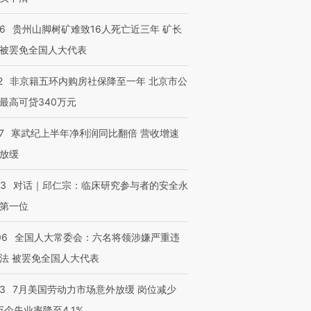
36
贵州山脚树矿难致16人死亡近三年 矿长
被罢免全国人大代表
2
非京籍五环内购房社保降至一年 北京市公
最高可贷340万元
7
寒武纪上半年净利润同比翻倍 营收增速
放缓
53
对话｜邱仁宗：临床研究参与者的安全永
第一位
06
全国人大常委会：六名将领涉嫌严重违
法 被罢免全国人大代表
43
7月美国劳动力市场意外放缓 岗位减少
3万个失业率降至4.1%