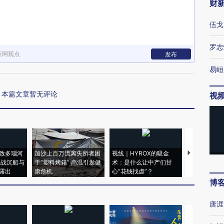
财
伍戈
罗志
新网观点
发布
易峘
本篇文章暂无评论
视
致多瑙河
加沙上百万流离失所者困
视线｜HYROX的吸金
马航飞行员
二战沉船与
于“塑料烤箱” 高温引发健
术：是什么让中产们甘
粒摇头丸 尿
露出
康危机
心“花钱找虐”？
毒品
博
唐涯