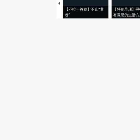
【不唯一答案】不止“养
【特别呈现】寻
老”
有意思的生活方