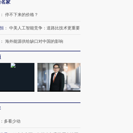
新名家
：
停不下来的价格？
恒
：
中美人工智能竞争：道路比技术更重要
：
海外能源供给缺口对中国的影响
频
跨国走私7万
视线｜被称为“蟑螂”的印
视线｜“入侵”还是“人道危
检体内含3种
度Z世代 用街头抗争将教
机”？难民潮撕裂西班牙
秘鲁纳斯
育部长拱下台
飞地休达
13人遇难
客
：
多看少动