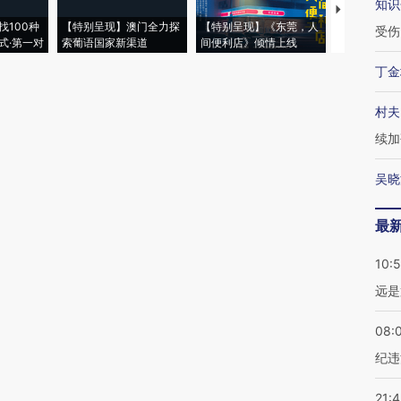
知识
【推广】走
找100种
【特别呈现】澳门全力探
【特别呈现】《东莞，人
会，让数智科
受伤
式·第一对
索葡语国家新渠道
间便利店》倾情上线
业
丁金
村夫
续加
吴晓
最
10:
远是
08:
纪违
21: