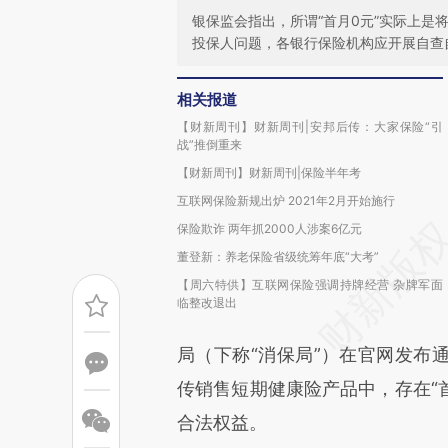
银保监会指出，所谓“首月0元”实际上
投保人问题，各银行保险机构应开展自查
相关报道
【财新周刊】财新周刊|安邦后传：大家保险“引
战”推倒重来
【财新周刊】财新周刊|保险半年考
互联网保险新规出炉 2021年2月开始施行
保险欺诈 两年抓2000人涉案6亿元
董登新：养老保险省级统筹年底“大考”
【周六特供】互联网保险强调持牌经营 杂牌军面
临整改退出
局（下称“消保局”）在官网发布
传销售短期健康险产品中，存在“首
合法权益。