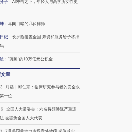
分子
：
AI冲击之下，年轻人与高学历女性更
进第四届链博
【商旅对话】华住集团
技“链”接产
【特别呈现】寻找100种
CFO：不靠规模取胜，华
【特别呈
有意思的生活方式·第三对
住三大增长引擎是什么？
有意思的
坤
：
耳闻目睹的几位律师
日记
：
长护险覆盖全国 筹资和服务给予将持
码
波
：
“沉睡”的10万亿元公积金
新文章
53
对话｜邱仁宗：临床研究参与者的安全永
第一位
06
全国人大常委会：六名将领涉嫌严重违
法 被罢免全国人大代表
43
7月美国劳动力市场意外放缓 岗位减少