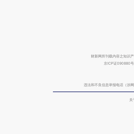
财新网所刊载内容之知识产
京ICP证090880号
违法和不良信息举报电话（涉网络暴力有
关