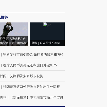
辑推荐
侵”还是“人道危机” 难
撕裂西班牙飞地休达
显影｜瓜农的漫长等待
｜
宇树发行市值610亿 先行者的加速和考验
｜
在岸人民币兑美元汇率连日升破6.75
我闻
｜
艾路明及多名股东被拘
｜
特朗普再签两份行政令限制出生公民权
周刊
｜
【封面报道】电力现货市场元年突进