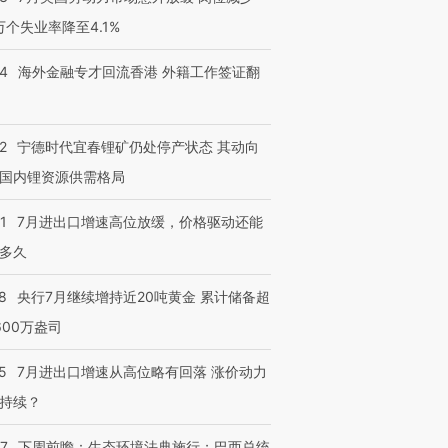
3万个失业率降至4.1%
14
海外金融专才回流香港 外籍工作签证翻
2
宁德时代宜春锂矿仍处停产状态 其动向
国内锂资源供需格局
1
7月进出口增速高位放缓，价格驱动还能
多久
8
央行7月继续增持近20吨黄金 累计储备超
600万盎司
5
7月进出口增速从高位略有回落 涨价动力
持续？
07
下周前瞻：生态环境法典施行；巴西总统