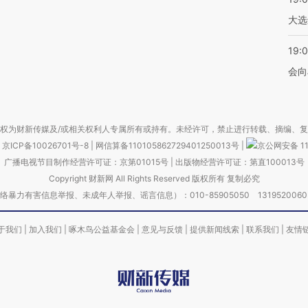
大选
19:0
会向
权为财新传媒及/或相关权利人专属所有或持有。未经许可，禁止进行转载、摘编、
京ICP备10026701号-8
|
网信算备110105862729401250013号
|
京公网安备 11
广播电视节目制作经营许可证：京第01015号
|
出版物经营许可证：第直100013号
Copyright 财新网 All Rights Reserved 版权所有 复制必究
害信息举报、未成年人举报、谣言信息）：010-85905050 13195200605 举报邮
于我们
|
加入我们
|
啄木鸟公益基金会
|
意见与反馈
|
提供新闻线索
|
联系我们
|
友情