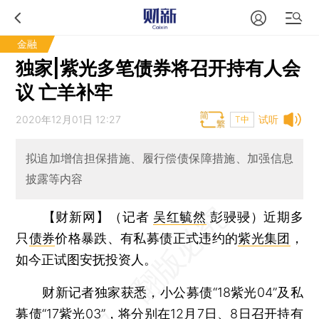
金融
独家|紫光多笔债券将召开持有人会
议 亡羊补牢
2020年12月01日 12:27
试听
T中
拟追加增信担保措施、履行偿债保障措施、加强信息
披露等内容
【财新网】（记者
吴红毓然
彭骎骎）
近期多
只
债券
价格暴跌、有私募债正式违约的
紫光集团
，
如今正试图安抚投资人。
财新记者独家获悉，小公募债“18紫光04”及私
募债“17紫光03”，将分别在12月7日、8日召开持有