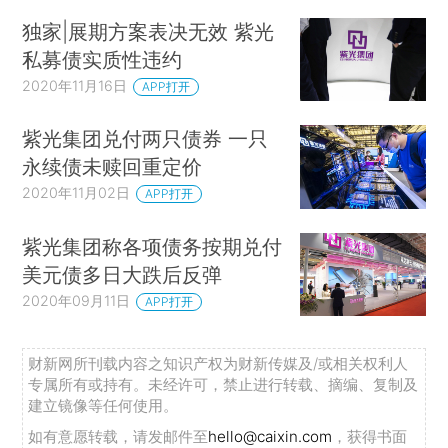
独家|展期方案表决无效 紫光
私募债实质性违约
2020年11月16日
APP打开
紫光集团兑付两只债券 一只
永续债未赎回重定价
2020年11月02日
APP打开
紫光集团称各项债务按期兑付
美元债多日大跌后反弹
2020年09月11日
APP打开
财新网所刊载内容之知识产权为财新传媒及/或相关权利人
专属所有或持有。未经许可，禁止进行转载、摘编、复制及
建立镜像等任何使用。
如有意愿转载，请发邮件至
hello@caixin.com
，获得书面