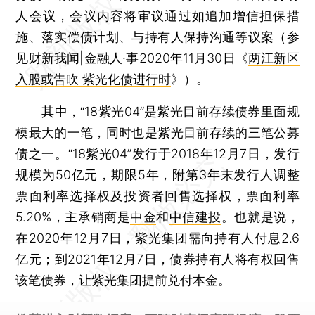
人会议，会议内容将审议通过如追加增信担保措
施、落实偿债计划、与持有人保持沟通等议案（参
见财新我闻|金融人·事2020年11月30日《
两江新区
入股或告吹 紫光化债进行时
》）。
其中，“18紫光04”是紫光目前存续债券里面规
模最大的一笔，同时也是紫光目前存续的三笔公募
债之一。“18紫光04”发行于2018年12月7日，发行
规模为50亿元，期限5年，附第3年末发行人调整
票面利率选择权及投资者回售选择权，票面利率
5.20%，主承销商是
中金
和
中信建投
。也就是说，
在2020年12月7日，紫光集团需向持有人付息2.6
亿元；到2021年12月7日，债券持有人将有权回售
该笔债券，让紫光集团提前兑付本金。