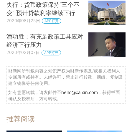
央行：货币政策保持“三个不
变” 预计贷款利率继续下行
2020年08月25日
APP打开
潘功胜：有充足政策工具应对
经济下行压力
2020年02月07日
APP打开
财新网所刊载内容之知识产权为财新传媒及/或相关权利人
专属所有或持有。未经许可，禁止进行转载、摘编、复制及
建立镜像等任何使用。
如有意愿转载，请发邮件至
hello@caixin.com
，获得书面
确认及授权后，方可转载。
推荐阅读