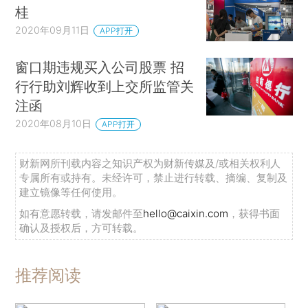
桂
2020年09月11日
APP打开
窗口期违规买入公司股票 招
行行助刘辉收到上交所监管关
注函
2020年08月10日
APP打开
财新网所刊载内容之知识产权为财新传媒及/或相关权利人
专属所有或持有。未经许可，禁止进行转载、摘编、复制及
建立镜像等任何使用。
如有意愿转载，请发邮件至
hello@caixin.com
，获得书面
确认及授权后，方可转载。
推荐阅读