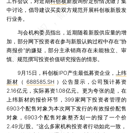
工作会议，对近期
科创板
新股询价定价情况做了集
中讨论，倡导建议买卖双方规范开展科创板新股发
行业务。
与会机构委员指出，近期随着新股供应量的增
加，部分网下投资者在参与新股认购过程中存在“协
商报价”的嫌疑，部分主承销商存在未能独立、审
慎、规范撰写投资价值研究报告的情形。
9月15日，科创板IPO产生最低募资企业，
上纬
新材
（
688585.SH
）公告显示，公司预计募资
2.16亿元，实际募资1.08亿元。更为夸张的是，在
上纬新材的报价环节，399家网下投资者管理的
6903个配售对象为本次网下发行的有效报价配售
对象，6903个配售对象整齐划一的报了一个价
2.49元/股。“这么多家机构投资者行动如此一致，