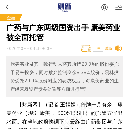
金融
广药与广东两级国资出手 康美药业
被全面托管
2020年09月03日 08:39
试听
T中
康美实业及其一致行动人将其所持29.9%的股份委托
予易林投资，同时放弃控制剩余8.38%股份，易林投
资受托29.9%股份对应的表决权后，对康美药业的生
产经营及资产债务处置等方面进行管理
【财新网】（记者 王娟娟）
停牌一月有余，康
美药业（现
ST康美
，
600518.SH
）的托管方浮出
水面。在当地政府协调下，最终由
广药集团
与广东