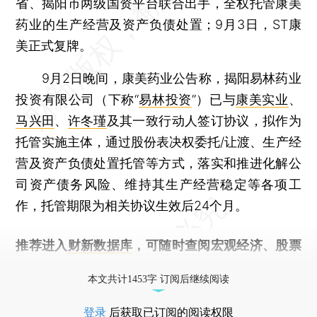
省、揭阳市两级国资平台联合出手，全权托管康美
药业的生产经营及资产负债处置；9月3日，ST康
美正式复牌。
9月2日晚间，康美药业公告称，揭阳易林药业
投资有限公司（下称“
易林投资
”）已与
康美实业
、
马兴田
、
许冬瑾
及其一致行动人签订协议，拟作为
托管实施主体，通过股份表决权委托/让渡、生产经
营及资产负债处置托管等方式，落实和推进化解公
司资产债务风险、维持其生产经营稳定等各项工
作，托管期限为相关协议生效后24个月。
推荐进入
财新数据库
，可随时查阅宏观经济、股票
债券、公司人物，财经信息尽在掌握。
本文共计1453字 订阅后继续阅读
登录
后获取已订阅的阅读权限