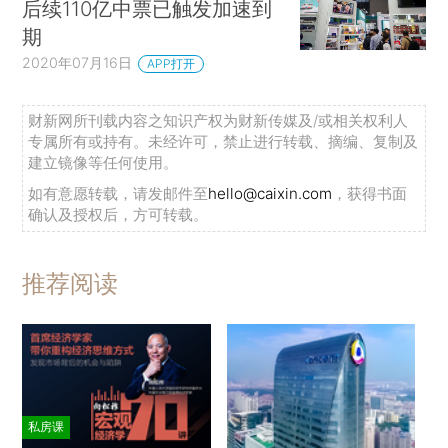
后续110亿中票已触发加速到
期
2020年07月16日
APP打开
财新网所刊载内容之知识产权为财新传媒及/或相关权利人
专属所有或持有。未经许可，禁止进行转载、摘编、复制及
建立镜像等任何使用。
如有意愿转载，请发邮件至
hello@caixin.com
，获得书面
确认及授权后，方可转载。
推荐阅读
私房课