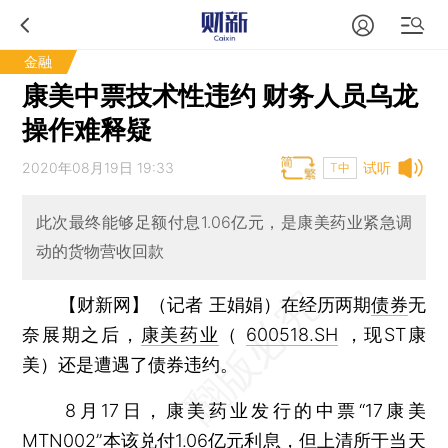
金融
康美中票技术性违约 财务人员乌龙
操作难释疑
2020年08月19日 19:33
试听
T中
此次最终能够足额付息1.06亿元，是康美药业紧急调
动的货物营收回款
【财新网】（记者 王娟娟）
在经历两期
债券
无
奈展期之后，
康美药业
（
600518.SH
，现ST康
美）还是遭遇了债券违约。
8月17日，康美药业发行的中票“17康美
MTN002”本该兑付1.06亿元利息，但上清所于当天