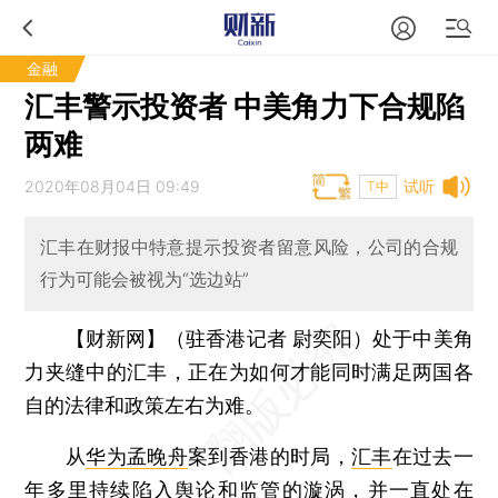
金融
汇丰警示投资者 中美角力下合规陷
两难
2020年08月04日 09:49
试听
T中
汇丰在财报中特意提示投资者留意风险，公司的合规
行为可能会被视为“选边站”
【财新网】（驻香港记者 尉奕阳）
处于中美角
力夹缝中的汇丰，正在为如何才能同时满足两国各
自的法律和政策左右为难。
从
华为
孟晚舟
案到香港的时局，
汇丰
在过去一
年多里持续陷入舆论和监管的漩涡，并一直处在