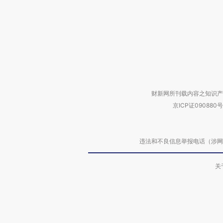
财新网所刊载内容之知识产
京ICP证090880号
违法和不良信息举报电话（涉网络暴力有
关