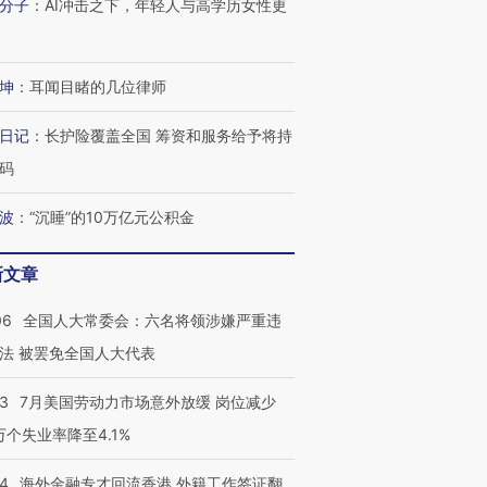
技“链”接产
分子
：
AI冲击之下，年轻人与高学历女性更
【特别呈现】寻找100种
CFO：不靠规模取胜，华
【特别呈
有意思的生活方式·第三对
住三大增长引擎是什么？
有意思的
坤
：
耳闻目睹的几位律师
日记
：
长护险覆盖全国 筹资和服务给予将持
码
波
：
“沉睡”的10万亿元公积金
新文章
06
全国人大常委会：六名将领涉嫌严重违
法 被罢免全国人大代表
43
7月美国劳动力市场意外放缓 岗位减少
3万个失业率降至4.1%
14
海外金融专才回流香港 外籍工作签证翻