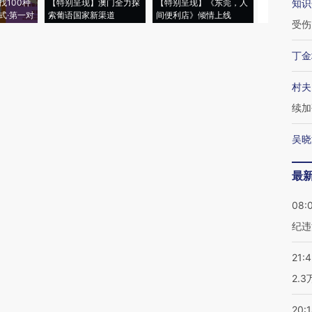
找100种
【特别呈现】澳门全力探
【特别呈现】《东莞，人
会，让数智科
知识
式·第一对
索葡语国家新渠道
间便利店》倾情上线
业
受伤
丁金
村夫
续加
吴晓
最
08:
纪违
21:
2.
20: