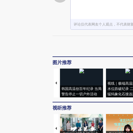
评论仅代表网友个人观点，不代表财
图片推荐
视线｜极端高温
韩国高温创百年纪录 当局
水位跌破纪录 
警告停止一切户外活动
猛犸象化石接连
视听推荐