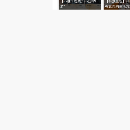
【不唯一答案】不止“养
【特别呈现】寻
老”
有意思的生活方