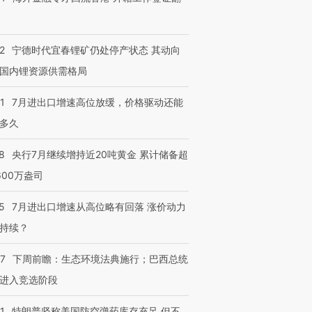
2
宁德时代宜春锂矿仍处停产状态 其动向
国内锂资源供需格局
1
7月进出口增速高位放缓，价格驱动还能
多久
8
央行7月继续增持近20吨黄金 累计储备超
600万盎司
5
7月进出口增速从高位略有回落 涨价动力
持续？
07
下周前瞻：生态环境法典施行；巴西总统
进入竞选阶段
1
特朗普坚称美国防空弹药库存充足 但不