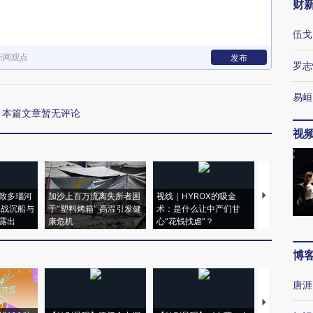
财
伍戈
新网观点
发布
罗志
易峘
本篇文章暂无评论
视
致多瑙河
加沙上百万流离失所者困
视线｜HYROX的吸金
马航飞行员
二战沉船与
于“塑料烤箱” 高温引发健
术：是什么让中产们甘
粒摇头丸 尿
露出
康危机
心“花钱找虐”？
毒品
博
唐涯
【推广】走