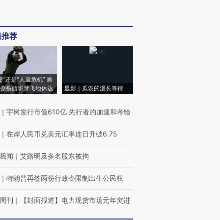
辑推荐
侵”还是“人道危机” 难
撕裂西班牙飞地休达
显影｜瓜农的漫长等待
｜
宇树发行市值610亿 先行者的加速和考验
｜
在岸人民币兑美元汇率连日升破6.75
我闻
｜
艾路明及多名股东被拘
｜
特朗普再签两份行政令限制出生公民权
周刊
｜
【封面报道】电力现货市场元年突进