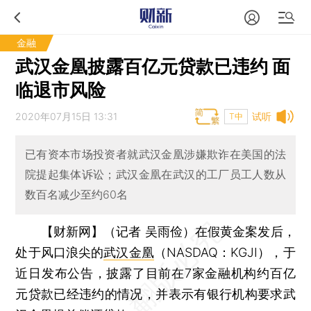
金融
武汉金凰披露百亿元贷款已违约 面
临退市风险
2020年07月15日 13:31
试听
T中
已有资本市场投资者就武汉金凰涉嫌欺诈在美国的法
院提起集体诉讼；武汉金凰在武汉的工厂员工人数从
数百名减少至约60名
【财新网】（记者 吴雨俭）
在假黄金案发后，
处于风口浪尖的
武汉金凰
（NASDAQ：KGJI），于
近日发布公告，披露了目前在7家金融机构约百亿
元贷款已经违约的情况，并表示有银行机构要求武