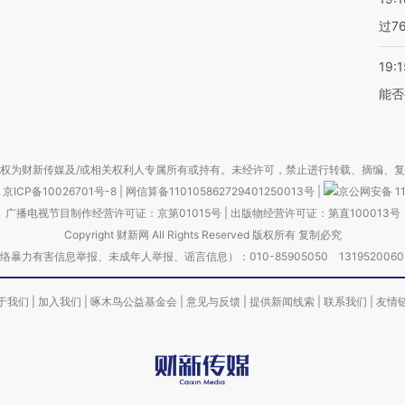
过7
19:1
能否
权为财新传媒及/或相关权利人专属所有或持有。未经许可，禁止进行转载、摘编、
京ICP备10026701号-8
|
网信算备110105862729401250013号
|
京公网安备 11
广播电视节目制作经营许可证：京第01015号
|
出版物经营许可证：第直100013号
Copyright 财新网 All Rights Reserved 版权所有 复制必究
害信息举报、未成年人举报、谣言信息）：010-85905050 13195200605 举报邮
于我们
|
加入我们
|
啄木鸟公益基金会
|
意见与反馈
|
提供新闻线索
|
联系我们
|
友情