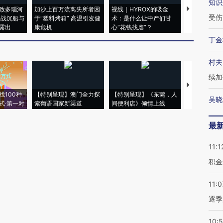
知识
致多瑙河
加沙上百万流离失所者困
视线｜HYROX的吸金
马航飞行员
受伤
二战沉船与
于“塑料烤箱” 高温引发健
术：是什么让中产们甘
粒摇头丸 尿
露出
康危机
心“花钱找虐”？
毒品
丁金
村夫
续加
【推广】走
找100种
【特别呈现】澳门全力探
【特别呈现】《东莞，人
会，让数智科
吴晓
式·第一对
索葡语国家新渠道
间便利店》倾情上线
业
最
11:1
积金
11:0
逐季
10: