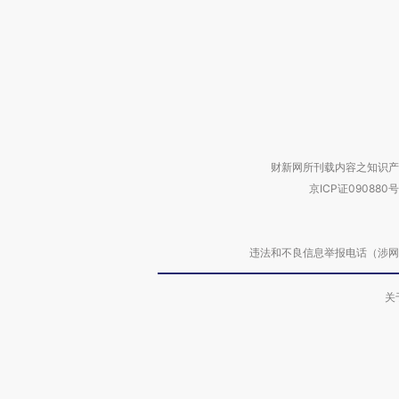
财新网所刊载内容之知识产
京ICP证090880号
违法和不良信息举报电话（涉网络暴力有
关