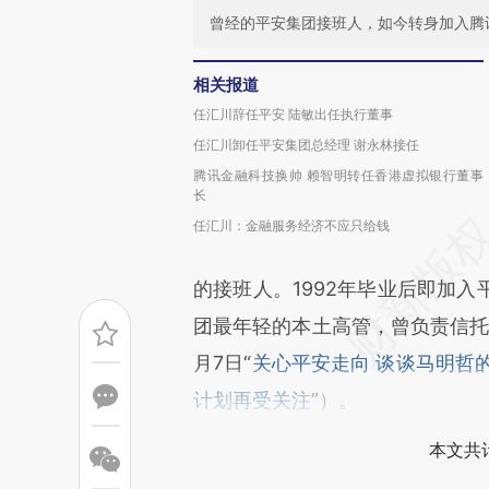
曾经的平安集团接班人，如今转身加入腾
相关报道
任汇川辞任平安 陆敏出任执行董事
任汇川卸任平安集团总经理 谢永林接任
腾讯金融科技换帅 赖智明转任香港虚拟银行董事
长
任汇川：金融服务经济不应只给钱
的接班人。1992年毕业后即加
团最年轻的本土高管，曾负责信托、
月7日“
关心平安走向 谈谈马明哲
计划再受关注
”）。
本文共计