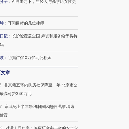
分子
：
AI冲击之下，年轻人与高学历女性更
跨国走私7万
视线｜被称为“蟑螂”的印
视线｜“入侵”还是“人道危
检体内含3种
度Z世代 用街头抗争将教
机”？难民潮撕裂西班牙
秘鲁纳斯
育部长拱下台
飞地休达
13人遇难
坤
：
耳闻目睹的几位律师
日记
：
长护险覆盖全国 筹资和服务给予将持
码
进第四届链博
【商旅对话】华住集团
技“链”接产
【特别呈现】寻找100种
CFO：不靠规模取胜，华
【特别呈
波
：
“沉睡”的10万亿元公积金
有意思的生活方式·第三对
住三大增长引擎是什么？
有意思的
新文章
2
非京籍五环内购房社保降至一年 北京市公
最高可贷340万元
7
寒武纪上半年净利润同比翻倍 营收增速
放缓
53
对话｜邱仁宗：临床研究参与者的安全永