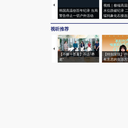
视线｜极端高温
韩国高温创百年纪录 当局
水位跌破纪录 
警告停止一切户外活动
猛犸象化石接连
视听推荐
【不唯一答案】不止“养
【特别呈现】寻
老”
有意思的生活方