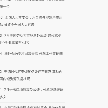
第一位
06
全国人大常委会：六名将领涉嫌严重违
法 被罢免全国人大代表
43
7月美国劳动力市场意外放缓 岗位减少
3万个失业率降至4.1%
14
海外金融专才回流香港 外籍工作签证翻
2
宁德时代宜春锂矿仍处停产状态 其动向
国内锂资源供需格局
1
7月进出口增速高位放缓，价格驱动还能
多久
8
央行7月继续增持近20吨黄金 累计储备超