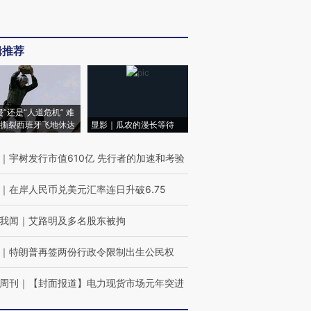
辑推荐
侵”还是“人道危机” 难
撕裂西班牙飞地休达
显影｜瓜农的漫长等待
｜
宇树发行市值610亿 先行者的加速和考验
｜
在岸人民币兑美元汇率连日升破6.75
我闻
｜
艾路明及多名股东被拘
｜
特朗普再签两份行政令限制出生公民权
周刊
｜
【封面报道】电力现货市场元年突进