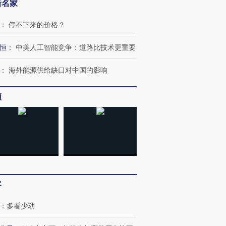
新名家
：
停不下来的价格？
恒
：
中美人工智能竞争：道路比技术更重要
：
海外能源供给缺口对中国的影响
频
客
：
多看少动