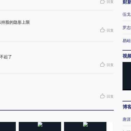
财
·
回复
伍戈
东持股的隐形上限
罗志
·
回复
易峘
视
不起了
·
回复
·
回复
博
唐涯