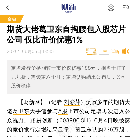
金融
期货大佬葛卫东自掏腰包入股芯片
公司 仅比市价优惠1%
2020年06月05日 18:35
试听
T中
定增发行价格相较于市价仅优惠1.88元，相当于打了
九九折，需锁定六个月；定增认购结果公布后，公司
股价涨停
【财新网】（记者
刘彩萍
）
沉寂多年的期货大
佬
葛卫东
大手笔参与
A股
上市公司定增再次进入公
众视野。
兆易创新
（
603986.SH
）6月4日晚披露
的竞价发行定增结果显示，葛卫东认购736万股，