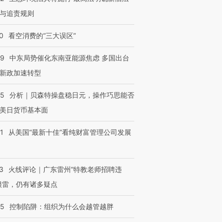
与追责规则
0
看空消费的“三大误区”
59
中东局势催化东南亚能源焦虑 多国出台
新政加速转型
05
分析｜贝森特操盘稳日元，操作巧思能否
美日货币基本面
1
从美国“最新十佳”看纯财富管理公司发展
3
火线评论｜广东雷州“特教老师招聘违
很雷，仍有诸多疑点
05
控制陷阱：组织为什么会越管越胖