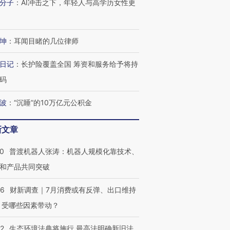
分子
：
AI冲击之下，年轻人与高学历女性更
坤
：
耳闻目睹的几位律师
进第四届链博
【商旅对话】华住集团
技“链”接产
【特别呈现】寻找100种
CFO：不靠规模取胜，华
【特别呈
有意思的生活方式·第三对
住三大增长引擎是什么？
有意思的
日记
：
长护险覆盖全国 筹资和服务给予将持
码
波
：
“沉睡”的10万亿元公积金
新文章
00
普渡机器人张涛：机器人规模化靠技术、
和产品共同突破
56
财新调查｜7月消费或有反弹、出口维持
 受哪些因素带动？
42
生态环境法典将施行 最高法明确新旧法