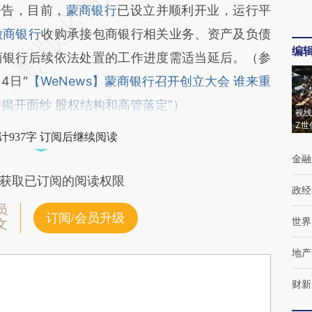
告，目前，
蒙商银行
已设立并顺利开业，运行平
徽商银行
收购承接包商银行相关业务、资产及负债
编
商银行后续依法处置的工作进度需适当延后。（参
4日“
【WeNews】蒙商银行召开创立大会 谁来重
揭开面纱 股权结构和高管落定
”）
视线
Z世
计937字 订阅后继续阅读
金融
获取已订阅的阅读权限
政经
员
订阅/会员升级
世界
文
地产
财新