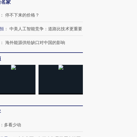
新名家
：
停不下来的价格？
恒
：
中美人工智能竞争：道路比技术更重要
：
海外能源供给缺口对中国的影响
频
客
跨国走私7万
视线｜HYROX的吸金
视线｜被
检体内含3种
术：是什么让中产们甘
泽连斯基密集出访美英 索
度Z世代
：
多看少动
心“花钱找虐”？
要防空导弹“救急”
育部长拱