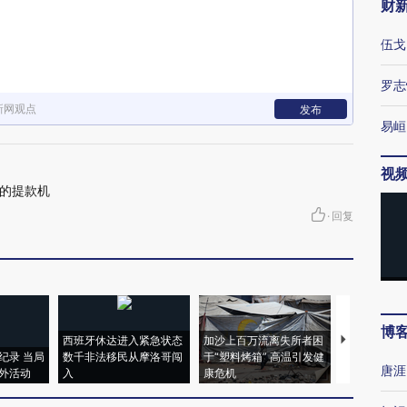
财
伍戈
罗志
新网观点
发布
易峘
视
的提款机
·
回复
博
西班牙休达进入紧急状态
加沙上百万流离失所者困
马航飞行员
纪录 当局
数千非法移民从摩洛哥闯
于“塑料烤箱” 高温引发健
粒摇头丸 尿
唐涯
外活动
入
康危机
毒品