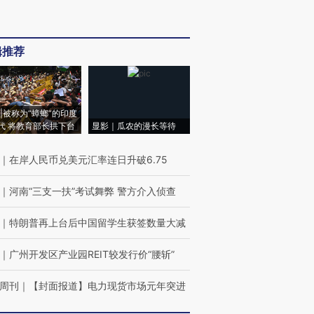
辑推荐
|被称为“蟑螂”的印度
代 将教育部长拱下台
显影｜瓜农的漫长等待
｜
在岸人民币兑美元汇率连日升破6.75
｜
河南“三支一扶”考试舞弊 警方介入侦查
｜
特朗普再上台后中国留学生获签数量大减
｜
广州开发区产业园REIT较发行价“腰斩”
周刊
｜
【封面报道】电力现货市场元年突进