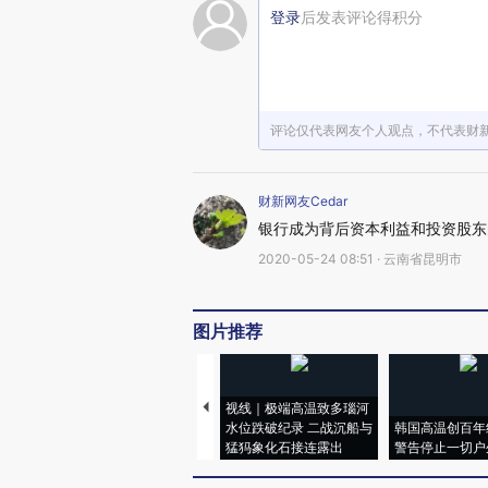
登录
后发表评论得积分
评论仅代表网友个人观点，不代表财
财新网友Cedar
银行成为背后资本利益和投资股东
2020-05-24 08:51 · 云南省昆明市
图片推荐
视线｜极端高温致多瑙河
水位跌破纪录 二战沉船与
韩国高温创百年
猛犸象化石接连露出
警告停止一切户