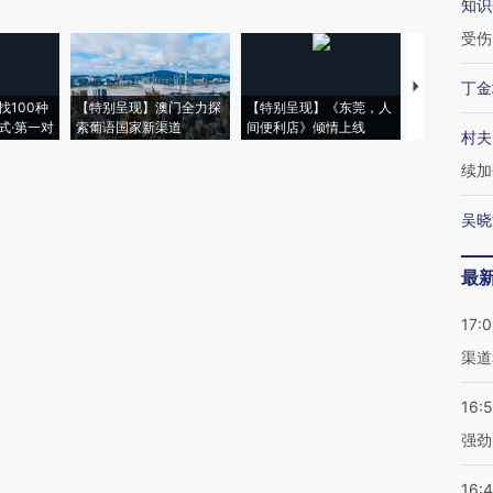
知识
受伤
丁金
【推广】走
找100种
【特别呈现】澳门全力探
【特别呈现】《东莞，人
会，让数智科
式·第一对
索葡语国家新渠道
间便利店》倾情上线
业
村夫
续加
吴晓
最
17:
渠道
16:
强劲
16: