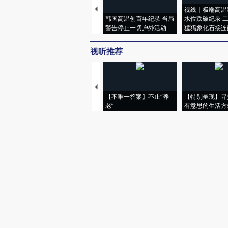
视线｜极端高温
韩国高温创百年纪录 当局
水位跌破纪录 
警告停止一切户外活动
猛犸象化石接连
视听推荐
【不唯一答案】不止“养
【特别呈现】寻
老”
有意思的生活方