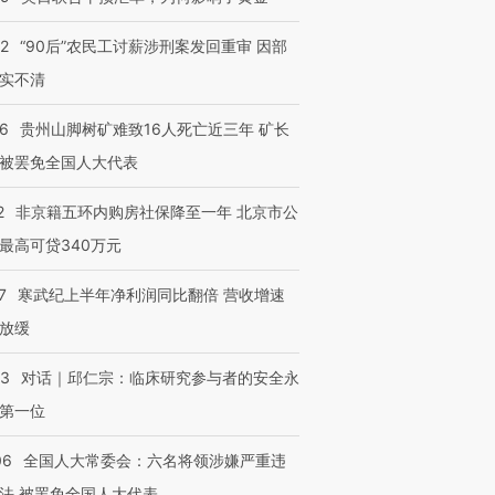
32
“90后”农民工讨薪涉刑案发回重审 因部
实不清
36
贵州山脚树矿难致16人死亡近三年 矿长
被罢免全国人大代表
2
非京籍五环内购房社保降至一年 北京市公
最高可贷340万元
7
寒武纪上半年净利润同比翻倍 营收增速
放缓
53
对话｜邱仁宗：临床研究参与者的安全永
第一位
06
全国人大常委会：六名将领涉嫌严重违
法 被罢免全国人大代表