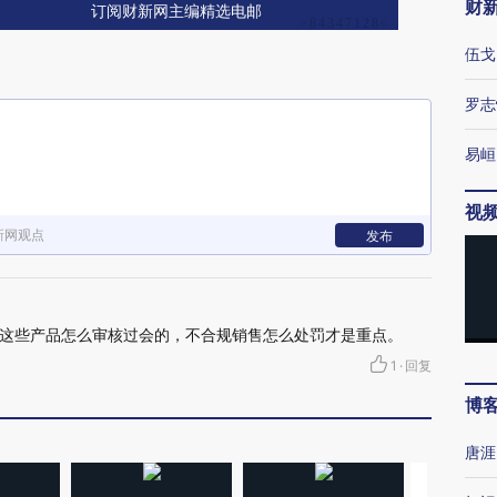
财
订阅财新网主编精选电邮
伍戈
罗志
易峘
视
新网观点
发布
这些产品怎么审核过会的，不合规销售怎么处罚才是重点。
1
·
回复
博
唐涯