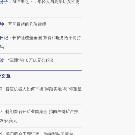
分子
：
AI冲击之下，年轻人与高学历女性更
跨国走私7万
视线｜被称为“蟑螂”的印
视线｜“入侵”还是“人道危
检体内含3种
度Z世代 用街头抗争将教
机”？难民潮撕裂西班牙
秘鲁纳斯
育部长拱下台
飞地休达
13人遇难
坤
：
耳闻目睹的几位律师
日记
：
长护险覆盖全国 筹资和服务给予将持
码
进第四届链博
【商旅对话】华住集团
技“链”接产
【特别呈现】寻找100种
CFO：不靠规模取胜，华
【特别呈
波
：
“沉睡”的10万亿元公积金
有意思的生活方式·第三对
住三大增长引擎是什么？
有意思的
新文章
00
普渡机器人如何平衡“脚踏实地”与“仰望星
？
57
特朗普召开矿业圆桌会 拟向关键矿产投
20亿美元
09
美日联合干预汇率，为何影响了黄金