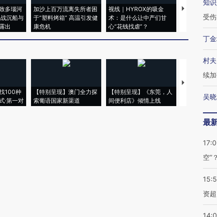
知识
致多瑙河
加沙上百万流离失所者困
视线｜HYROX的吸金
马航飞行员
受伤
二战沉船与
于“塑料烤箱” 高温引发健
术：是什么让中产们甘
粒摇头丸 尿
露出
康危机
心“花钱找虐”？
毒品
丁金
村夫
续加
【推广】走
找100种
【特别呈现】澳门全力探
【特别呈现】《东莞，人
会，让数智科
吴晓
式·第一对
索葡语国家新渠道
间便利店》倾情上线
业
最
17:
空”
15:
资超
14: