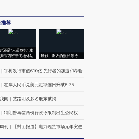
辑推荐
侵”还是“人道危机” 难
撕裂西班牙飞地休达
显影｜瓜农的漫长等待
｜
宇树发行市值610亿 先行者的加速和考验
｜
在岸人民币兑美元汇率连日升破6.75
我闻
｜
艾路明及多名股东被拘
｜
特朗普再签两份行政令限制出生公民权
周刊
｜
【封面报道】电力现货市场元年突进