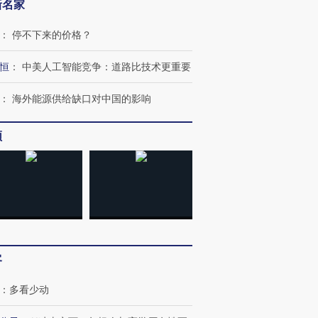
新名家
：
停不下来的价格？
恒
：
中美人工智能竞争：道路比技术更重要
：
海外能源供给缺口对中国的影响
频
客
：
多看少动