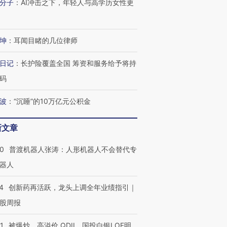
分子
：
AI冲击之下，年轻人与高学历女性更
坤
：
耳闻目睹的几位律师
日记
：
长护险覆盖全国 筹资和服务给予将持
码
波
：
“沉睡”的10万亿元公积金
新文章
00
普渡机器人张涛：人形机器人不会替代专
器人
4
创新药再活跃，龙头上调全年业绩指引｜
股周报
1
被爆炒、高溢价 QDII、国投白银LOF明