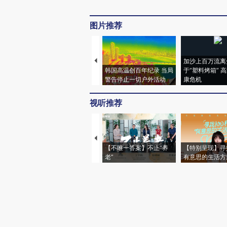
图片推荐
加沙上百万流离
韩国高温创百年纪录 当局
于“塑料烤箱” 
警告停止一切户外活动
康危机
视听推荐
【不唯一答案】不止“养
【特别呈现】寻
老”
有意思的生活方