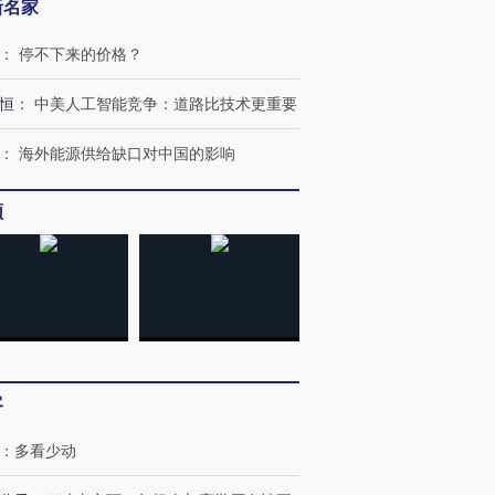
新名家
：
停不下来的价格？
恒
：
中美人工智能竞争：道路比技术更重要
”还是“人道危
湖北宜昌局部短时降雨
哈尔滨遭遇短时极端强降
：
海外能源供给缺口对中国的影响
撕裂西班牙
128毫米 紧急转移近
雨 3小时累计雨量超80毫
秘鲁纳斯
4000人
米
13人遇难
频
进第四届链博
【商旅对话】华住集团
技“链”接产
【特别呈现】寻找100种
CFO：不靠规模取胜，华
【特别呈
有意思的生活方式·第三对
住三大增长引擎是什么？
有意思的
客
：
多看少动