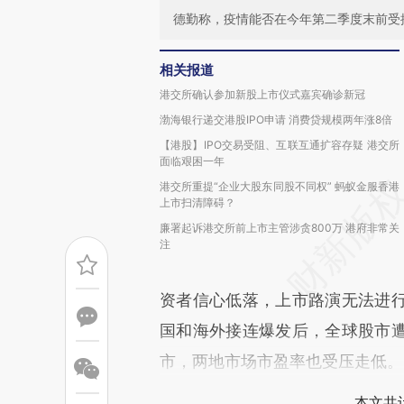
德勤称，疫情能否在今年第二季度末前受
相关报道
港交所确认参加新股上市仪式嘉宾确诊新冠
渤海银行递交港股IPO申请 消费贷规模两年涨8倍
【港股】IPO交易受阻、互联互通扩容存疑 港交所
面临艰困一年
港交所重提“企业大股东同股不同权” 蚂蚁金服香港
上市扫清障碍？
廉署起诉港交所前上市主管涉贪800万 港府非常关
注
资者信心低落，上市路演无法进
国和海外接连爆发后，全球股市
市，两地市场市盈率也受压走低。
本文共计