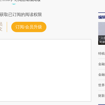
获取已订阅的阅读权限
编
员
订阅/会员升级
文
“入
民潮
特稿
金融
金融
世界
财新