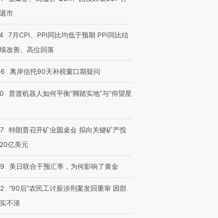
退市
4
7月CPI、PPI同比均低于预期 PPI同比结
续改善、高位回落
46
离岸信托90天补税窗口期疑问
00
普渡机器人如何平衡“脚踏实地”与“仰望星
？
57
特朗普召开矿业圆桌会 拟向关键矿产投
20亿美元
09
美日联合干预汇率，为何影响了黄金
32
“90后”农民工讨薪涉刑案发回重审 因部
实不清