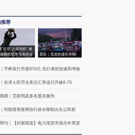
辑推荐
侵”还是“人道危机” 难
撕裂西班牙飞地休达
显影｜瓜农的漫长等待
｜
宇树发行市值610亿 先行者的加速和考验
｜
在岸人民币兑美元汇率连日升破6.75
我闻
｜
艾路明及多名股东被拘
｜
特朗普再签两份行政令限制出生公民权
周刊
｜
【封面报道】电力现货市场元年突进