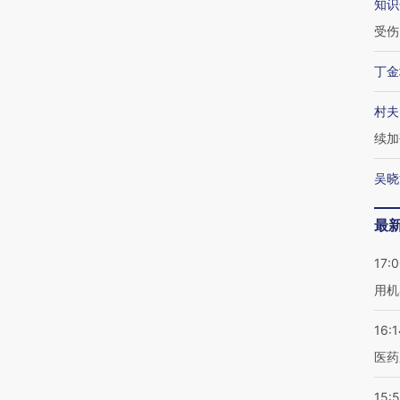
知识
受伤
丁金
村夫
续加
吴晓
最
17:
用机
16:1
医药
15:5