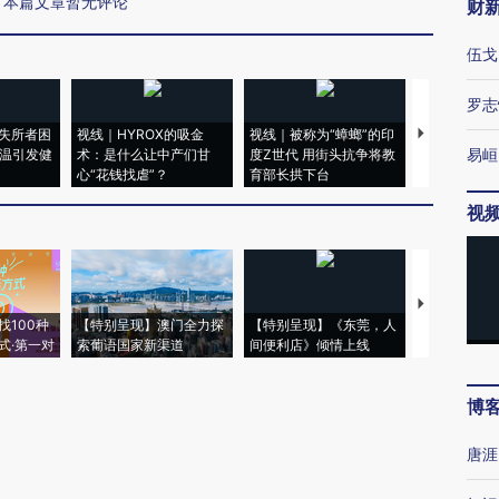
本篇文章暂无评论
财
伍戈
罗志
失所者困
视线｜HYROX的吸金
视线｜被称为“蟑螂”的印
视线｜“入侵
易峘
高温引发健
术：是什么让中产们甘
度Z世代 用街头抗争将教
机”？难民潮
心“花钱找虐”？
育部长拱下台
飞地休达
视
【推广】走
找100种
【特别呈现】澳门全力探
【特别呈现】《东莞，人
会，让数智科
式·第一对
索葡语国家新渠道
间便利店》倾情上线
业
博
唐涯