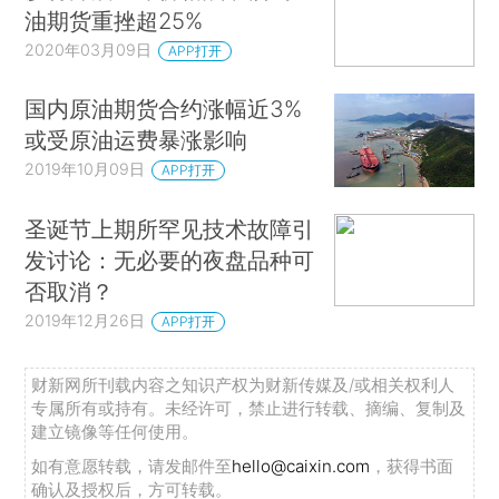
油期货重挫超25%
2020年03月09日
APP打开
国内原油期货合约涨幅近3%
或受原油运费暴涨影响
2019年10月09日
APP打开
圣诞节上期所罕见技术故障引
发讨论：无必要的夜盘品种可
否取消？
2019年12月26日
APP打开
财新网所刊载内容之知识产权为财新传媒及/或相关权利人
专属所有或持有。未经许可，禁止进行转载、摘编、复制及
建立镜像等任何使用。
如有意愿转载，请发邮件至
hello@caixin.com
，获得书面
确认及授权后，方可转载。