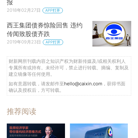
报
2018年02月27日
APP打开
西王集团债券惊险回售 违约
传闻致股债齐跌
2019年09月23日
APP打开
财新网所刊载内容之知识产权为财新传媒及/或相关权利人
专属所有或持有。未经许可，禁止进行转载、摘编、复制及
建立镜像等任何使用。
如有意愿转载，请发邮件至
hello@caixin.com
，获得书面
确认及授权后，方可转载。
推荐阅读