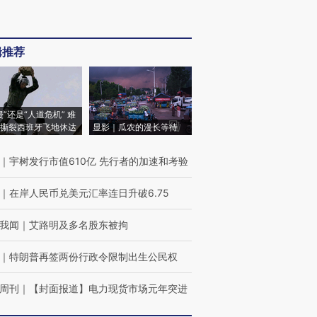
辑推荐
侵”还是“人道危机” 难
撕裂西班牙飞地休达
显影｜瓜农的漫长等待
｜
宇树发行市值610亿 先行者的加速和考验
｜
在岸人民币兑美元汇率连日升破6.75
我闻
｜
艾路明及多名股东被拘
｜
特朗普再签两份行政令限制出生公民权
周刊
｜
【封面报道】电力现货市场元年突进