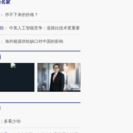
新名家
：
停不下来的价格？
恒
：
中美人工智能竞争：道路比技术更重要
：
海外能源供给缺口对中国的影响
频
客
跨国走私7万
视线｜被称为“蟑螂”的印
视线｜“入侵”还是“人道危
检体内含3种
度Z世代 用街头抗争将教
机”？难民潮撕裂西班牙
秘鲁纳斯
育部长拱下台
飞地休达
13人遇难
：
多看少动