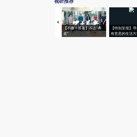
视听推荐
【不唯一答案】不止“养
【特别呈现】寻
老”
有意思的生活方