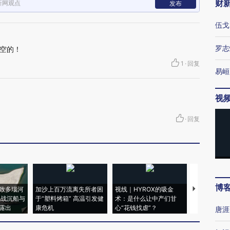
财
新网观点
发布
伍戈
罗志
空的！
1
·
回复
易峘
视
·
回复
博
致多瑙河
加沙上百万流离失所者困
视线｜HYROX的吸金
马航飞行员
二战沉船与
于“塑料烤箱” 高温引发健
术：是什么让中产们甘
粒摇头丸 尿
露出
康危机
心“花钱找虐”？
毒品
唐涯