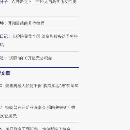
分子
：
AI冲击之下，年轻人与高学历女性更
进第四届链博
【商旅对话】华住集团
坤
：
耳闻目睹的几位律师
技“链”接产
【特别呈现】寻找100种
CFO：不靠规模取胜，华
【特别呈
有意思的生活方式·第三对
住三大增长引擎是什么？
有意思的
日记
：
长护险覆盖全国 筹资和服务给予将持
码
波
：
“沉睡”的10万亿元公积金
新文章
00
普渡机器人如何平衡“脚踏实地”与“仰望星
？
57
特朗普召开矿业圆桌会 拟向关键矿产投
20亿美元
09
美日联合干预汇率，为何影响了黄金