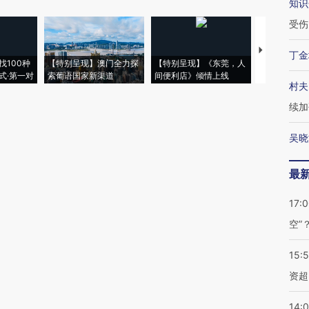
知识
受伤
【推广】走
丁金
找100种
【特别呈现】澳门全力探
【特别呈现】《东莞，人
会，让数智科
式·第一对
索葡语国家新渠道
间便利店》倾情上线
业
村夫
续加
吴晓
最
17:
空”
15:
资超
14: