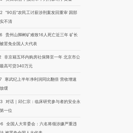
32
“90后”农民工讨薪涉刑案发回重审 因部
实不清
36
贵州山脚树矿难致16人死亡近三年 矿长
被罢免全国人大代表
2
非京籍五环内购房社保降至一年 北京市公
最高可贷340万元
7
寒武纪上半年净利润同比翻倍 营收增速
放缓
53
对话｜邱仁宗：临床研究参与者的安全永
第一位
06
全国人大常委会：六名将领涉嫌严重违
法 被罢免全国人大代表