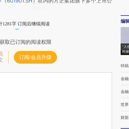
券
（
601901.SH
）在内的方正集团旗下多个上市公
编
1281字 订阅后继续阅读
获取已订阅的阅读权限
“入
民潮
员
订阅/会员升级
文
特稿
金融
金融
世界
财新