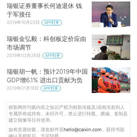
瑞银证券董事长何迪退休 钱
于军接任
2019年10月25日
APP打开
瑞银金弘毅：科创板定价应由
市场调节
2019年03月26日
APP打开
瑞银胡一帆：预计2019年中国
GDP增6.1% 进出口贡献为负
2019年01月18日
APP打开
财新网所刊载内容之知识产权为财新传媒及/或相关权利人
专属所有或持有。未经许可，禁止进行转载、摘编、复制及
建立镜像等任何使用。
如有意愿转载，请发邮件至
hello@caixin.com
，获得书面
确认及授权后，方可转载。