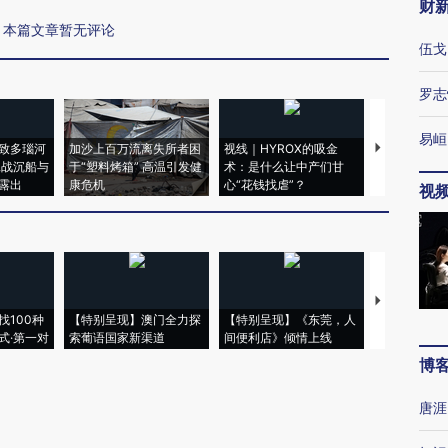
财
本篇文章暂无评论
伍戈
罗志
易峘
致多瑙河
加沙上百万流离失所者困
视线｜HYROX的吸金
马航飞行员
二战沉船与
于“塑料烤箱” 高温引发健
术：是什么让中产们甘
粒摇头丸 尿
露出
康危机
心“花钱找虐”？
毒品
视
【推广】走
找100种
【特别呈现】澳门全力探
【特别呈现】《东莞，人
会，让数智科
式·第一对
索葡语国家新渠道
间便利店》倾情上线
业
博
唐涯