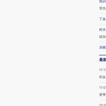
知识
受伤
丁金
村夫
续加
吴晓
最
11:1
积金
11:0
逐季
10: