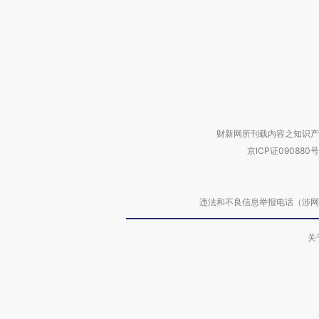
财新网所刊载内容之知识产
京ICP证090880号
违法和不良信息举报电话（涉网络暴力有
关