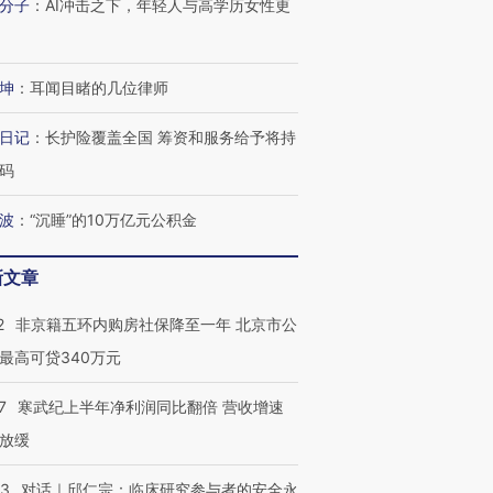
分子
：
AI冲击之下，年轻人与高学历女性更
坤
：
耳闻目睹的几位律师
日记
：
长护险覆盖全国 筹资和服务给予将持
码
波
：
“沉睡”的10万亿元公积金
新文章
2
非京籍五环内购房社保降至一年 北京市公
最高可贷340万元
7
寒武纪上半年净利润同比翻倍 营收增速
放缓
53
对话｜邱仁宗：临床研究参与者的安全永