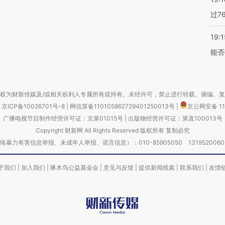
过7
19:1
能否
权为财新传媒及/或相关权利人专属所有或持有。未经许可，禁止进行转载、摘编、
京ICP备10026701号-8
|
网信算备110105862729401250013号
|
京公网安备 11
广播电视节目制作经营许可证：京第01015号
|
出版物经营许可证：第直100013号
Copyright 财新网 All Rights Reserved 版权所有 复制必究
害信息举报、未成年人举报、谣言信息）：010-85905050 13195200605 举报邮
于我们
|
加入我们
|
啄木鸟公益基金会
|
意见与反馈
|
提供新闻线索
|
联系我们
|
友情