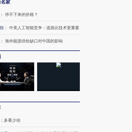
新名家
：
停不下来的价格？
恒
：
中美人工智能竞争：道路比技术更重要
：
海外能源供给缺口对中国的影响
跨国走私7万
视线｜被称为“蟑螂”的印
视线｜“入侵”还是“人道危
检体内含3种
度Z世代 用街头抗争将教
机”？难民潮撕裂西班牙
秘鲁纳斯
育部长拱下台
飞地休达
13人遇难
频
进第四届链博
【商旅对话】华住集团
技“链”接产
【特别呈现】寻找100种
CFO：不靠规模取胜，华
【特别呈
有意思的生活方式·第三对
住三大增长引擎是什么？
有意思的
客
：
多看少动