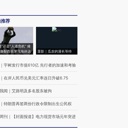
辑推荐
侵”还是“人道危机” 难
撕裂西班牙飞地休达
显影｜瓜农的漫长等待
｜
宇树发行市值610亿 先行者的加速和考验
｜
在岸人民币兑美元汇率连日升破6.75
我闻
｜
艾路明及多名股东被拘
｜
特朗普再签两份行政令限制出生公民权
周刊
｜
【封面报道】电力现货市场元年突进