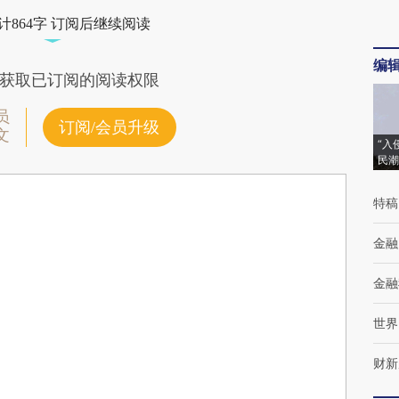
计864字 订阅后继续阅读
编
获取已订阅的阅读权限
员
订阅/会员升级
文
“入
民潮
特稿
金融
金融
世界
财新