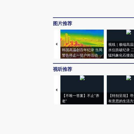
图片推荐
视线｜极端高温
韩国高温创百年纪录 当局
水位跌破纪录 
警告停止一切户外活动
猛犸象化石接连
视听推荐
【不唯一答案】不止“养
【特别呈现】寻
老”
有意思的生活方