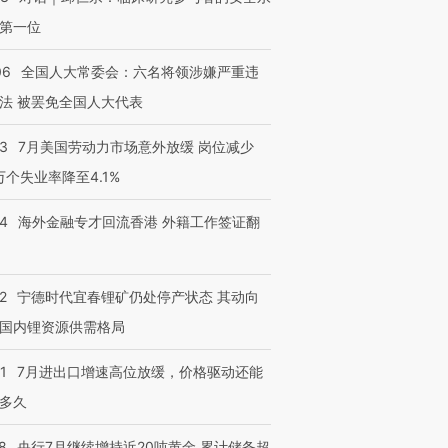
第一位
06
全国人大常委会：六名将领涉嫌严重违
法 被罢免全国人大代表
43
7月美国劳动力市场意外放缓 岗位减少
3万个失业率降至4.1%
14
海外金融专才回流香港 外籍工作签证翻
2
宁德时代宜春锂矿仍处停产状态 其动向
国内锂资源供需格局
1
7月进出口增速高位放缓，价格驱动还能
多久
8
央行7月继续增持近20吨黄金 累计储备超