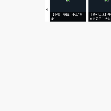
【不唯一答案】不止“养
【特别呈现】寻
老”
有意思的生活方