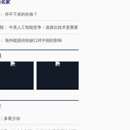
新名家
：
停不下来的价格？
恒
：
中美人工智能竞争：道路比技术更重要
：
海外能源供给缺口对中国的影响
频
”还是“人道危
湖北宜昌局部短时降雨
哈尔滨遭遇短时极端强降
撕裂西班牙
128毫米 紧急转移近
雨 3小时累计雨量超80毫
秘鲁纳斯
客
4000人
米
13人遇难
：
多看少动