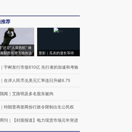
辑推荐
侵”还是“人道危机” 难
撕裂西班牙飞地休达
显影｜瓜农的漫长等待
｜
宇树发行市值610亿 先行者的加速和考验
｜
在岸人民币兑美元汇率连日升破6.75
我闻
｜
艾路明及多名股东被拘
｜
特朗普再签两份行政令限制出生公民权
周刊
｜
【封面报道】电力现货市场元年突进