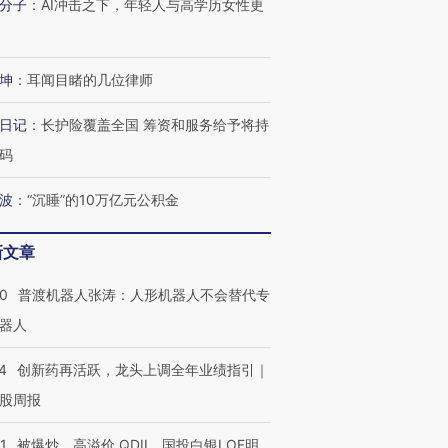
分子
：
AI冲击之下，年轻人与高学历女性更
进第四届链博
【商旅对话】华住集团
技“链”接产
【特别呈现】寻找100种
CFO：不靠规模取胜，华
【特别呈
有意思的生活方式·第三对
住三大增长引擎是什么？
有意思的
坤
：
耳闻目睹的几位律师
日记
：
长护险覆盖全国 筹资和服务给予将持
码
波
：
“沉睡”的10万亿元公积金
新文章
00
普渡机器人张涛：人形机器人不会替代专
器人
4
创新药再活跃，龙头上调全年业绩指引｜
股周报
1
被爆炒、高溢价 QDII、国投白银LOF明