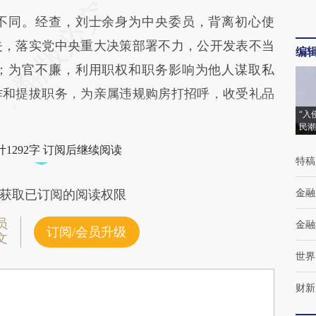
同。经查，刘士余身为中央委员，背离初心使
失，落实党中央重大决策部署不力，公开发表不当
编
；为官不廉，利用职权和职务影响为他人谋取私
作和提拔职务，为亲属违规购房打招呼，收受礼品
“入
民潮
1292字 订阅后继续阅读
特稿
金融
获取已订阅的阅读权限
员
金融
订阅/会员升级
文
世界
财新