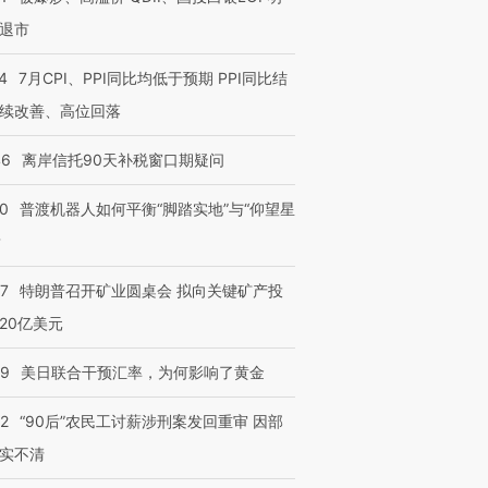
退市
4
7月CPI、PPI同比均低于预期 PPI同比结
续改善、高位回落
46
离岸信托90天补税窗口期疑问
00
普渡机器人如何平衡“脚踏实地”与“仰望星
？
57
特朗普召开矿业圆桌会 拟向关键矿产投
20亿美元
09
美日联合干预汇率，为何影响了黄金
32
“90后”农民工讨薪涉刑案发回重审 因部
实不清