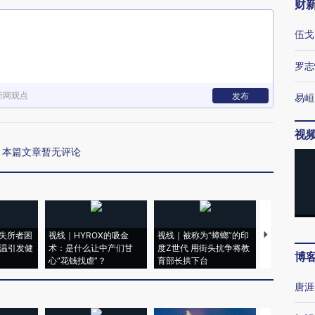
财
伍戈
罗志
新网观点
发布
易峘
视
本篇文章暂无评论
失所者困
视线｜HYROX的吸金
视线｜被称为“蟑螂”的印
视线｜“入侵
高温引发健
术：是什么让中产们甘
度Z世代 用街头抗争将教
机”？难民潮
博
心“花钱找虐”？
育部长拱下台
飞地休达
唐涯