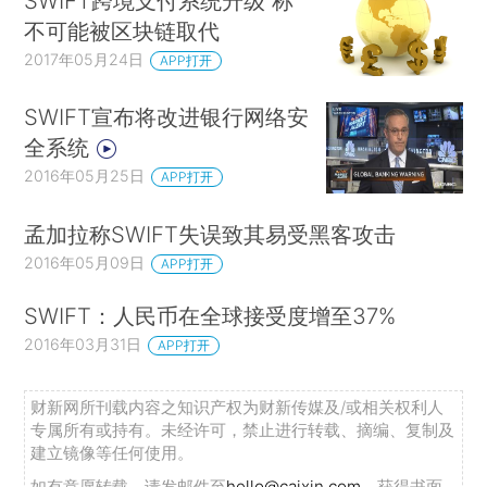
SWIFT跨境支付系统升级 称
不可能被区块链取代
2017年05月24日
APP打开
SWIFT宣布将改进银行网络安
全系统
2016年05月25日
APP打开
孟加拉称SWIFT失误致其易受黑客攻击
2016年05月09日
APP打开
SWIFT：人民币在全球接受度增至37%
2016年03月31日
APP打开
财新网所刊载内容之知识产权为财新传媒及/或相关权利人
专属所有或持有。未经许可，禁止进行转载、摘编、复制及
建立镜像等任何使用。
如有意愿转载，请发邮件至
hello@caixin.com
，获得书面