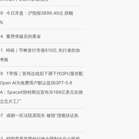
29
今日开盘：沪指报3896.49点 跌幅
0%
24
蓄势突破后的黄金
51
特稿｜宇树发行市值610亿 先行者的加
考验
29
T早报｜英伟达或拟下调下代GPU显存配
Open AI为免费用户默认提供GPT-5.6
NA；SpaceX协特斯拉宣布斥168亿美元在德
立芯片工厂
07
成都一区法院原院长 被指“违规挂证执
43
特朗普再签两份行政令限制出生公民权