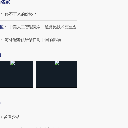
新名家
：
停不下来的价格？
恒
：
中美人工智能竞争：道路比技术更重要
：
海外能源供给缺口对中国的影响
频
OX的吸金
马航飞行员跨国走私7万
视线｜被称为“蟑螂”的印
让中产们甘
粒摇头丸 尿检体内含3种
度Z世代 用街头抗争将教
秘鲁纳斯
”？
毒品
育部长拱下台
13人遇难
客
进第四届链博
【商旅对话】华住集团
技“链”接产
【特别呈现】寻找100种
CFO：不靠规模取胜，华
【特别呈
：
多看少动
有意思的生活方式·第三对
住三大增长引擎是什么？
有意思的