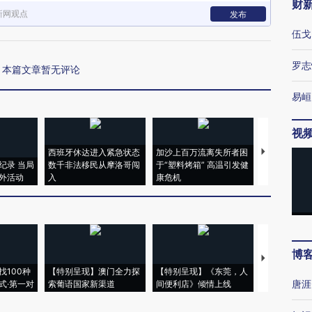
财
新网观点
发布
伍戈
罗志
本篇文章暂无评论
易峘
视
西班牙休达进入紧急状态
加沙上百万流离失所者困
视线｜HYR
纪录 当局
数千非法移民从摩洛哥闯
于“塑料烤箱” 高温引发健
术：是什么
外活动
入
康危机
心“花钱找虐
博
【推广】走
找100种
【特别呈现】澳门全力探
【特别呈现】《东莞，人
会，让数智科
唐涯
式·第一对
索葡语国家新渠道
间便利店》倾情上线
业