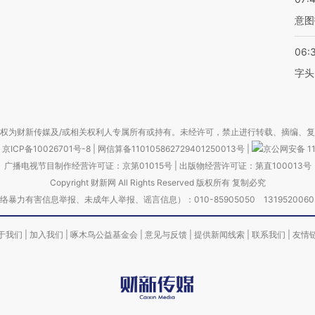
意图
06:
字头
权为财新传媒及/或相关权利人专属所有或持有。未经许可，禁止进行转载、摘编、
京ICP备10026701号-8
|
网信算备110105862729401250013号
|
京公网安备 11
广播电视节目制作经营许可证：京第01015号
|
出版物经营许可证：第直100013号
Copyright 财新网 All Rights Reserved 版权所有 复制必究
害信息举报、未成年人举报、谣言信息）：010-85905050 13195200605 举报邮
于我们
|
加入我们
|
啄木鸟公益基金会
|
意见与反馈
|
提供新闻线索
|
联系我们
|
友情