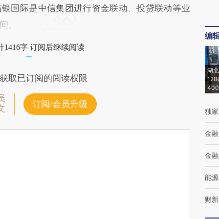
信银国际是中信集团进行资金联动、投贷联动等业
间。
编
1416字 订阅后继续阅读
湖北
获取已订阅的阅读权限
12
40
员
订阅/会员升级
文
独家
金融
金融
能源
财新