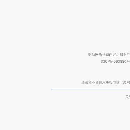
财新网所刊载内容之知识产
京ICP证090880号
违法和不良信息举报电话（涉网络暴力有
关