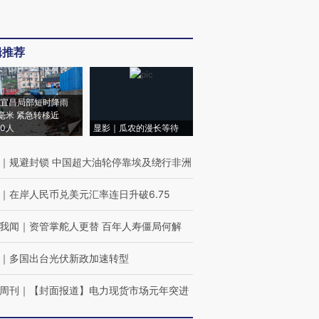
辑推荐
宜昌局部短时降雨
8毫米 紧急转移近
00人
显影｜瓜农的漫长等待
｜
规避封锁 中国超大油轮停靠埃及绕行非洲
｜
在岸人民币兑美元汇率连日升破6.75
我闻
｜
资管掌舵人更替 百年人寿僵局何解
｜
多国出台光伏新政加速转型
周刊
｜
【封面报道】电力现货市场元年突进