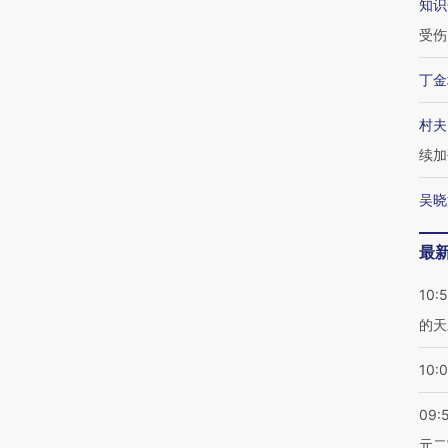
知识
受伤
丁金
村夫
续加
吴晓
最
10:
的天
10:
09:
元二