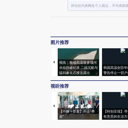
评论仅代表网友个人观点，不代表财
图片推荐
视线｜极端高温致多瑙河
水位跌破纪录 二战沉船与
韩国高温创百年
猛犸象化石接连露出
警告停止一切户
视听推荐
【不唯一答案】不止“养
【特别呈现】寻
老”
有意思的生活方