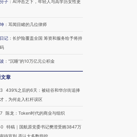
分子
：
AI冲击之下，年轻人与高学历女性更
坤
：
耳闻目睹的几位律师
日记
：
长护险覆盖全国 筹资和服务给予将持
码
波
：
“沉睡”的10万亿元公积金
新文章
53
439%之后的6天：被硅谷和华尔街追捧
才，为何走入杠杆误区
07
陈龙：Token时代的商业与组织
50
特稿｜国航原党委书记樊澄受贿3847万
审待宣判 否认大多数指控