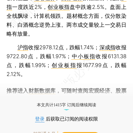
指
一度跌近2%，
创业板指
盘中跌逾2.5%。盘面上
全线飘绿，计算机领跌。题材概念方面，仅分散染
料、白酒概念逆势上涨。两市成交量较上一交易日
略有放量。
沪指
收报2978.12点，跌幅1.74%；
深成指
收报
9722.80点，跌幅1.97%；
中小板指
收报6131.38
点，跌幅1.99%；
创业板指
报1677.99点，跌幅
2.12%。
推荐进入
财新数据库
，可随时查阅宏观经济、股票
债券、公司人物，财经数据尽在掌握。
本文共计1415字 订阅后继续阅读
登录
后获取已订阅的阅读权限