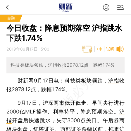
金融
今日收盘：降息预期落空 沪指跳水
下跌1.74%
2019年09月17日 15:00
试听
T中
科技类板块领跌，沪指收报2978.12点，跌幅1.74%
财新网9月17日电
：科技类板块领跌，
沪指
收
报2978.12点，跌幅1.74%。
9月17日，沪深两市低开低走。早间央行进行
2000亿MLF操作、利率持平，降息预期落空。
沪
指
开盘后快速跳水，失守3000点关口。午后券商
板块砸盘，
红塔证券
、
西部证券
跌幅居前，拖累
沪