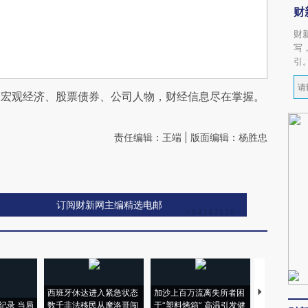
财
财
写
引
阅宏观经济、股票债券、公司人物，财经信息尽在掌握。
责任编辑：王端 | 版面编辑：杨胜忠
订阅财新网主编精选电邮
西班牙休达进入紧急状态
加沙上百万流离失所者困
视线｜HYR
纪录 当局
数千非法移民从摩洛哥闯
于“塑料烤箱” 高温引发健
术：是什么