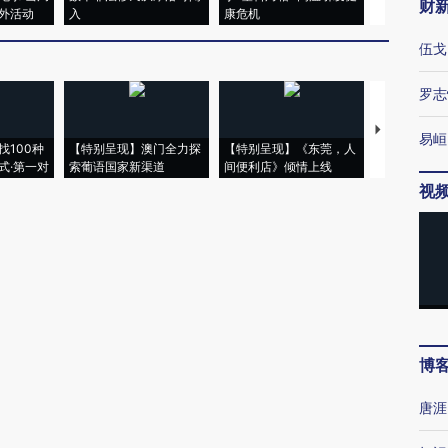
财
外活动
入
康危机
心“花钱找虐
伍戈
罗志
【推广】走
易峘
找100种
【特别呈现】澳门全力探
【特别呈现】《东莞，人
会，让数智科
式·第一对
索葡语国家新渠道
间便利店》倾情上线
业
视
博
唐涯