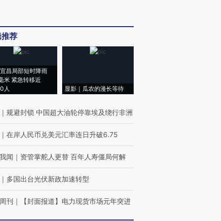
辑推荐
宜昌局部短时降雨
8毫米 紧急转移近
00人
显影｜瓜农的漫长等待
｜
规避封锁 中国超大油轮停靠埃及绕行非洲
｜
在岸人民币兑美元汇率连日升破6.75
我闻
｜
资管掌舵人更替 百年人寿僵局何解
｜
多国出台光伏新政加速转型
周刊
｜
【封面报道】电力现货市场元年突进