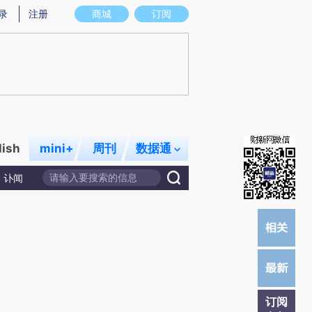
录
注册
商城
订阅
lish
mini+
周刊
数据通
讣闻
订阅