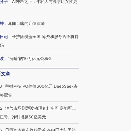
分子
：
AI冲击之下，年轻人与高学历女性更
坤
：
耳闻目睹的几位律师
日记
：
长护险覆盖全国 筹资和服务给予将持
码
波
：
“沉睡”的10万亿元公积金
新文章
0
宇树科技IPO估值600亿元 DeepSeek参
略配售
22
油气市场剧烈波动现套利空间 嘉能可上
扭亏、净利增超50亿美元
6
贝恩资本宣布收购贡茶 在中国大陆无法