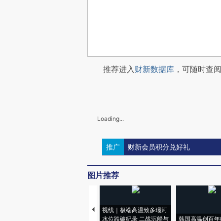
推荐进入
财新数据库
，可随时查
Loading...
推广
财新会员积分兑好礼
图片推荐
视线｜极端高温致多瑙河
水位跌破纪录 二战沉船与
韩国高温创百年