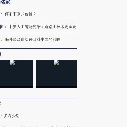
新名家
”？
毒品
育部长拱下台
13人遇难
：
停不下来的价格？
恒
：
中美人工智能竞争：道路比技术更重要
进第四届链博
【商旅对话】华住集团
：
海外能源供给缺口对中国的影响
技“链”接产
【特别呈现】寻找100种
CFO：不靠规模取胜，华
【特别呈
有意思的生活方式·第三对
住三大增长引擎是什么？
有意思的
频
客
：
多看少动