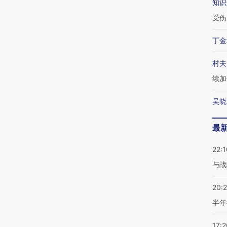
知识
受伤
丁金
村夫
续加
吴晓
最
22:1
与战
20:
半年
17:2