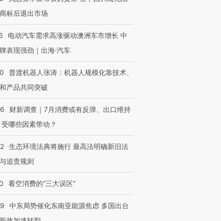
商标后退出市场
6
电动汽车需求高涨驱动澳洲车市增长 中
牌表现强劲｜出海·汽车
00
普渡机器人张涛：机器人规模化靠技术、
和产品共同突破
56
财新调查｜7月消费或有反弹、出口维持
 受哪些因素带动？
42
生态环境法典将施行 最高法明确新旧法
与追责规则
0
看空消费的“三大误区”
59
中东局势催化东南亚能源焦虑 多国出台
新政加速转型