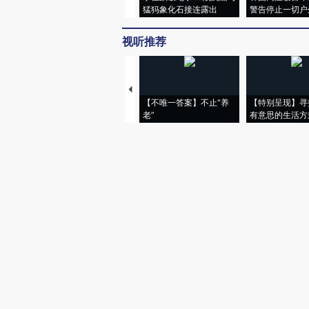
猛犸象化石接连露出
警告停止一切户
视听推荐
【不唯一答案】不止“养
【特别呈现】寻
老”
有意思的生活方