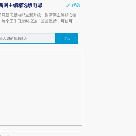
新网主编精选版电邮
样例
新网新闻版电邮全新升级！财新网主编精心编
，每个工作日定时投递，篇篇重磅，可信可
。
订阅
OX的吸金
马航飞行员跨国走私7万
视线｜被称为“蟑螂”的印
让中产们甘
粒摇头丸 尿检体内含3种
度Z世代 用街头抗争将教
秘鲁纳斯