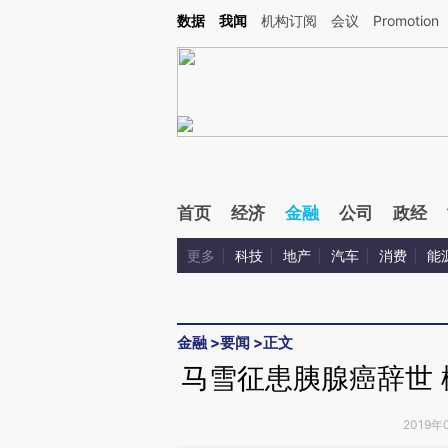
数据
我闻
机构订阅
会议
Promotion
首页
经济
金融
公司
政经
更多
科技
地产
汽车
消费
能
金融
>
要闻
>
正文
马雪征患胰腺癌辞世
2019年