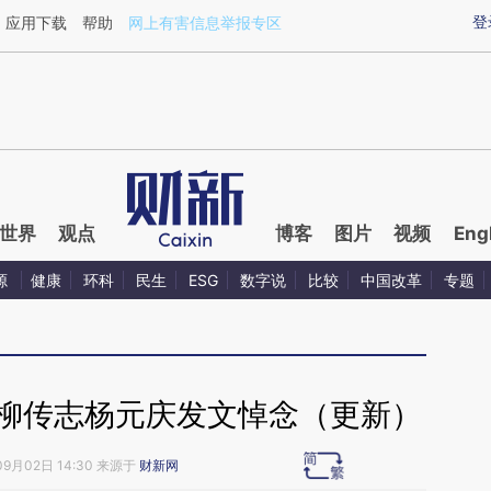
登
应用下载
帮助
网上有害信息举报专区
世界
观点
博客
图片
视频
Eng
源
健康
环科
民生
ESG
数字说
比较
中国改革
专题
 柳传志杨元庆发文悼念（更新）
09月02日 14:30 来源于
财新网