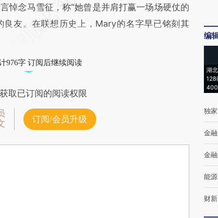
言悼念马雪征，称“她曾是并肩打赢一场场硬仗的
良友。在联想历史上，Mary的名字早已铭刻其
编
计976字 订阅后继续阅读
湖北
12
40
获取已订阅的阅读权限
独家
员
订阅/会员升级
文
金融
金融
能源
财新