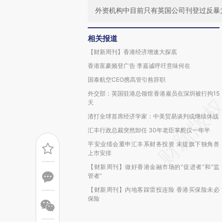
外资机构中目前只有英国公司刊登过反暴
相关报道
【财新周刊】香港经济增速大探底
香港富豪频登广告 李嘉诚呼吁意味何在
国泰航空CEO携高管引咎辞职
外交部：英国驻港总领馆香港雇员在深圳被行拘15
天
渣打全球首席经济学家：中美贸易谈判或继续休战
汇丰行政总裁突然卸任 30年老臣掌舵仅一年半
平安业绩会重申汇丰系财务投资 未提旗下独角兽
上市安排
【财新周刊】做好香港金融市场的“促进者”和“监
管者”
【财新周刊】内地客踩雷投连险 香港买保险未必
保险