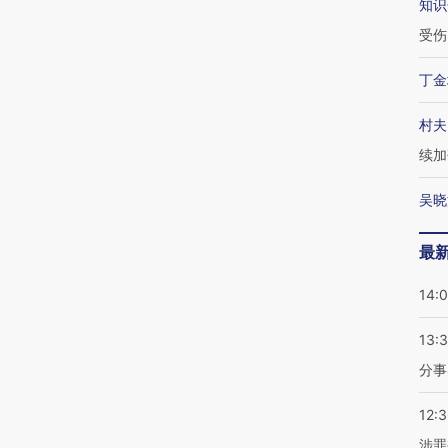
知识
受伤
丁金
村夫
续加
吴晓
最
14:
13:
分事
12:
涉罪