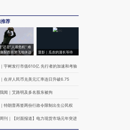
辑推荐
侵”还是“人道危机” 难
撕裂西班牙飞地休达
显影｜瓜农的漫长等待
｜
宇树发行市值610亿 先行者的加速和考验
｜
在岸人民币兑美元汇率连日升破6.75
我闻
｜
艾路明及多名股东被拘
｜
特朗普再签两份行政令限制出生公民权
周刊
｜
【封面报道】电力现货市场元年突进