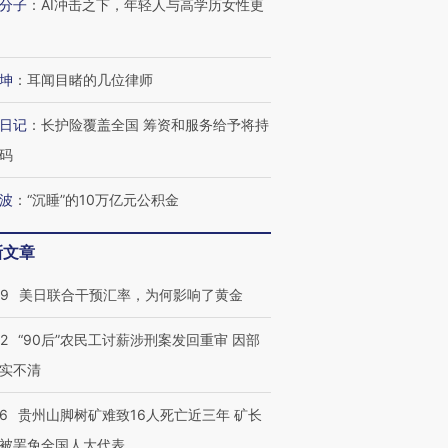
分子
：
AI冲击之下，年轻人与高学历女性更
坤
：
耳闻目睹的几位律师
日记
：
长护险覆盖全国 筹资和服务给予将持
码
波
：
“沉睡”的10万亿元公积金
新文章
09
美日联合干预汇率，为何影响了黄金
32
“90后”农民工讨薪涉刑案发回重审 因部
实不清
36
贵州山脚树矿难致16人死亡近三年 矿长
被罢免全国人大代表