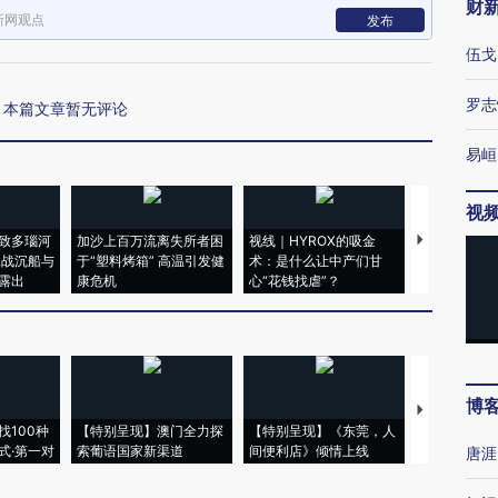
财
新网观点
发布
伍戈
罗志
本篇文章暂无评论
易峘
视
致多瑙河
加沙上百万流离失所者困
视线｜HYROX的吸金
马航飞行员
二战沉船与
于“塑料烤箱” 高温引发健
术：是什么让中产们甘
粒摇头丸 尿
露出
康危机
心“花钱找虐”？
毒品
博
【推广】走
找100种
【特别呈现】澳门全力探
【特别呈现】《东莞，人
会，让数智科
式·第一对
索葡语国家新渠道
间便利店》倾情上线
业
唐涯