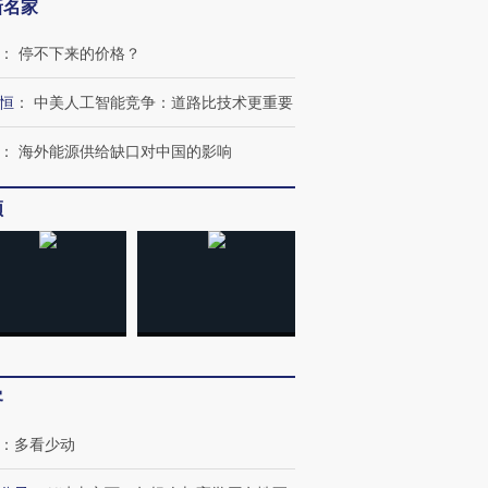
新名家
：
停不下来的价格？
恒
：
中美人工智能竞争：道路比技术更重要
：
海外能源供给缺口对中国的影响
频
跨国走私7万
视线｜被称为“蟑螂”的印
视线｜“入侵”还是“人道危
检体内含3种
度Z世代 用街头抗争将教
机”？难民潮撕裂西班牙
秘鲁纳斯
育部长拱下台
飞地休达
13人遇难
客
进第四届链博
【商旅对话】华住集团
技“链”接产
【特别呈现】寻找100种
CFO：不靠规模取胜，华
【特别呈
有意思的生活方式·第三对
住三大增长引擎是什么？
有意思的
：
多看少动