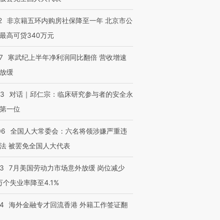
2
非京籍五环内购房社保降至一年 北京市公
最高可贷340万元
7
寒武纪上半年净利润同比翻倍 营收增速
放缓
53
对话｜邱仁宗：临床研究参与者的安全永
第一位
06
全国人大常委会：六名将领涉嫌严重违
法 被罢免全国人大代表
43
7月美国劳动力市场意外放缓 岗位减少
3万个失业率降至4.1%
14
海外金融专才回流香港 外籍工作签证翻