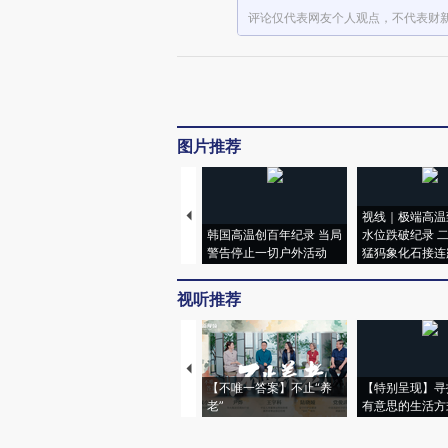
评论仅代表网友个人观点，不代表财
图片推荐
视线｜极端高温
韩国高温创百年纪录 当局
水位跌破纪录 
警告停止一切户外活动
猛犸象化石接连
视听推荐
【不唯一答案】不止“养
【特别呈现】寻
老”
有意思的生活方