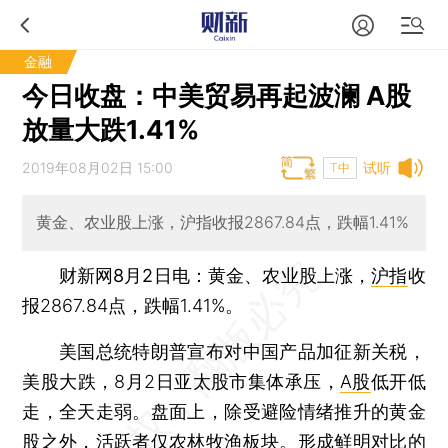
金融
今日收盘：中美贸易再起波澜 A股
放量大跌1.41%
2019年08月02日 15:00
试听
T中
黄金、农业股上涨，沪指收报2867.84点，跌幅1.41%
财新网8月2日电
：黄金、农业股上涨，
沪指
收
报2867.84点，跌幅1.41%。
美国总统特朗普宣布对中国产品加征新关税，
美股大跌，8月2日亚太股市集体承压，
A股
低开低
走，全天走弱。盘面上，除受避险情绪推升的黄金
股之外，活跃者仅农林牧渔板块。形成鲜明对比的