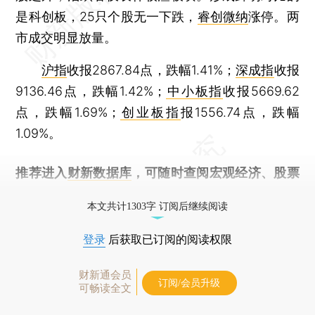
是科创板，25只个股无一下跌，
睿创微纳
涨停。两
市成交明显放量。
沪指
收报2867.84点，跌幅1.41%；
深成指
收报
9136.46点，跌幅1.42%；
中小板指
收报5669.62
点，跌幅1.69%；
创业板指
报1556.74点，跌幅
1.09%。
推荐进入
财新数据库
，可随时查阅宏观经济、股票
债券、公司人物，财经数据尽在掌握。
本文共计1303字 订阅后继续阅读
登录
后获取已订阅的阅读权限
财新通会员
订阅/会员升级
可畅读全文