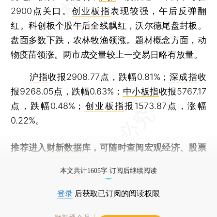
2900点关口。
创业板指
表现较强，午后反弹翻
红。科创板个股午后全线飘红，沃尔德尾盘封板。
盘面多数下跌，农林牧渔领涨。题材概念方面，动
物疫苗领涨。两市成交量较上一交易日略有放量。
沪指
收报2908.77点，跌幅0.81%；
深成指
收
报9268.05点，跌幅0.63%；
中小板指
收报5767.17
点，跌幅0.48%；
创业板指
报1573.87点，涨幅
0.22%。
推荐进入
财新数据库
，可随时查阅宏观经济、股票
债券、公司人物，财经数据尽在掌握。
本文共计1605字 订阅后继续阅读
登录
后获取已订阅的阅读权限