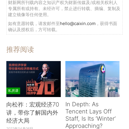
财新网所刊载内容之知识产权为财新传媒及/或相关权利人
专属所有或持有。未经许可，禁止进行转载、摘编、复制及
建立镜像等任何使用。
如有意愿转载，请发邮件至
hello@caixin.com
，获得书面
确认及授权后，方可转载。
推荐阅读
私房课
In Depth: As
向松祚：宏观经济70
Tencent Lays Off
讲，带你了解国内外
Staff, Is Its ‘Winter’
经济大局
Approaching?
2022年04月06日