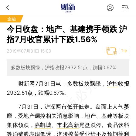
金融
今日收盘：地产、基建携手领跌 沪
指7月收官累计下跌1.56%
2019年07月31日 15:00
T中
多数板块飘绿，沪指收报2932.51点，跌幅0.67%
财新网7月31日电
：多数板块飘绿，
沪指
收报
2932.51点，跌幅0.67%。
7月31日，沪深两市低开低走。盘面上人气萎
靡，受地产调控相关消息影响，地产、基建等板块
集体领跌，
嘉凯城
、
市北高新
尾盘跌停。食品饮料
等消费股表现低迷，
涪陵榨菜
受业绩不及预期等利