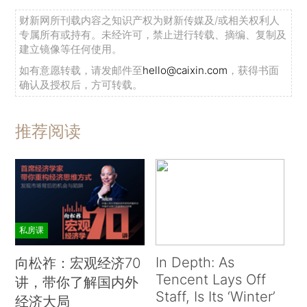
财新网所刊载内容之知识产权为财新传媒及/或相关权利人
专属所有或持有。未经许可，禁止进行转载、摘编、复制及
建立镜像等任何使用。
如有意愿转载，请发邮件至
hello@caixin.com
，获得书面
确认及授权后，方可转载。
推荐阅读
私房课
In Depth: As
向松祚：宏观经济70
Tencent Lays Off
讲，带你了解国内外
Staff, Is Its ‘Winter’
经济大局