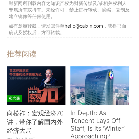
财新网所刊载内容之知识产权为财新传媒及/或相关权利人
专属所有或持有。未经许可，禁止进行转载、摘编、复制及
建立镜像等任何使用。
如有意愿转载，请发邮件至
hello@caixin.com
，获得书面
确认及授权后，方可转载。
推荐阅读
私房课
In Depth: As
向松祚：宏观经济70
Tencent Lays Off
讲，带你了解国内外
Staff, Is Its ‘Winter’
经济大局
Approaching?