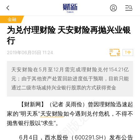
金融
为兑付理财险 天安财险再抛兴业银
行
2019年06月05日 11:24
T中
天安财险在5月至12月需完成理财险兑付154.21亿
元；由于其他资产处置回款进度低于预期，目前只能
通过二级市场减持兴业银行股票的方式获得资金
【财新网】（记者 吴雨俭）
曾因理财险迅速起
家的“明天系”
天安财险
如今遇到兑付危机，不得不
抛售银行股以“求生”。
6月4日，
西水股份
（
600291.SH
）发布公告