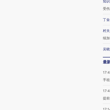
知识
受伤
丁金
村夫
续加
吴晓
最
17:
手祖
17:
提前
17:1