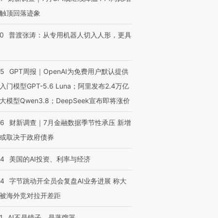
触顶回落迹象
00
普渡张涛：从专用机器人切入人形，更具
55
GPT周报｜OpenAI为免费用户默认提供
入门模型GPT-5.6 Luna；阿里发布2.4万亿
大模型Qwen3.8；DeepSeek宣布即将涨价
46
财新调查｜7月金融数据季节性承压 新增
或取决于政府债券
44
美国的AI投资、利率与经济
44
字节跳动开全员会复盘AI业务进展 称大
被海外竞对拉开差距
1
AI不是镜子，是蒸馏器