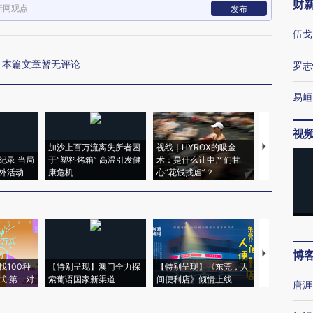
财
新网观点
发布
伍戈
本篇文章暂无评论
罗志
易峘
视
加沙上百万流离失所者困
视线｜HYROX的吸金
马航飞行员
纪录 当局
于“塑料烤箱” 高温引发健
术：是什么让中产们甘
粒摇头丸 尿
外活动
康危机
心“花钱找虐”？
毒品
博
【推广】走
找100种
【特别呈现】澳门全力探
【特别呈现】《东莞，人
会，让数智科
式·第一对
索葡语国家新渠道
间便利店》倾情上线
业
唐涯