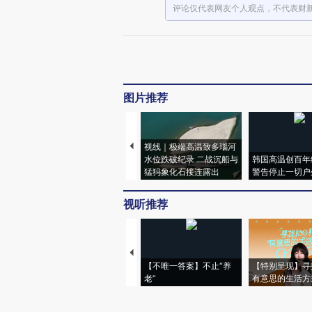
评论仅代表网友个人观点，不代表财
图片推荐
视线｜极端高温致多瑙河
水位跌破纪录 二战沉船与
韩国高温创百年
猛犸象化石接连露出
警告停止一切户
视听推荐
【不唯一答案】不止“养
【特别呈现】寻
老”
有意思的生活方