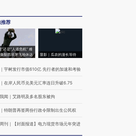
辑推荐
侵”还是“人道危机” 难
撕裂西班牙飞地休达
显影｜瓜农的漫长等待
｜
宇树发行市值610亿 先行者的加速和考验
｜
在岸人民币兑美元汇率连日升破6.75
我闻
｜
艾路明及多名股东被拘
｜
特朗普再签两份行政令限制出生公民权
周刊
｜
【封面报道】电力现货市场元年突进