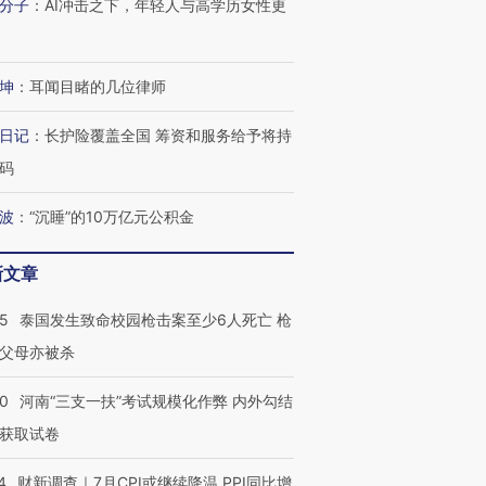
分子
：
AI冲击之下，年轻人与高学历女性更
坤
：
耳闻目睹的几位律师
日记
：
长护险覆盖全国 筹资和服务给予将持
码
波
：
“沉睡”的10万亿元公积金
新文章
45
泰国发生致命校园枪击案至少6人死亡 枪
父母亦被杀
40
河南“三支一扶”考试规模化作弊 内外勾结
获取试卷
4
财新调查｜7月CPI或继续降温 PPI同比增