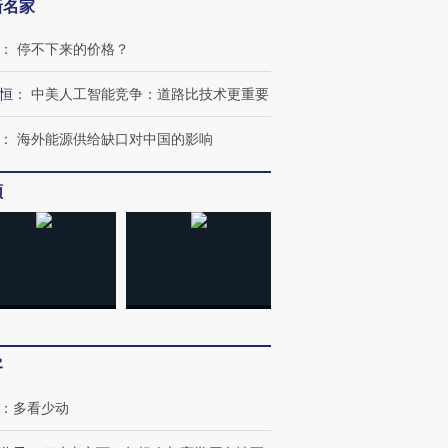
新名家
：
停不下来的价格？
恒
：
中美人工智能竞争：道路比技术更重要
：
海外能源供给缺口对中国的影响
频
跨国走私7万
视线｜被称为“蟑螂”的印
视线｜“入侵”还是“人道危
检体内含3种
度Z世代 用街头抗争将教
机”？难民潮撕裂西班牙
秘鲁纳斯
育部长拱下台
飞地休达
13人遇难
客
进第四届链博
【商旅对话】华住集团
技“链”接产
【特别呈现】寻找100种
CFO：不靠规模取胜，华
【特别呈
有意思的生活方式·第三对
住三大增长引擎是什么？
有意思的
：
多看少动