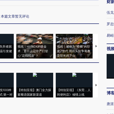
财
伍戈
本篇文章暂无评论
罗志
易峘
失所者困
视线｜HYROX的吸金
视线｜被称为“蟑螂”的印
视线｜“入侵
视
高温引发健
术：是什么让中产们甘
度Z世代 用街头抗争将教
机”？难民潮
心“花钱找虐”？
育部长拱下台
飞地休达
【推广】走
找100种
【特别呈现】澳门全力探
【特别呈现】《东莞，人
会，让数智科
博
式·第一对
索葡语国家新渠道
间便利店》倾情上线
业
唐涯