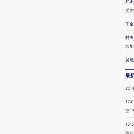
知识
受伤
丁金
村夫
续加
吴晓
最
20:
17:
空”
15:
资超