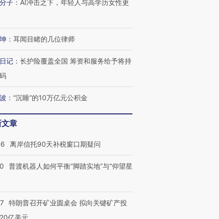
分子
：
AI冲击之下，年轻人与高学历女性更
坤
：
耳闻目睹的几位律师
日记
：
长护险覆盖全国 筹资和服务给予将持
码
波
：
“沉睡”的10万亿元公积金
新文章
46
离岸信托90天补税窗口期疑问
00
普渡机器人如何平衡“脚踏实地”与“仰望星
？
57
特朗普召开矿业圆桌会 拟向关键矿产投
20亿美元