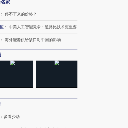
新名家
：
停不下来的价格？
恒
：
中美人工智能竞争：道路比技术更重要
：
海外能源供给缺口对中国的影响
”还是“人道危
湖北宜昌局部短时降雨
哈尔滨遭遇短时极端强降
频
撕裂西班牙
128毫米 紧急转移近
雨 3小时累计雨量超80毫
秘鲁纳斯
4000人
米
13人遇难
进第四届链博
【商旅对话】华住集团
技“链”接产
【特别呈现】寻找100种
CFO：不靠规模取胜，华
【特别呈
客
有意思的生活方式·第三对
住三大增长引擎是什么？
有意思的
：
多看少动