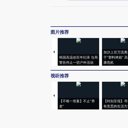
图片推荐
加沙上百万流离
韩国高温创百年纪录 当局
于“塑料烤箱” 
警告停止一切户外活动
康危机
视听推荐
【不唯一答案】不止“养
【特别呈现】寻
老”
有意思的生活方