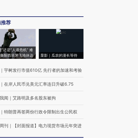
辑推荐
侵”还是“人道危机” 难
撕裂西班牙飞地休达
显影｜瓜农的漫长等待
｜
宇树发行市值610亿 先行者的加速和考验
｜
在岸人民币兑美元汇率连日升破6.75
我闻
｜
艾路明及多名股东被拘
｜
特朗普再签两份行政令限制出生公民权
周刊
｜
【封面报道】电力现货市场元年突进