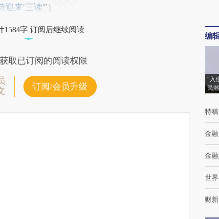
迎来‘三读’
”）
1584字 订阅后继续阅读
编
获取已订阅的阅读权限
“入
员
订阅/会员升级
民潮
文
特稿
金融
金融
世界
财新