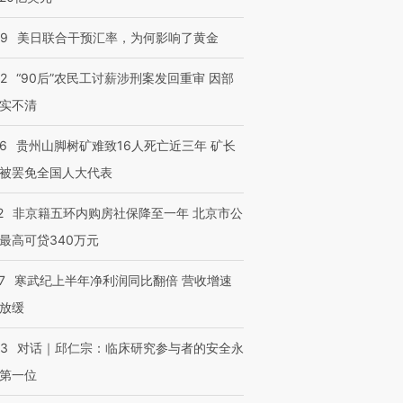
09
美日联合干预汇率，为何影响了黄金
32
“90后”农民工讨薪涉刑案发回重审 因部
实不清
36
贵州山脚树矿难致16人死亡近三年 矿长
被罢免全国人大代表
2
非京籍五环内购房社保降至一年 北京市公
最高可贷340万元
7
寒武纪上半年净利润同比翻倍 营收增速
放缓
53
对话｜邱仁宗：临床研究参与者的安全永
第一位