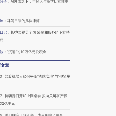
分子
：
AI冲击之下，年轻人与高学历女性更
有意思的生活方式·第三对
住三大增长引擎是什么？
有意思的
坤
：
耳闻目睹的几位律师
日记
：
长护险覆盖全国 筹资和服务给予将持
码
波
：
“沉睡”的10万亿元公积金
新文章
00
普渡机器人如何平衡“脚踏实地”与“仰望星
？
57
特朗普召开矿业圆桌会 拟向关键矿产投
20亿美元
09
美日联合干预汇率，为何影响了黄金