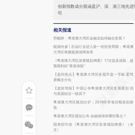
创新指数成分股涵盖沪、深、港三地先进
司
相关报道
邢毓静：粤港澳大湾区金融业如何融合发展？
能源内参 | 石油行业进入新一轮投资周期；粤港澳
大湾区将建能源保障体系
《粤港澳大湾区发展规划纲要》17次提及保险，超
预期利好“香港保险”
【盘间热点】粤港澳大湾区多股开盘一字板 柔性
屏概念分化
【盘前简报】中国公布粤港澳大湾区发展规划 拟
与美国硅谷一较高下
粤港澳大湾区规划出炉；2018经常项目顺差创新
低
粤港澳大湾区规划公布 金融领域有哪些看点？
国务院印发《粤港澳大湾区发展规划纲要》（全
文）