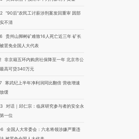
32
“90后”农民工讨薪涉刑案发回重审 因部
实不清
36
贵州山脚树矿难致16人死亡近三年 矿长
被罢免全国人大代表
2
非京籍五环内购房社保降至一年 北京市公
最高可贷340万元
7
寒武纪上半年净利润同比翻倍 营收增速
放缓
53
对话｜邱仁宗：临床研究参与者的安全永
第一位
06
全国人大常委会：六名将领涉嫌严重违
法 被罢免全国人大代表