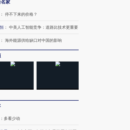
新名家
：
停不下来的价格？
恒
：
中美人工智能竞争：道路比技术更重要
：
海外能源供给缺口对中国的影响
频
跨国走私7万
视线｜被称为“蟑螂”的印
视线｜“入侵”还是“人道危
检体内含3种
度Z世代 用街头抗争将教
机”？难民潮撕裂西班牙
秘鲁纳斯
育部长拱下台
飞地休达
13人遇难
客
：
多看少动
进第四届链博
【商旅对话】华住集团
技“链”接产
【特别呈现】寻找100种
CFO：不靠规模取胜，华
【特别呈