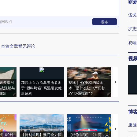
财
伍戈
新网观点
发布
罗志
易峘
本篇文章暂无评论
视
致多瑙河
加沙上百万流离失所者困
视线｜HYROX的吸金
马航飞行员
二战沉船与
于“塑料烤箱” 高温引发健
术：是什么让中产们甘
粒摇头丸 尿
露出
康危机
心“花钱找虐”？
毒品
博
唐涯
【推广】走
找100种
【特别呈现】澳门全力探
【特别呈现】《东莞，人
会，让数智科