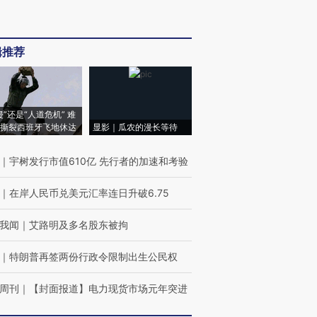
辑推荐
侵”还是“人道危机” 难
撕裂西班牙飞地休达
显影｜瓜农的漫长等待
｜
宇树发行市值610亿 先行者的加速和考验
｜
在岸人民币兑美元汇率连日升破6.75
我闻
｜
艾路明及多名股东被拘
｜
特朗普再签两份行政令限制出生公民权
周刊
｜
【封面报道】电力现货市场元年突进