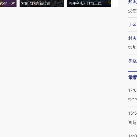
知识
式·第一对
索葡语国家新渠道
间便利店》倾情上线
业
受伤
丁金
村夫
续加
吴晓
最
17:
空”
15:
资超
14: