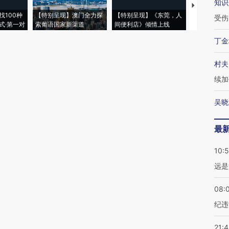
知识
【推广】走
找100种
【特别呈现】澳门全力探
【特别呈现】《东莞，人
会，让数智科
受伤
式·第一对
索葡语国家新渠道
间便利店》倾情上线
业
丁金
村夫
续加
吴晓
最
10:
远是
08:
纪违
21: