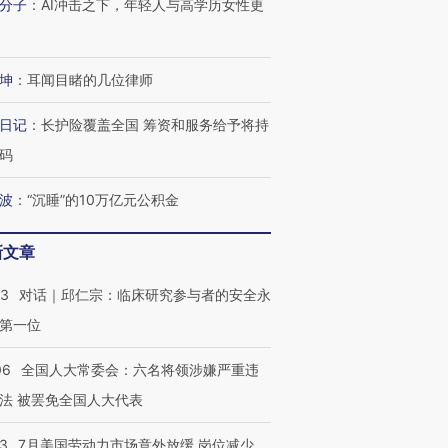
分子
：
AI冲击之下，年轻人与高学历女性更
进第四届链博
【商旅对话】华住集团
技“链”接产
【特别呈现】寻找100种
CFO：不靠规模取胜，华
【特别呈
有意思的生活方式·第三对
住三大增长引擎是什么？
有意思的
坤
：
耳闻目睹的几位律师
日记
：
长护险覆盖全国 筹资和服务给予将持
码
波
：
“沉睡”的10万亿元公积金
新文章
53
对话｜邱仁宗：临床研究参与者的安全永
第一位
06
全国人大常委会：六名将领涉嫌严重违
法 被罢免全国人大代表
43
7月美国劳动力市场意外放缓 岗位减少