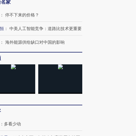
新名家
：
停不下来的价格？
恒
：
中美人工智能竞争：道路比技术更重要
：
海外能源供给缺口对中国的影响
频
跨国走私7万
视线｜被称为“蟑螂”的印
视线｜“入侵”还是“人道危
检体内含3种
度Z世代 用街头抗争将教
机”？难民潮撕裂西班牙
秘鲁纳斯
育部长拱下台
飞地休达
13人遇难
客
：
多看少动