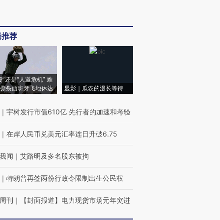
辑推荐
侵”还是“人道危机” 难
撕裂西班牙飞地休达
显影｜瓜农的漫长等待
｜
宇树发行市值610亿 先行者的加速和考验
｜
在岸人民币兑美元汇率连日升破6.75
我闻
｜
艾路明及多名股东被拘
｜
特朗普再签两份行政令限制出生公民权
周刊
｜
【封面报道】电力现货市场元年突进