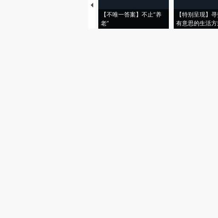
【不唯一答案】不止“养
【特别呈现】寻
老”
有意思的生活方