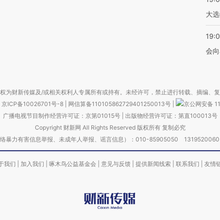
大选
19:0
会向
权为财新传媒及/或相关权利人专属所有或持有。未经许可，禁止进行转载、摘编、
京ICP备10026701号-8
|
网信算备110105862729401250013号
|
京公网安备 11
广播电视节目制作经营许可证：京第01015号
|
出版物经营许可证：第直100013号
Copyright 财新网 All Rights Reserved 版权所有 复制必究
害信息举报、未成年人举报、谣言信息）：010-85905050 13195200605 举报邮
于我们
|
加入我们
|
啄木鸟公益基金会
|
意见与反馈
|
提供新闻线索
|
联系我们
|
友情