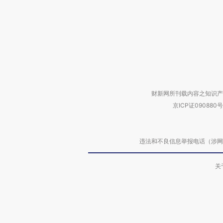
财新网所刊载内容之知识产
京ICP证090880号
违法和不良信息举报电话（涉网络暴力有
关