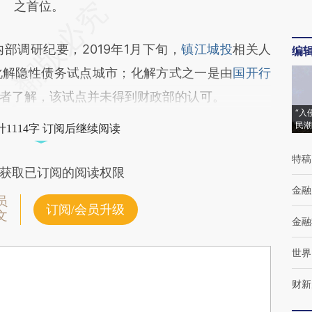
之首位。
调研纪要，2019年1月下旬，
镇江城投
相关人
编
化解隐性债务试点城市；化解方式之一是由
国开行
者了解，该试点并未得到财政部的认可。
“入
民潮
1114字 订阅后继续阅读
特稿
获取已订阅的阅读权限
金融
员
订阅/会员升级
文
金融
世界
财新