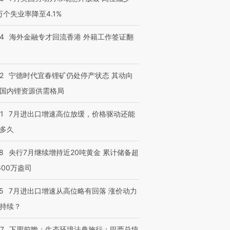
3万个失业率降至4.1%
14
海外金融专才回流香港 外籍工作签证翻
2
宁德时代宜春锂矿仍处停产状态 其动向
国内锂资源供需格局
1
7月进出口增速高位放缓，价格驱动还能
多久
8
央行7月继续增持近20吨黄金 累计储备超
600万盎司
5
7月进出口增速从高位略有回落 涨价动力
持续？
07
下周前瞻：生态环境法典施行；巴西总统