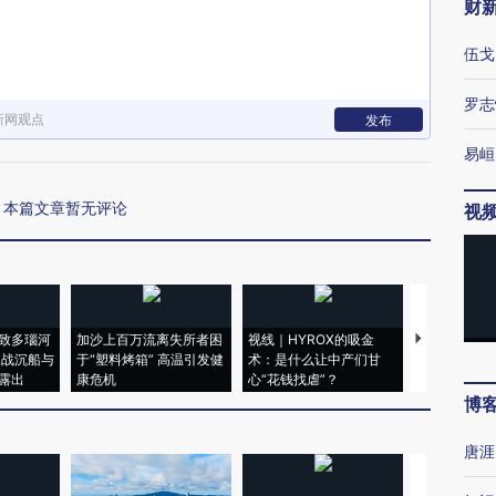
财
伍戈
罗志
新网观点
发布
易峘
本篇文章暂无评论
视
致多瑙河
加沙上百万流离失所者困
视线｜HYROX的吸金
马航飞行员
二战沉船与
于“塑料烤箱” 高温引发健
术：是什么让中产们甘
粒摇头丸 尿
露出
康危机
心“花钱找虐”？
毒品
博
唐涯