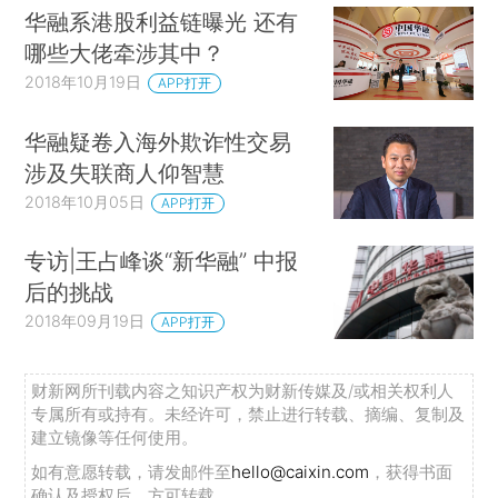
华融系港股利益链曝光 还有
哪些大佬牵涉其中？
2018年10月19日
APP打开
华融疑卷入海外欺诈性交易
涉及失联商人仰智慧
2018年10月05日
APP打开
专访|王占峰谈“新华融” 中报
后的挑战
2018年09月19日
APP打开
财新网所刊载内容之知识产权为财新传媒及/或相关权利人
专属所有或持有。未经许可，禁止进行转载、摘编、复制及
建立镜像等任何使用。
如有意愿转载，请发邮件至
hello@caixin.com
，获得书面
确认及授权后，方可转载。