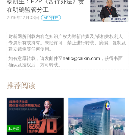
杨凯生：P2P《暂行办法》贵
在明确监管分工
2016年12月03日
APP打开
财新网所刊载内容之知识产权为财新传媒及/或相关权利人
专属所有或持有。未经许可，禁止进行转载、摘编、复制及
建立镜像等任何使用。
如有意愿转载，请发邮件至
hello@caixin.com
，获得书面
确认及授权后，方可转载。
推荐阅读
私房课