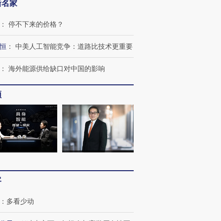
新名家
：
停不下来的价格？
恒
：
中美人工智能竞争：道路比技术更重要
：
海外能源供给缺口对中国的影响
频
客
：
多看少动
OX的吸金
马航飞行员跨国走私7万
视线｜被称为“蟑螂”的印
让中产们甘
粒摇头丸 尿检体内含3种
度Z世代 用街头抗争将教
秘鲁纳斯