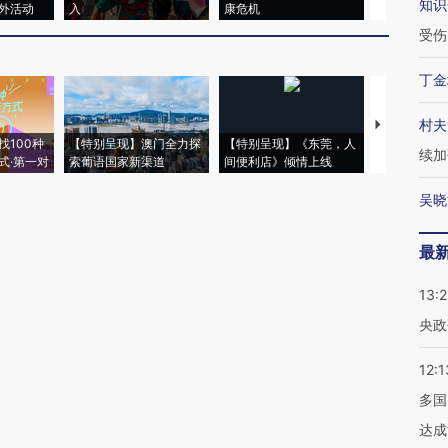
知识
外活动
入
康危机
心“花钱找虐
受伤
丁金
村夫
【推广】走
找100种
【特别呈现】澳门全力探
【特别呈现】《东莞，人
会，让数智科
续加
式·第一对
索葡语国家新渠道
间便利店》倾情上线
业
吴晓
最
13:
央政
12:1
多国
达成