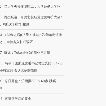
6
当大学教授变临时工，大学还是大学吗
8
海杰航运：今夏北极航道运营将扩大至7
、8航次｜出海·物流
53
439%之后的6天：被硅谷和华尔街追捧
才，为何走入杠杆误区
07
陈龙：Token时代的商业与组织
50
特稿｜国航原党委书记樊澄受贿3847万
审待宣判 否认大多数指控
29
今日开盘：沪指报3896.49点 跌幅
0%
24
蓄势突破后的黄金