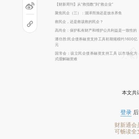
【财新周刊】从“救指数”到“救企业”
聚焦民企（三）：涸泽而渔还是放水养鱼
救民企，还是救该救的民企？
高尚全：保护私有财产和维护公共利益是一致性的
潘功胜:民企债券融资支持工具初期规模约1600亿
元
国常会：设立民企债券融资支持工具 以市场化方
式缓解融资难
本文共计
登录
后
财新通会
可畅读全