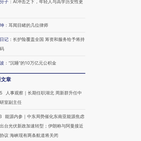
分子
：
AI冲击之下，年轻人与高学历女性更
”？
毒品
育部长拱下台
13人遇难
坤
：
耳闻目睹的几位律师
日记
：
长护险覆盖全国 筹资和服务给予将持
进第四届链博
【商旅对话】华住集团
技“链”接产
【特别呈现】寻找100种
CFO：不靠规模取胜，华
【特别呈
码
有意思的生活方式·第三对
住三大增长引擎是什么？
有意思的
波
：
“沉睡”的10万亿元公积金
新文章
25
人事观察｜长期任职湖北 周新群升任中
研室副主任
3
能源内参｜中东局势催化东南亚能源焦虑
出台光伏新政加速转型；伊朗称与阿曼接近
协议 海峡现有两条航道将关闭