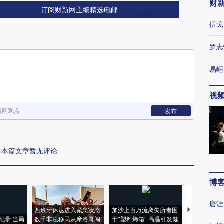
财
订阅财新网主编精选电邮
伍戈
罗志
易峘
视
新网观点
发布
本篇文章暂无评论
博
唐涯
西班牙休达进入紧急状态
加沙上百万流离失所者困
视线｜HYR
纪录 当局
数千非法移民从摩洛哥闯
于“塑料烤箱” 高温引发健
术：是什么