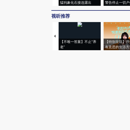
猛犸象化石接连露出
警告停止一切户
视听推荐
【不唯一答案】不止“养
【特别呈现】寻
老”
有意思的生活方