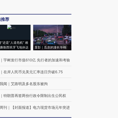
辑推荐
侵”还是“人道危机” 难
撕裂西班牙飞地休达
显影｜瓜农的漫长等待
｜
宇树发行市值610亿 先行者的加速和考验
｜
在岸人民币兑美元汇率连日升破6.75
我闻
｜
艾路明及多名股东被拘
｜
特朗普再签两份行政令限制出生公民权
周刊
｜
【封面报道】电力现货市场元年突进