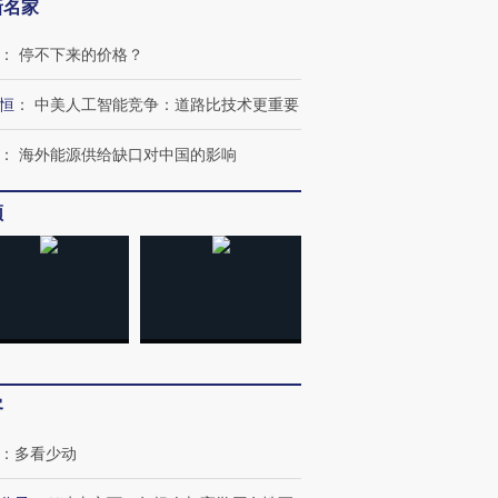
新名家
：
停不下来的价格？
恒
：
中美人工智能竞争：道路比技术更重要
：
海外能源供给缺口对中国的影响
跨国走私7万
视线｜HYROX的吸金
视线｜被
检体内含3种
频
术：是什么让中产们甘
泽连斯基密集出访美英 索
度Z世代
心“花钱找虐”？
要防空导弹“救急”
育部长拱
进第四届链博
【商旅对话】华住集团
技“链”接产
【特别呈现】寻找100种
CFO：不靠规模取胜，华
【特别呈
有意思的生活方式·第三对
住三大增长引擎是什么？
有意思的
客
：
多看少动