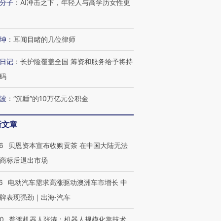
分子
：
AI冲击之下，年轻人与高学历女性更
坤
：
耳闻目睹的几位律师
日记
：
长护险覆盖全国 筹资和服务给予将持
码
波
：
“沉睡”的10万亿元公积金
新文章
6
贝恩资本宣布收购贡茶 在中国大陆无法
商标后退出市场
6
电动汽车需求高涨驱动澳洲车市增长 中
牌表现强劲｜出海·汽车
00
普渡机器人张涛：机器人规模化靠技术、