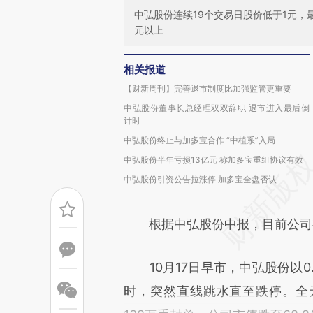
中弘股份连续19个交易日股价低于1元，最
元以上
相关报道
【财新周刊】完善退市制度比加强监管更重要
中弘股份董事长总经理双双辞职 退市进入最后倒
计时
中弘股份终止与加多宝合作 “中植系”入局
中弘股份半年亏损13亿元 称加多宝重组协议有效
中弘股份引资公告拉涨停 加多宝全盘否认
根据中弘股份中报，目前公司有2
10月17日早市，中弘股份以0
时，突然直线跳水直至跌停。全天4