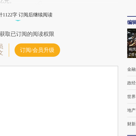
8亿元。
1122字 订阅后继续阅读
编
获取已订阅的阅读权限
员
视线
订阅/会员升级
文
Z世
金融
政经
世界
地产
财新