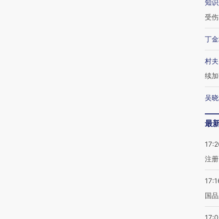
知识
受伤
丁金
村夫
续加
吴晓
最
17:2
注册
17:1
国品
17: