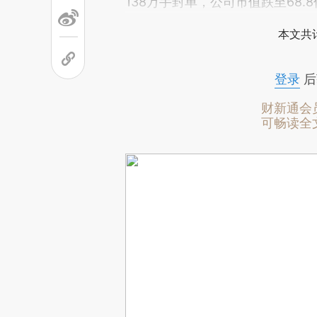
138万手封单，公司市值跌至68.
本文共计
登录
后
财新通会
可畅读全