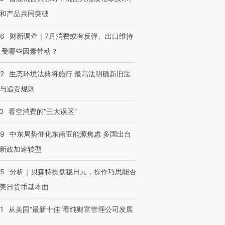
和产品共同突破
56
财新调查｜7月消费或有反弹、出口维持
 受哪些因素带动？
42
生态环境法典将施行 最高法明确新旧法
与追责规则
0
看空消费的“三大误区”
59
中东局势催化东南亚能源焦虑 多国出台
新政加速转型
05
分析｜贝森特操盘稳日元，操作巧思能否
美日货币基本面
1
从美国“最新十佳”看纯财富管理公司发展