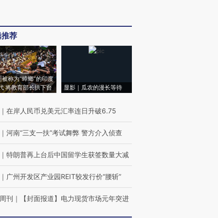
辑推荐
|被称为“蟑螂”的印度
代 将教育部长拱下台
显影｜瓜农的漫长等待
｜
在岸人民币兑美元汇率连日升破6.75
｜
河南“三支一扶”考试舞弊 警方介入侦查
｜
特朗普再上台后中国留学生获签数量大减
｜
广州开发区产业园REIT较发行价“腰斩”
周刊
｜
【封面报道】电力现货市场元年突进