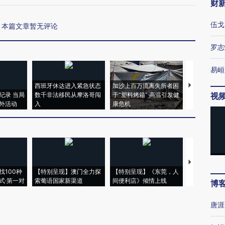
财
伍戈
本篇文章暂无评论
罗志
易峘
西班牙休达进入紧急状态
加沙上百万流离失所者困
马航飞行员
纪录 当局
数千非法移民从摩洛哥闯
于“塑料烤箱” 高温引发健
粒摇头丸 尿
视
外活动
入
康危机
毒品
【推广】走
找100种
【特别呈现】澳门全力探
【特别呈现】《东莞，人
会，让数智科
式·第一对
索葡语国家新渠道
间便利店》倾情上线
业
博
唐涯