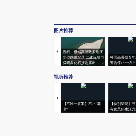
图片推荐
视线｜极端高温致多瑙河
水位跌破纪录 二战沉船与
韩国高温创百年
猛犸象化石接连露出
警告停止一切户
视听推荐
【不唯一答案】不止“养
【特别呈现】寻
老”
有意思的生活方