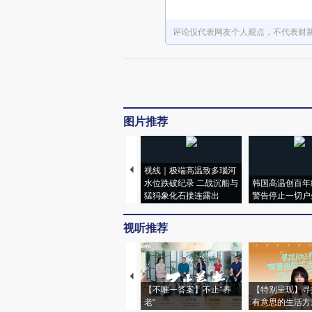
评论仅代表网友个人观点，不代表财
图片推荐
视线｜极端高温致多瑙河
水位跌破纪录 二战沉船与
韩国高温创百年
猛犸象化石接连露出
警告停止一切户
视听推荐
【不唯一答案】不止“养
【特别呈现】寻
老”
有意思的生活方