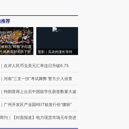
辑推荐
|被称为“蟑螂”的印度
代 将教育部长拱下台
显影｜瓜农的漫长等待
｜
在岸人民币兑美元汇率连日升破6.75
｜
河南“三支一扶”考试舞弊 警方介入侦查
｜
特朗普再上台后中国留学生获签数量大减
｜
广州开发区产业园REIT较发行价“腰斩”
周刊
｜
【封面报道】电力现货市场元年突进