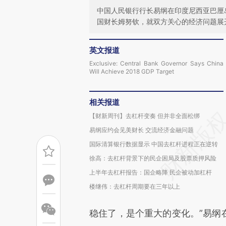
中国人民银行行长易纲在印度尼西亚巴厘
国财长姆努钦，就双方关心的经济问题展
英文报道
Exclusive: Central Bank Governor Says China
Will Achieve 2018 GDP Target
相关报道
【财新周刊】去杠杆变奏 但并非全面松绑
易纲应约会见美财长 交流经济金融问题
国际清算银行数据显示 中国去杠杆进程正在逆转
徐高：去杠杆背景下的民企困局及股票质押风险
上半年去杠杆报告：国企略降 民企被动加杠杆
楼继伟：去杠杆周期要在三年以上
稳住了，是个重大的变化。”易纲在