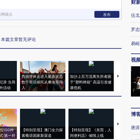
财
新网观点
发布
伍戈
罗志
本篇文章暂无评论
易峘
视
西班牙休达进入紧急状态
加沙上百万流离失所者困
视线｜HYR
纪录 当局
数千非法移民从摩洛哥闯
于“塑料烤箱” 高温引发健
术：是什么
外活动
入
康危机
心“花钱找虐
博
【推广】走
唐涯
找100种
【特别呈现】澳门全力探
【特别呈现】《东莞，人
会，让数智科
式·第一对
索葡语国家新渠道
间便利店》倾情上线
业