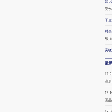
知识
受伤
丁金
村夫
续加
吴晓
最
17:2
注册
17:1
国品
17: