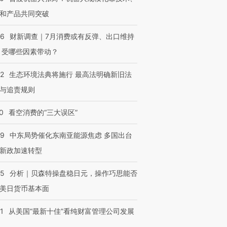
和产品共同突破
56
财新调查｜7月消费或有反弹、出口维持
 受哪些因素带动？
42
生态环境法典将施行 最高法明确新旧法
与追责规则
0
看空消费的“三大误区”
59
中东局势催化东南亚能源焦虑 多国出台
新政加速转型
05
分析｜贝森特操盘稳日元，操作巧思能否
美日货币基本面
1
从美国“最新十佳”看纯财富管理公司发展