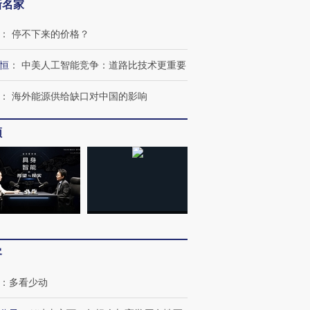
新名家
：
停不下来的价格？
恒
：
中美人工智能竞争：道路比技术更重要
：
海外能源供给缺口对中国的影响
频
OX的吸金
马航飞行员跨国走私7万
视线｜被称为“蟑螂”的印
让中产们甘
粒摇头丸 尿检体内含3种
度Z世代 用街头抗争将教
秘鲁纳斯
”？
毒品
育部长拱下台
13人遇难
客
进第四届链博
【商旅对话】华住集团
：
多看少动
技“链”接产
【特别呈现】寻找100种
CFO：不靠规模取胜，华
【特别呈
有意思的生活方式·第三对
住三大增长引擎是什么？
有意思的