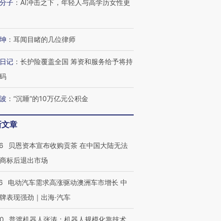
分子
：
AI冲击之下，年轻人与高学历女性更
坤
：
耳闻目睹的几位律师
日记
：
长护险覆盖全国 筹资和服务给予将持
码
波
：
“沉睡”的10万亿元公积金
新文章
6
贝恩资本宣布收购贡茶 在中国大陆无法
商标后退出市场
6
电动汽车需求高涨驱动澳洲车市增长 中
牌表现强劲｜出海·汽车
00
普渡机器人张涛：机器人规模化靠技术、