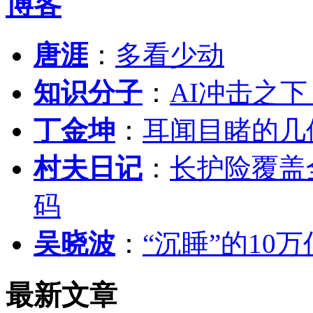
博客
唐涯
：
多看少动
知识分子
：
AI冲击之
丁金坤
：
耳闻目睹的几
村夫日记
：
长护险覆盖
码
吴晓波
：
“沉睡”的10
最新文章