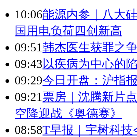
10:06
能源内参｜八大硅
国用电负荷四创新高
09:51
韩杰医生获罪之
09:43
以疾病为中心的
09:29
今日开盘：沪指报394
09:21
票房｜沈腾新片点
空降迎战《奥德赛》
08:58
T早报｜宇树科技今