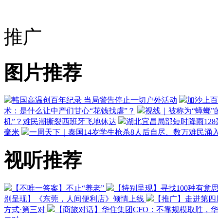
推广
图片推荐
韩国高温创百年纪录 当局警告停止一切户外活动
加沙上百
术：是什么让中产们甘心“花钱找虐”？
视线｜被称为“蟑螂”
机”？难民潮撕裂西班牙飞地休达
湖北宜昌局部短时降雨128毫
毫米
一周天下｜泰国14岁学生枪杀8人后自尽、数万难民涌
视听推荐
【不唯一答案】不止“养老”
【特别呈现】寻找100种有意
别呈现】《东莞，人间便利店》倾情上线
【推广】走进第四
方式·第三对
【商旅对话】华住集团CFO：不靠规模取胜，