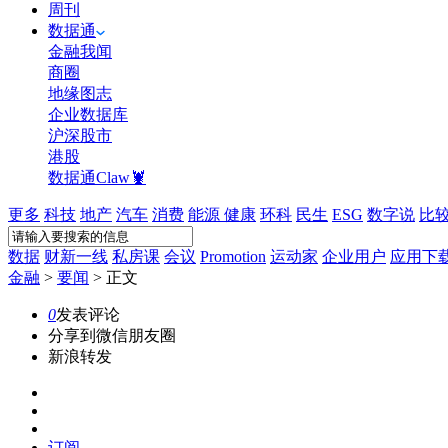
周刊
数据通
金融我闻
商圈
地缘图志
企业数据库
沪深股市
港股
数据通Claw🦞
更多
科技
地产
汽车
消费
能源
健康
环科
民生
ESG
数字说
比
数据
财新一线
私房课
会议
Promotion
运动家
企业用户
应用下
金融
>
要闻
>
正文
0
发表评论
分享到微信朋友圈
新浪转发
订阅