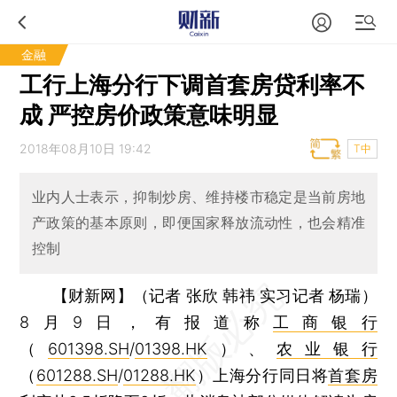
金融
工行上海分行下调首套房贷利率不
成 严控房价政策意味明显
2018年08月10日 19:42
T中
业内人士表示，抑制炒房、维持楼市稳定是当前房地
产政策的基本原则，即便国家释放流动性，也会精准
控制
【财新网】（记者 张欣 韩祎 实习记者 杨瑞）
8月9日，有报道称
工商银行
（
601398.SH
/
01398.HK
）、
农业银行
（
601288.SH
/
01288.HK
）上海分行同日将
首套房