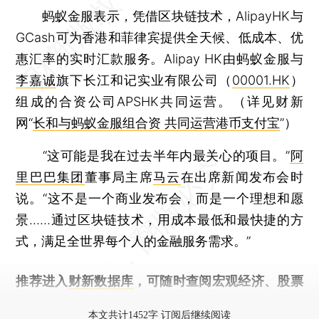
蚂蚁金服表示，凭借区块链技术，AlipayHK与
GCash可为香港和菲律宾提供全天候、低成本、优
惠汇率的实时汇款服务。Alipay HK由蚂蚁金服与
李嘉诚
旗下长江和记实业有限公司（
00001.HK
）
组成的合资公司APSHK共同运营。（详见财新
网“
长和与蚂蚁金服组合资 共同运营港币支付宝
”）
“这可能是我在过去半年内最关心的项目。”
阿
里巴巴集团
董事局主席
马云
在出席新闻发布会时
说。“这不是一个商业发布会，而是一个理想和愿
景……通过区块链技术，用成本最低和最快捷的方
式，满足全世界每个人的金融服务需求。”
推荐进入
财新数据库
，可随时查阅宏观经济、股票
债券、公司人物，财经信息尽在掌握。
本文共计1452字 订阅后继续阅读