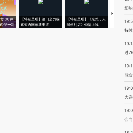
影响
【推广】走
找100种
【特别呈现】澳门全力探
【特别呈现】《东莞，人
会，让数智科
19:5
式·第一对
索葡语国家新渠道
间便利店》倾情上线
业
持续
19:1
过7
19:1
能否
19:
大选
19:0
会向
18: