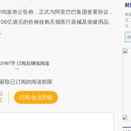
财
早间发布公告称，正式与阿里巴巴集团签署协议，
财
写
即106亿港元的价格收购天猫医疗器械及保健用品、
引
。
计997字 订阅后继续阅读
获取已订阅的阅读权限
员
订阅/会员升级
文