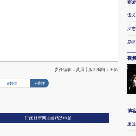
财
伍戈
罗志
易峘
视
责任编辑：黄晨 | 版面编辑：王影
#数据
+关注
博
订阅财新网主编精选电邮
唐涯