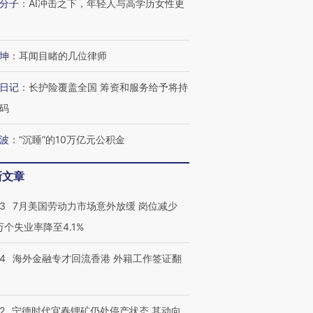
分子
：
AI冲击之下，年轻人与高学历女性更
坤
：
耳闻目睹的几位律师
日记
：
长护险覆盖全国 筹资和服务给予将持
码
波
：
“沉睡”的10万亿元公积金
新文章
43
7月美国劳动力市场意外放缓 岗位减少
3万个失业率降至4.1%
跨国走私7万
视线｜被称为“蟑螂”的印
视线｜“入侵”还是“人道危
检体内含3种
度Z世代 用街头抗争将教
机”？难民潮撕裂西班牙
秘鲁纳斯
14
海外金融专才回流香港 外籍工作签证翻
育部长拱下台
飞地休达
13人遇难
2
宁德时代宜春锂矿仍处停产状态 其动向