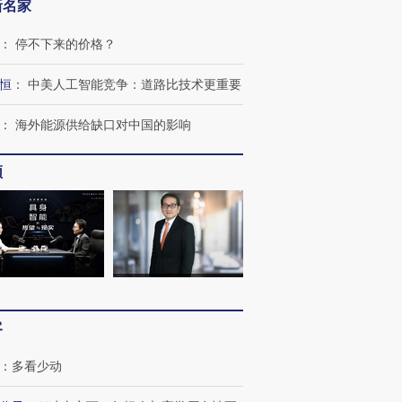
新名家
：
停不下来的价格？
恒
：
中美人工智能竞争：道路比技术更重要
：
海外能源供给缺口对中国的影响
频
客
：
多看少动