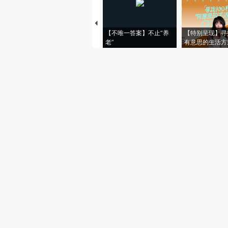
【不唯一答案】不止“养
【特别呈现】寻
老”
有意思的生活方