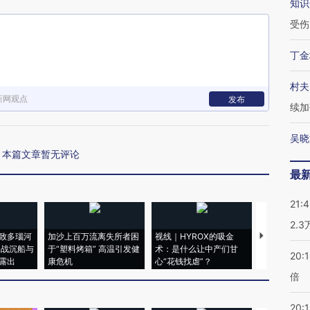
知识
受伤
丁金
村夫
新网观点
发布
续加
吴晓
本篇文章暂无评论
最
21:
2.
致多瑙河
加沙上百万流离失所者困
视线｜HYROX的吸金
马航飞行员
二战沉船与
于“塑料烤箱” 高温引发健
术：是什么让中产们甘
粒摇头丸 尿
20:
露出
康危机
心“花钱找虐”？
毒品
倍
20:1