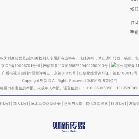
候任
17:
手祖
权为财新传媒及/或相关权利人专属所有或持有。未经许可，禁止进行转载、摘编、
京ICP备10026701号-8
|
网信算备110105862729401250013号
|
京公网安备 11
广播电视节目制作经营许可证：京第01015号
|
出版物经营许可证：第直100013号
Copyright 财新网 All Rights Reserved 版权所有 复制必究
害信息举报、未成年人举报、谣言信息）：010-85905050 13195200605 举报邮
于我们
|
加入我们
|
啄木鸟公益基金会
|
意见与反馈
|
提供新闻线索
|
联系我们
|
友情