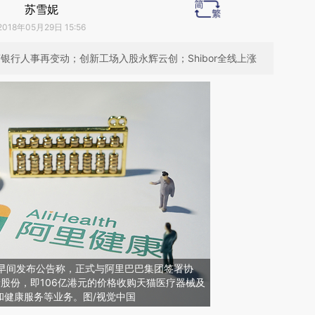
苏雪妮
2018年05月29日 15:56
银行人事再变动；创新工场入股永辉云创；Shibor全线上涨
健康早间发布公告称，正式与阿里巴巴集团签署协
健康股份，即106亿港元的价格收购天猫医疗器械及
和健康服务等业务。图/视觉中国