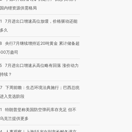
国内锂资源供需格局
进第四届链博
【商旅对话】华住集团
技“链”接产
【特别呈现】寻找100种
CFO：不靠规模取胜，华
【特别呈
1
7月进出口增速高位放缓，价格驱动还能
有意思的生活方式·第三对
住三大增长引擎是什么？
有意思的
多久
8
央行7月继续增持近20吨黄金 累计储备超
600万盎司
5
7月进出口增速从高位略有回落 涨价动力
持续？
07
下周前瞻：生态环境法典施行；巴西总统
进入竞选阶段
1
特朗普坚称美国防空弹药库存充足 但不
乌克兰提供更多
24
人事观察｜上海55岁女副市长解冬进京