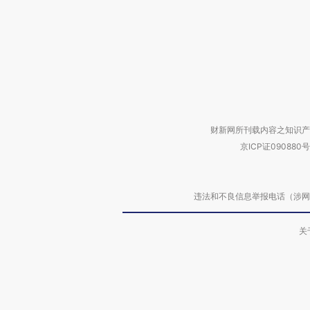
财新网所刊载内容之知识产
京ICP证090880号
违法和不良信息举报电话（涉网络暴力有
关