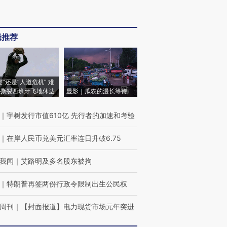
辑推荐
侵”还是“人道危机” 难
撕裂西班牙飞地休达
显影｜瓜农的漫长等待
｜
宇树发行市值610亿 先行者的加速和考验
｜
在岸人民币兑美元汇率连日升破6.75
我闻
｜
艾路明及多名股东被拘
｜
特朗普再签两份行政令限制出生公民权
周刊
｜
【封面报道】电力现货市场元年突进