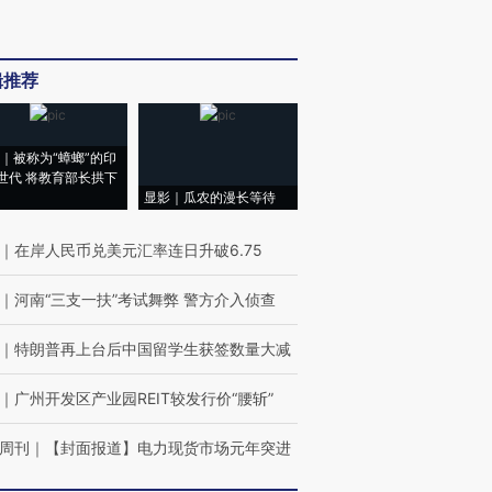
辑推荐
｜被称为“蟑螂”的印
世代 将教育部长拱下
显影｜瓜农的漫长等待
｜
在岸人民币兑美元汇率连日升破6.75
｜
河南“三支一扶”考试舞弊 警方介入侦查
｜
特朗普再上台后中国留学生获签数量大减
｜
广州开发区产业园REIT较发行价“腰斩”
周刊
｜
【封面报道】电力现货市场元年突进