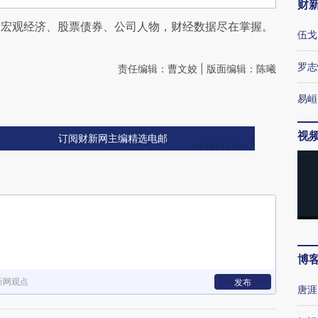
财
阅宏观经济、股票债券、公司人物，财经数据尽在掌握。
伍戈
罗志
责任编辑：曹文姣 | 版面编辑：陈曦
易峘
视
订阅财新网主编精选电邮
博
新网观点
发布
唐涯