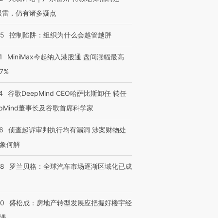
很雷，仍有诸多疑点
05
控制陷阱：组织为什么会越管越胖
1
MiniMax今起纳入港股通 盘间涨幅最高
77%
4
谷歌DeepMind CEO哈萨比斯卸任 转任
epMind董事长及谷歌首席科学家
6
侦查起诉审判执行均有漏洞 涉案财物处
象何解
58
罗兰贝格：全球汽车市场逐渐区域化已成
50
盛松成：房地产转型发展应把握好楼宇经
遇