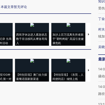
知识
本篇文章暂无评论
受伤
丁金
村夫
西班牙休达进入紧急状态
加沙上百万流离失所者困
马航飞行员
续加
纪录 当局
数千非法移民从摩洛哥闯
于“塑料烤箱” 高温引发健
粒摇头丸 尿
外活动
入
康危机
毒品
吴晓
最
14:
【推广】走
找100种
【特别呈现】澳门全力探
【特别呈现】《东莞，人
会，让数智科
撬动
式·第一对
索葡语国家新渠道
间便利店》倾情上线
业
14:0
路径
13:1