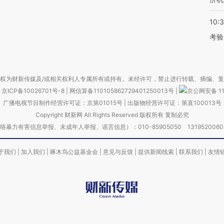
10:
考验
权为财新传媒及/或相关权利人专属所有或持有。未经许可，禁止进行转载、摘编、
京ICP备10026701号-8
|
网信算备110105862729401250013号
|
京公网安备 11
广播电视节目制作经营许可证：京第01015号
|
出版物经营许可证：第直100013号
Copyright 财新网 All Rights Reserved 版权所有 复制必究
害信息举报、未成年人举报、谣言信息）：010-85905050 13195200605 举报邮
于我们
|
加入我们
|
啄木鸟公益基金会
|
意见与反馈
|
提供新闻线索
|
联系我们
|
友情