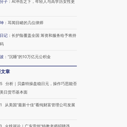
分子
：
AI冲击之下，年轻人与高学历女性更
坤
：
耳闻目睹的几位律师
日记
：
长护险覆盖全国 筹资和服务给予将持
跨国走私7万
视线｜HY
码
检体内含3种
泽连斯基密集出访美英 索
秘鲁纳斯卡观光飞机坠毁
术：是什
要防空导弹“救急”
13人遇难
心“花钱找
波
：
“沉睡”的10万亿元公积金
新文章
05
分析｜贝森特操盘稳日元，操作巧思能否
进第四届链博
【商旅对话】华住集团
技“链”接产
【特别呈现】寻找100种
CFO：不靠规模取胜，华
【特别呈
美日货币基本面
有意思的生活方式·第三对
住三大增长引擎是什么？
有意思的
1
从美国“最新十佳”看纯财富管理公司发展
3
火线评论｜广东雷州“特教老师招聘违