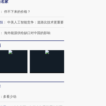
新名家
：
停不下来的价格？
恒
：
中美人工智能竞争：道路比技术更重要
：
海外能源供给缺口对中国的影响
频
客
：
多看少动