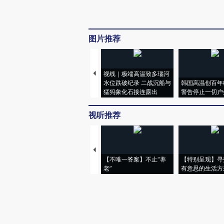
图片推荐
视线｜极端高温致多瑙河
水位跌破纪录 二战沉船与
韩国高温创百年
猛犸象化石接连露出
警告停止一切户
视听推荐
【不唯一答案】不止“养
【特别呈现】寻
老”
有意思的生活方