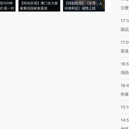
找100种
【特别呈现】澳门全力探
【特别呈现】《东莞，人
会，让数智科
注册
式·第一对
索葡语国家新渠道
间便利店》倾情上线
业
17:1
国品
17:
渠道
16:
强劲
16:
衔接
15:1
14:
光伏