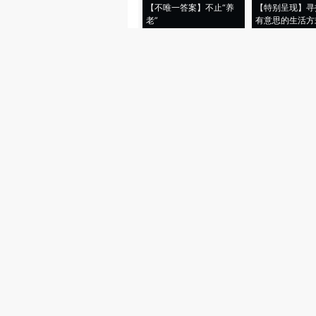
【不唯一答案】不止“养
【特别呈现】寻
老”
有意思的生活方