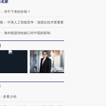
新名家
：
停不下来的价格？
恒
：
中美人工智能竞争：道路比技术更重要
：
海外能源供给缺口对中国的影响
频
客
：
多看少动