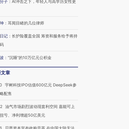
分子
：
AI冲击之下，年轻人与高学历女性更
坤
：
耳闻目睹的几位律师
日记
：
长护险覆盖全国 筹资和服务给予将持
码
波
：
“沉睡”的10万亿元公积金
新文章
OX的吸金
马航飞行员跨国走私7万
视线｜被称为“蟑螂”的印
0
宇树科技IPO估值600亿元 DeepSeek参
让中产们甘
粒摇头丸 尿检体内含3种
度Z世代 用街头抗争将教
秘鲁纳斯
”？
略配售
毒品
育部长拱下台
13人遇难
22
油气市场剧烈波动现套利空间 嘉能可上
扭亏、净利增超50亿美元
进第四届链博
【商旅对话】华住集团
6
贝恩资本宣布收购贡茶 在中国大陆无法