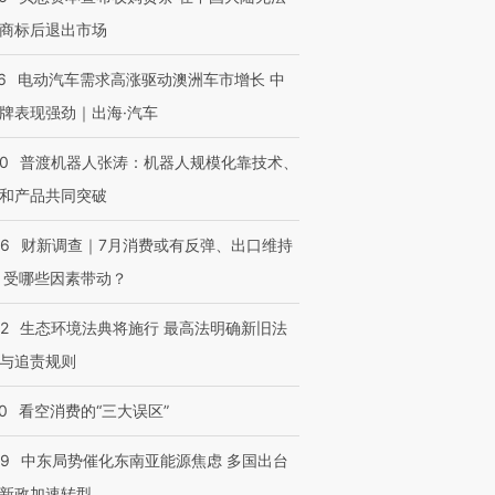
技“链”接产
【特别呈现】寻找100种
CFO：不靠规模取胜，华
【特别呈
商标后退出市场
有意思的生活方式·第三对
住三大增长引擎是什么？
有意思的
6
电动汽车需求高涨驱动澳洲车市增长 中
牌表现强劲｜出海·汽车
00
普渡机器人张涛：机器人规模化靠技术、
和产品共同突破
56
财新调查｜7月消费或有反弹、出口维持
 受哪些因素带动？
42
生态环境法典将施行 最高法明确新旧法
与追责规则
0
看空消费的“三大误区”
59
中东局势催化东南亚能源焦虑 多国出台
新政加速转型