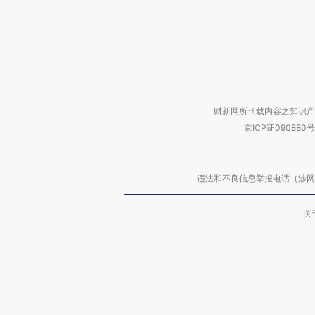
财新网所刊载内容之知识产
京ICP证090880号
违法和不良信息举报电话（涉网络暴力有
关