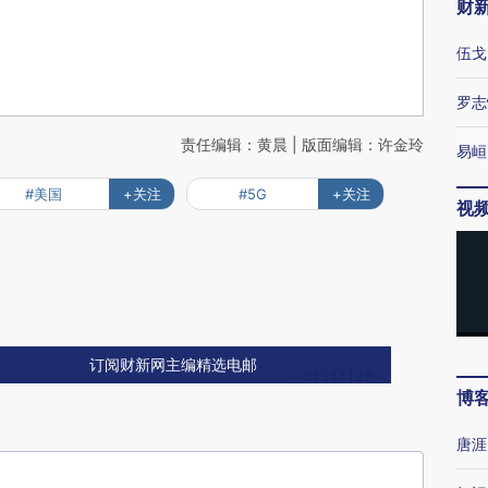
财
伍戈
罗志
责任编辑：黄晨 | 版面编辑：许金玲
易峘
#美国
+关注
#5G
+关注
视
订阅财新网主编精选电邮
博
唐涯