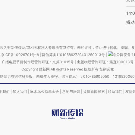
14:
撬动
权为财新传媒及/或相关权利人专属所有或持有。未经许可，禁止进行转载、摘编、
京ICP备10026701号-8
|
网信算备110105862729401250013号
|
京公网安备 11
广播电视节目制作经营许可证：京第01015号
|
出版物经营许可证：第直100013号
Copyright 财新网 All Rights Reserved 版权所有 复制必究
害信息举报、未成年人举报、谣言信息）：010-85905050 13195200605 举报邮
于我们
|
加入我们
|
啄木鸟公益基金会
|
意见与反馈
|
提供新闻线索
|
联系我们
|
友情