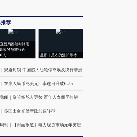
辑推荐
宜昌局部短时降雨
8毫米 紧急转移近
00人
显影｜瓜农的漫长等待
｜
规避封锁 中国超大油轮停靠埃及绕行非洲
｜
在岸人民币兑美元汇率连日升破6.75
我闻
｜
资管掌舵人更替 百年人寿僵局何解
｜
多国出台光伏新政加速转型
周刊
｜
【封面报道】电力现货市场元年突进