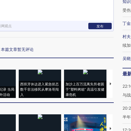
知识
受伤
丁金
新网观点
发布
村夫
续加
本篇文章暂无评论
吴晓
最
西班牙休达进入紧急状态
加沙上百万流离失所者困
视线｜HYR
22:1
纪录 当局
数千非法移民从摩洛哥闯
于“塑料烤箱” 高温引发健
术：是什么
外活动
入
康危机
心“花钱找虐
与战
20:
半年
【推广】走
17:2