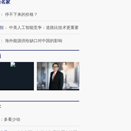
新名家
：
停不下来的价格？
恒
：
中美人工智能竞争：道路比技术更重要
：
海外能源供给缺口对中国的影响
频
跨国走私7万
视线｜被称为“蟑螂”的印
视线｜“入侵”还是“人道危
检体内含3种
度Z世代 用街头抗争将教
机”？难民潮撕裂西班牙
秘鲁纳斯
育部长拱下台
飞地休达
13人遇难
客
进第四届链博
【商旅对话】华住集团
：
多看少动
技“链”接产
【特别呈现】寻找100种
CFO：不靠规模取胜，华
【特别呈
有意思的生活方式·第三对
住三大增长引擎是什么？
有意思的