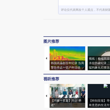
评论仅代表网友个人观点，不代表财
图片推荐
视线｜极端高温
韩国高温创百年纪录 当局
水位跌破纪录 
警告停止一切户外活动
猛犸象化石接连
视听推荐
【不唯一答案】不止“养
【特别呈现】寻
老”
有意思的生活方