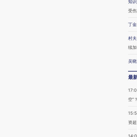
知识
受伤
丁金
村夫
续加
吴晓
最
17:
空”
15:
资超
14: