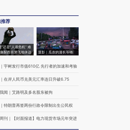
辑推荐
侵”还是“人道危机” 难
撕裂西班牙飞地休达
显影｜瓜农的漫长等待
｜
宇树发行市值610亿 先行者的加速和考验
｜
在岸人民币兑美元汇率连日升破6.75
我闻
｜
艾路明及多名股东被拘
｜
特朗普再签两份行政令限制出生公民权
周刊
｜
【封面报道】电力现货市场元年突进