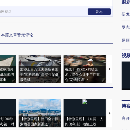
财
新网观点
发布
伍戈
罗志
本篇文章暂无评论
易峘
视
致多瑙河
加沙上百万流离失所者困
视线｜HYROX的吸金
马航飞行员
二战沉船与
于“塑料烤箱” 高温引发健
术：是什么让中产们甘
粒摇头丸 尿
露出
康危机
心“花钱找虐”？
毒品
博
【推广】走
唐涯
找100种
【特别呈现】澳门全力探
【特别呈现】《东莞，人
会，让数智科
式·第一对
索葡语国家新渠道
间便利店》倾情上线
业