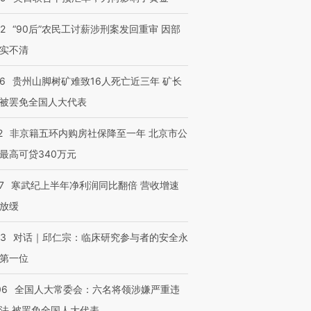
32
“90后”农民工讨薪涉刑案发回重审 因部
实不清
36
贵州山脚树矿难致16人死亡近三年 矿长
被罢免全国人大代表
2
非京籍五环内购房社保降至一年 北京市公
最高可贷340万元
7
寒武纪上半年净利润同比翻倍 营收增速
放缓
53
对话｜邱仁宗：临床研究参与者的安全永
第一位
06
全国人大常委会：六名将领涉嫌严重违
法 被罢免全国人大代表