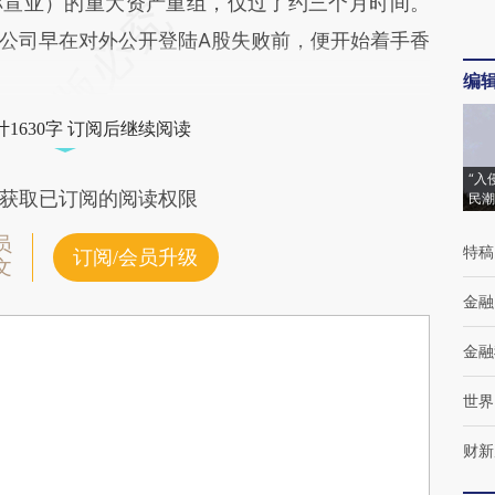
称宣亚）的重大资产重组，仅过了约三个月时间。
公司早在对外公开登陆A股失败前，便开始着手香
编
1630字 订阅后继续阅读
“入
获取已订阅的阅读权限
民潮
员
特稿
订阅/会员升级
文
金融
金融
世界
财新