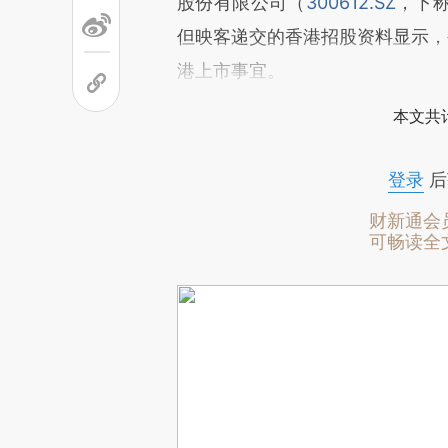
股份有限公司（
300612.SZ
，下
但映客递交的香港招股资料显示，
港上市事宜。
本文共计
登录
后
财新通会
可畅读全