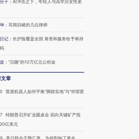
分子
：
AI冲击之下，年轻人与高学历女性更
坤
：
耳闻目睹的几位律师
日记
：
长护险覆盖全国 筹资和服务给予将持
码
波
：
“沉睡”的10万亿元公积金
新文章
00
普渡机器人如何平衡“脚踏实地”与“仰望星
？
57
特朗普召开矿业圆桌会 拟向关键矿产投
20亿美元
09
美日联合干预汇率，为何影响了黄金